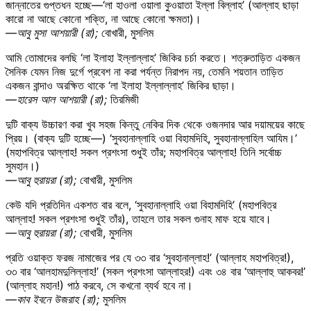
জান্নাতের গুপ্তধন হচ্ছে—‘লা হাওলা ওয়ালা কুওয়াতা ইল্লা বিল্লাহ’ (আল্লাহ ছাড়া
কারো না আছে কোনো শক্তি, না আছে কোনো ক্ষমতা)।
—আবু মুসা আশয়ারী (রা);
বোখারী, মুসলিম
আমি তোমাদের বলছি ‘লা ইলাহা ইল্লাল্লাহ’ জিকির চর্চা করতে। শত্রুতাড়িত একজন
সৈনিক যেমন নিজ দুর্গে প্রবেশ না করা পর্যন্ত নিরাপদ নয়, তেমনি শয়তান তাড়িত
একজন বান্দাও অরক্ষিত থাকে ‘লা ইলাহা ইল্লাল্লাহ’ জিকির ছাড়া।
—হারেস আল আশয়ারী (রা);
তিরমিজী
দুটি বাক্য উচ্চারণ করা খুব সহজ কিন্তু নেকির দিক থেকে ওজনদার আর দয়াময়ের কাছে
প্রিয়। (বাক্য দুটি হচ্ছে—) ‘সুবহানাল্লাহি ওয়া বিহামদিহি, সুবহানাল্লাহিল আযিম।’
(মহাপবিত্র আল্লাহ! সকল প্রশংসা শুধুই তাঁর; মহাপবিত্র আল্লাহ! তিনি সর্বোচ্চ
সুমহান।)
—আবু হুরায়রা (রা);
বোখারী, মুসলিম
কেউ যদি প্রতিদিন একশত বার বলে, ‘সুবহানাল্লাহি ওয়া বিহামদিহি’ (মহাপবিত্র
আল্লাহ! সকল প্রশংসা শুধুই তাঁর), তাহলে তার সকল গুনাহ মাফ হয়ে যাবে।
—আবু হুরায়রা (রা);
বোখারী, মুসলিম
প্রতি ওয়াক্ত ফরজ নামাজের পর যে ৩৩ বার ‘সুবহানাল্লাহ!’ (আল্লাহ মহাপবিত্র!),
৩৩ বার ‘আলহামদুলিল্লাহ!’ (সকল প্রশংসা আল্লাহর!) এবং ৩৪ বার ‘আল্লাহু আকবর!’
(আল্লাহ মহান!) পাঠ করবে, সে কখনো ব্যর্থ হবে না।
—কাব ইবনে উজরাহ (রা);
মুসলিম