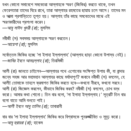
যখন কোনো সমাবেশে সমবেতরা আল্লাহকে স্মরণ (জিকির) করতে থাকে, তখন
ফেরেশতারা তাদের ঘিরে রাখে, তারা আল্লাহর রহমতের ছায়ায় চলে আসে। তাদের মন
ও আত্মা প্রশান্তিতে তৃপ্ত হয়। আল্লাহ তাঁর কাছে সমবেতদের মাঝে এই
স্মরণকারীদের প্রশংসা করেন।
—আবু সাঈদ খুদরী (রা);
মুসলিম
নবীজী (স) সবসময় আল্লাহকে স্মরণ করতেন।
—আয়েশা (রা);
মুসলিম
সর্বোত্তম জিকির হচ্ছে ‘লা ইলাহা ইল্লাল্লাহ’ (আল্লাহ ছাড়া কোনো উপাস্য নেই)।
—জাবির ইবনে আবদুল্লাহ (রা);
তিরমিজী
আলী (রা) জানতে চাইলেন—আল্লাহর পথে এগোনোর সংক্ষিপ্ত উপায় কী, যা বান্দার
জন্যে সহজ আর মহামহান আল্লাহর কাছে মর্যাদাপূর্ণ? জবাবে নবীজী (স) বললেন, হে
আলী! তোমাকে তাহলে ক্রমাগত জিকির করতে হবে—কখনো নীরবে, কখনো সরবে।
আলী (রা) জিজ্ঞেস করলেন, কীভাবে জিকির করব? নবীজী (স) বললেন, চোখ বন্ধ
করো। আমার কথা শোনো। তিন বার বলো, ‘লা ইলাহা ইল্লাল্লাহ।’ সূত্রটি তিন বার
বলো যাতে আমি শুনতে পাই।
—আলী ইবনে আবু তালিব (রা);
তাবারানী
বার বার ‘লা ইলাহা ইল্লাল্লাহ’ জিকির করে বিশ্বাসকে পুনরুজ্জীবিত ও সুদৃঢ় করো।
—আবু হুরায়রা (রা);
হাকেম