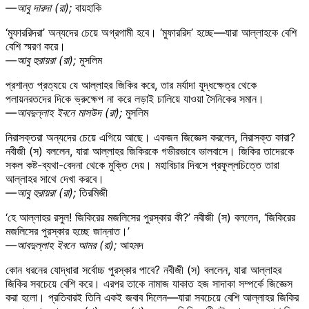
—আবু দারদা (রা);
বায়হাকি
‘মুফাররিদরা’ অন্যদের চেয়ে অগ্রগামী হবে। ‘মুফাররিদ’ হচ্ছে—যারা আল্লাহকে বেশি
বেশি স্মরণ করে।
—আবু হুরায়রা (রা);
মুসলিম
প্রশান্ত প্রত্যয়ে যে আল্লাহর জিকির করে, তার মর্যাদা যুদ্ধক্ষেত্র থেকে
পলায়নরতদের দিকে ভ্রুক্ষেপ না করে লড়াই চালিয়ে যাওয়া সৈনিকের সমান।
—আবদুল্লাহ ইবনে মাসউদ (রা);
মুসলিম
নিরাসক্তরা অন্যদের চেয়ে এগিয়ে আছে। একজন জিজ্ঞেস করলেন, নিরাসক্ত কারা?
নবীজী (স) বললেন, যারা আল্লাহর জিকিরকে গভীরভাবে ভালবাসে। জিকির তাদেরকে
সকল কষ্ট-ব্যথা-বেদনা থেকে মুক্তি দেয়। মহাবিচার দিবসে প্রফুল্লচিত্তে তারা
আল্লাহর সাথে দেখা করবে।
—আবু হুরায়রা (রা);
তিরমিজী
‘হে আল্লাহর রসুল! জিকিরের মজলিসের পুরস্কার কী?’ নবীজী (স) বললেন, ‘জিকিরের
মজলিসের পুরস্কার হচ্ছে জান্নাত।’
—আবদুল্লাহ ইবনে আমর (রা);
আহমদ
কোন ধরনের যোদ্ধারা সর্বোচ্চ পুরস্কার পাবে? নবীজী (স) বললেন, যারা আল্লাহর
জিকির সবচেয়ে বেশি করে। এরপর তাকে নামাজ যাকাত হজ সাদাকা সম্পর্কে জিজ্ঞেস
করা হলো। প্রতিবারই তিনি একই জবাব দিলেন—যারা সবচেয়ে বেশি আল্লাহর জিকির