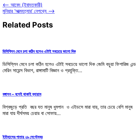
Post
⟵
আবেদ (ইবাদতকারী)
মুনিয়ার ‘আত্মহত্যার’ নেপথ্যে
⟶
navigation
Related Posts
ডিসিপ্লিন মেনে চলা কঠিন হলেও এটাই সবচেয়ে ভালো দিক
ডিসিপ্লিন মেনে চলা কঠিন হলেও এটাই সবচেয়ে ভালো দিক জেমি বড়ুয়া ফিশারিজ এন্ড
মেরিন সায়েন্স বিভাগ, রাঙ্গামাটি বিজ্ঞান ও প্রযুক্তি…
বঙ্গাসন – বসেই থাকাই ব্যায়াম
বিশ্বজুড়ে প্রতি বছর যত মানুষ ধুমপান ও এইডসে মারা যায়, তার চেয়ে বেশি মানুষ
মারা যায় দীর্ঘসময় চেয়ার বা সোফায়…
ইতিহাসের পাতায় ২৯ সেপ্টেম্বর