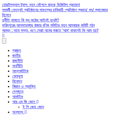
Skip
হোয়াটসঅ্যাপ ট্র্যাপ: নতুন কৌশলে বাড়ছে ডিজিটাল প্রতারণা
to
সমমর্মী নেতৃত্বই প্রতিষ্ঠানের সাফল্যের চাবিকাঠি :প্রতিষ্ঠান প্রধান/ বস/ ম্যানেজার
content
হিসেবে
দুর্নীতি থামাতে কি শুধু কঠোর আইনই যথেষ্ট?
ফরিদপুরের আলফাডাঙ্গায় বাজার বণিক সমিতির নতুন আহ্বায়ক কমিটি গঠন
আমড়া : দামে সস্তা, গুণে সেরা! নামের শুরুতে ‘আম’ থাকলেই কি আম হয়?
প্রচ্ছদ
জাতীয়
রাজনীতি
অর্থনীতি
আন্তর্জাতিক
খেলাধুলা
বিনোদন
বিজ্ঞান ও প্রযুক্তি
দেশজুড়ে
আর্কাইভ
আর এম জি জোন
ই পি জেড জোন
অন্যান্য