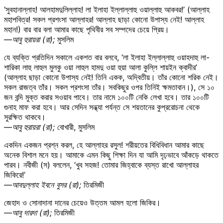
‘সুবহানাল্লাহ! আলহামদুলিল্লাহ! লা ইলাহা ইল্লাল্লাহু ওয়াল্লাহু আকবর!’ (আল্লাহ
মহাপবিত্র! সকল প্রশংসা আল্লাহর! আল্লাহ ছাড়া কোনো উপাস্য নেই! আল্লাহ
মহান!) বার বার বলা আমার কাছে পৃথিবীর সব সম্পদের চেয়ে প্রিয়।
—আবু হুরায়রা (রা);
মুসলিম
যে ব্যক্তি প্রতিদিন সকালে একশত বার বলবে, ‘লা ইলাহা ইল্লাল্লাহু ওয়াহদাহু লা-
শারিকা লাহু লাহুল মুলকু ওয়া লাহুল হামদু ওয়া হুয়া আলা কুল্লি শায়ইন ক্বাদীর’
(আল্লাহ ছাড়া কোনো উপাস্য নেই! তিনি একক, অদ্বিতীয়। তাঁর কোনো শরিক নেই।
সকল রাজত্ব তাঁর। সকল প্রশংসা তাঁর। সবকিছুর ওপর তিনিই ক্ষমতাবান।), সে ১০
জন বন্দি মুক্ত করার সওয়াব পাবে। তার নামে ১০০টি নেকি লেখা হবে। তার ১০০টি
গুনাহ মাফ করা হবে। আর সেদিন সন্ধ্যা পর্যন্ত সে শয়তানের কুপ্ররোচনা থেকে
সুরক্ষিত থাকবে।
—আবু হুরায়রা (রা);
বোখারী, মুসলিম
একদিন একজন প্রশ্ন করল, হে আল্লাহর রসুল! শরীয়তের বিধিবিধান আমার কাছে
অনেক বিশাল মনে হয়। আমাকে এমন কিছু শিক্ষা দিন যা আমি দৃঢ়ভাবে আঁকড়ে থাকতে
পারব। নবীজী (স) বললেন, ‘খুব সহজ! তোমার জিহ্বাকে ব্যস্ত রাখো আল্লাহর
জিকিরে!’
—আবদুল্লাহ ইবনে বুসর (রা);
তিরমিজী
জেহাদ ও সোনাদানা দানের চেয়েও উত্তম আমল হলো জিকির।
—আবু দারদা (রা);
তিরমিজী