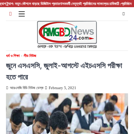
Skip
্র্যাপ: নতুন কৌশলে বাড়ছে ডিজিটাল প্রতারণা
সমমর্মী নেতৃত্বই প্রতিষ্ঠানের সাফল্যের চাবিকাঠি :প্রতিষ্ঠান প্রধা
to
content
ধর্ম ও শিক্ষা
লীড নিউজ
জুনে এসএসসি, জুলাই-আগস্টে এইচএসসি পরীক্ষা
হতে পারে
আরএমজি বিডি নিউজ ডেস্ক
February 5, 2021