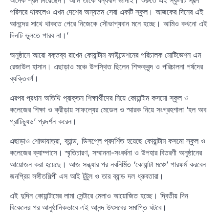
অনেক শ্রম দিয়েছেন। আমি তাকে ধন্যবাদ জানাই। শুরুতে এই স্কুলটি স্বল্প
পরিসরে থাকলেও এখন দেশের অন্যতম সেরা একটি স্কুল। আজকের দিনের এই
আনন্দের সাথে থাকতে পেরে নিজেকে সৌভাগ্যবান মনে হচ্ছে। আমিও কখনো এই
দিনটি ভুলতে পারব না।’
অনুষ্ঠানে আরো বক্তব্য রাখেন কোয়ান্টাম ফাউন্ডেশনের পরিচালক মোটিভেশন এম
রেজাউল হাসান। এছাড়াও মঞ্চে উপস্থিত ছিলেন শিক্ষকবৃন্দ ও পরিচালনা পর্ষদের
ব্যক্তিবর্গ।
এরপর প্রধান অতিথি প্রাক্তন শিক্ষার্থীদের নিয়ে কোয়ান্টাম কসমো স্কুল ও
কলেজের শিক্ষা ও ক্রীড়ায় সাফল্যের মেডেল ও স্মারক নিয়ে সংগ্রহশালা ‘হল অব
গ্রাটিচ্যুড’ প্রদর্শন করেন।
এছাড়াও শোভাযাত্রা, ব্যান্ড, ডিসপ্লে প্রদর্শিত হয়েছে কোয়ান্টাম কসমো স্কুল ও
কলেজের ক্যাম্পাসে। স্মৃতিচারণ, সম্মাননা-সংবর্ধনা ও উপহার বিতরণী অনুষ্ঠানের
আয়োজন করা হয়েছে। আজ সন্ধ্যার পর নবনির্মিত ‘কোয়ান্টা মঞ্চে’ পারফর্ম করবেন
জনপ্রিয় সঙ্গীতশিল্পী এস আই টুটুল ও তার ব্যান্ড দল ধ্রুবতারা।
এই দুদিন কোয়ান্টামের লামা সেন্টারে মেলাও আয়োজিত হচ্ছে। দ্বিতীয় দিন
বিকেলের পর আনুষ্ঠানিকভাবে এই আনন্দ উৎসবের সমাপ্তি ঘটবে।