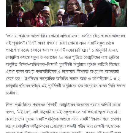
‘জ্ঞান ও ধ্যানের আলো নিয়ে তোমরা এগিয়ে যাও। যতদিন বেঁচে থাকবে আজকের
এই পুনর্মিলনীর দিনটি স্মরণ রাখবে। কারণ তোমরা এমন একটি স্কুল থেকে
পড়াশোনা করেছ যেখানে জ্ঞান ও ধ্যান উভয়ের চর্চা হয়।’ ১ জানুয়ারি ২০২২
কোয়ান্টাম কসমো স্কুল ও কলেজের ২০ বছর পূর্তিতে কোয়ান্টামের লামা সেন্টারে
অনুষ্ঠিত শিক্ষক-অভিভাবক-শিক্ষার্থী পুনর্মিলনী অনুষ্ঠানে প্রধান অতিথি হিসেবে
একথা বলেন বরেণ্য কথাসাহিত্যিক ও মনোরোগ বিশেষজ্ঞ অধ্যাপক আনোয়ারা
সৈয়দ হক। উপস্থিত সহস্রাধিক অতিথির সামনে আজ ও আগামীকাল ১ ও ২
জানুয়ারি দুদিনের বর্ণাঢ্য এই পুনর্মিলনী অনুষ্ঠানের শুভ উদ্বোধন করেন তিনি সকাল
১১টায়।
শিক্ষা প্রতিষ্ঠানের প্রাক্তন শিক্ষার্থী কোয়ান্টাদের উদ্দেশ্যে প্রধান অতিথি আরো
বলেন, ‘এই দেশ, এই মাতৃভূমি ও এই স্কুলকে তোমরা কখনো ভুলে যাবে না।
কারণ দেশের দূরতম একটি প্রান্তিক অঞ্চলে এমন একটি শিক্ষালয় গড়ে তোলার
জন্যে কোয়ান্টাম ফাউন্ডেশনের চেয়ারম্যান গুরুজী শহীদ আল বোখারী মহাজাতক