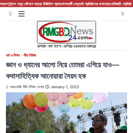
Skip
র্যাপ: নতুন কৌশলে বাড়ছে ডিজিটাল প্রতারণা
সমমর্মী নেতৃত্বই প্রতিষ্ঠানের সাফল্যের চাবিকাঠি :প্রতিষ্ঠান প্রধান
to
content
ধর্ম ও শিক্ষা
লীড নিউজ
জ্ঞান ও ধ্যানের আলো নিয়ে তোমরা এগিয়ে যাও—
কথাসাহিত্যিক আনোয়ারা সৈয়দ হক
আরএমজি বিডি নিউজ ডেস্ক
January 1, 2022