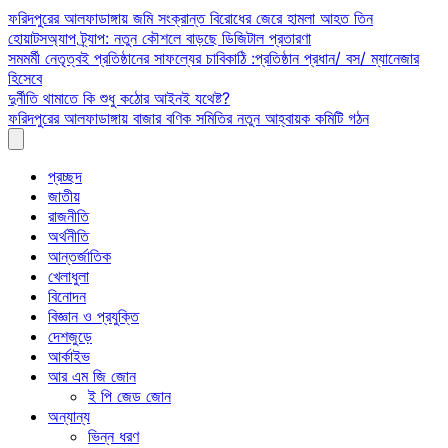
Skip
ফরিদপুরের আলফাডাঙ্গায় জমি সংক্রান্ত বিরোধের জেরে হামলা আহত তিন
to
হোয়াটসঅ্যাপ ট্র্যাপ: নতুন কৌশলে বাড়ছে ডিজিটাল প্রতারণা
content
সমমর্মী নেতৃত্বই প্রতিষ্ঠানের সাফল্যের চাবিকাঠি :প্রতিষ্ঠান প্রধান/ বস/ ম্যানেজার
হিসেবে
দুর্নীতি থামাতে কি শুধু কঠোর আইনই যথেষ্ট?
ফরিদপুরের আলফাডাঙ্গায় বাজার বণিক সমিতির নতুন আহ্বায়ক কমিটি গঠন
প্রচ্ছদ
জাতীয়
রাজনীতি
অর্থনীতি
আন্তর্জাতিক
খেলাধুলা
বিনোদন
বিজ্ঞান ও প্রযুক্তি
দেশজুড়ে
আর্কাইভ
আর এম জি জোন
ই পি জেড জোন
অন্যান্য
ভিন্ন ধরণ