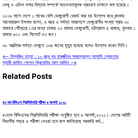
ডেঙ্গু ও এডিস মশার বিস্তার সম্পর্কে সচেতনতামূলক প্রচারণা চালাতে বলা হয়েছে।
২০১৯ সালে দেশে ১ লাখের বেশি ডেঙ্গুরোগী রেকর্ড করা হয় উল্লেখ করে খন্দকার
আনোয়ারুল ইসলাম বলেন, এ বছর এ পর্যন্ত সারাদেশে ডেঙ্গুরোগীর সংখ্যা প্রায় ৩০
হাজারে পৌঁছেছে।এর মধ্যে ঢাকায় ২৩ হাজার ডেঙ্গুরোগী, চট্টগ্রামে ৪ হাজার, খুলনায় ১
হাজার ৬০০ এবং সিলেটে ৫৩ জন।
৩০ অক্টোবর পর্যন্ত ডেঙ্গুতে ১৩৬ জনের মৃত্যু হয়েছে বলেও উল্লেখ করেন তিনি।
Post
⟵
বিশ্বজিৎ হত্যা : ১০ বছর পর যাবজ্জীবন সাজাপ্রাপ্ত আসামি গ্রেফতার
স্থায়ী জামিন পেলেন ক্রিকেটার আল আমিন
⟶
navigation
Related Posts
৪৩ তম বিসিএস প্রিলিমিনারি পরীক্ষা ৬ আগস্ট ২০২১
৪৩তম বিসিএসের প্রিলিমিনারি পরীক্ষা অনুষ্ঠিত হবে ৬ আগস্ট,২০২১। দেশের আটটি
বিভাগীয় শহরে এ পরীক্ষা নেওয়া হবে বলে জানিয়েছে সরকারি কর্ম…