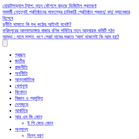
Skip
হোয়াটসঅ্যাপ ট্র্যাপ: নতুন কৌশলে বাড়ছে ডিজিটাল প্রতারণা
to
সমমর্মী নেতৃত্বই প্রতিষ্ঠানের সাফল্যের চাবিকাঠি :প্রতিষ্ঠান প্রধান/ বস/ ম্যানেজার
content
হিসেবে
দুর্নীতি থামাতে কি শুধু কঠোর আইনই যথেষ্ট?
ফরিদপুরের আলফাডাঙ্গায় বাজার বণিক সমিতির নতুন আহ্বায়ক কমিটি গঠন
আমড়া : দামে সস্তা, গুণে সেরা! নামের শুরুতে ‘আম’ থাকলেই কি আম হয়?
প্রচ্ছদ
জাতীয়
রাজনীতি
অর্থনীতি
আন্তর্জাতিক
খেলাধুলা
বিনোদন
বিজ্ঞান ও প্রযুক্তি
দেশজুড়ে
আর্কাইভ
আর এম জি জোন
ই পি জেড জোন
অন্যান্য
ভিন্ন ধরণ