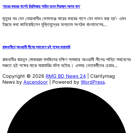
‘মায়ের কবরের পাশেই চিরনিদ্রায় শায়িত হবেন সিরাজুল আলম খান’
মৃত্যুর পর যেন নোয়াখালীর বেগমগঞ্জে মায়ের কবরের পাশে যেন দাফন করা হয়’- এমন
ইচ্ছার কথা জানিয়েছিলেন মুক্তিযুদ্ধের অন্যতম সংগঠক বাংলাদেশের…
রাজধানীতে আওয়ামী লীগের সমাবেশে দুই পক্ষের মারামারি
রাজধানীর বায়তুল মোকাররম মসজিদের দক্ষিণ প্লাজায় আওয়ামী লীগের শান্তি সমাবেশের
শুরুতে দুই পক্ষের মাঝে মারামারির ঘটনা ঘটেছে। এসময় নেতাকর্মীদের চেয়ার…
Copyright © 2026
RMG BD News 24
| Claritymag
News by
Ascendoor
| Powered by
WordPress
.