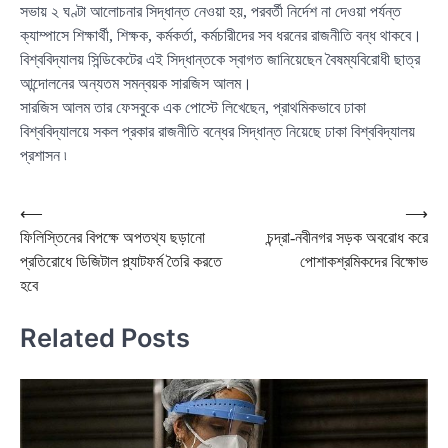
সভায় ২ ঘণ্টা আলোচনার সিদ্ধান্ত নেওয়া হয়, পরবর্তী নির্দেশ না দেওয়া পর্যন্ত
ক্যাম্পাসে শিক্ষার্থী, শিক্ষক, কর্মকর্তা, কর্মচারীদের সব ধরনের রাজনীতি বন্ধ থাকবে।
বিশ্ববিদ্যালয় সিন্ডিকেটের এই সিদ্ধান্তকে স্বাগত জানিয়েছেন বৈষম্যবিরোধী ছাত্র
আন্দোলনের অন্যতম সমন্বয়ক সারজিস আলম।
সারজিস আলম তার ফেসবুকে এক পোস্টে লিখেছেন, প্রাথমিকভাবে ঢাকা
বিশ্ববিদ্যালয়ে সকল প্রকার রাজনীতি বন্ধের সিদ্ধান্ত নিয়েছে ঢাকা বিশ্ববিদ্যালয়
প্রশাসন ৷
Post
⟵
⟶
ফিলিস্তিনের বিপক্ষে অপতথ্য ছড়ানো
চন্দ্রা-নবীনগর সড়ক অবরোধ করে
navigation
প্রতিরোধে ডিজিটাল প্ল্যাটফর্ম তৈরি করতে
পোশাকশ্রমিকদের বিক্ষোভ
হবে
Related Posts