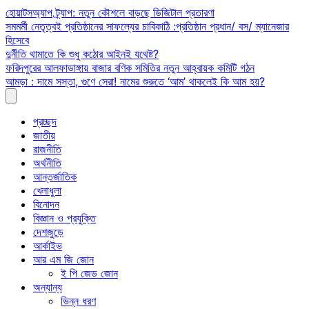
Skip
হোয়াটসঅ্যাপ ট্র্যাপ: নতুন কৌশলে বাড়ছে ডিজিটাল প্রতারণা
to
সমমর্মী নেতৃত্বই প্রতিষ্ঠানের সাফল্যের চাবিকাঠি :প্রতিষ্ঠান প্রধান/ বস/ ম্যানেজার
content
হিসেবে
দুর্নীতি থামাতে কি শুধু কঠোর আইনই যথেষ্ট?
ফরিদপুরের আলফাডাঙ্গায় বাজার বণিক সমিতির নতুন আহ্বায়ক কমিটি গঠন
আমড়া : দামে সস্তা, গুণে সেরা! নামের শুরুতে ‘আম’ থাকলেই কি আম হয়?
প্রচ্ছদ
জাতীয়
রাজনীতি
অর্থনীতি
আন্তর্জাতিক
খেলাধুলা
বিনোদন
বিজ্ঞান ও প্রযুক্তি
দেশজুড়ে
আর্কাইভ
আর এম জি জোন
ই পি জেড জোন
অন্যান্য
ভিন্ন ধরণ