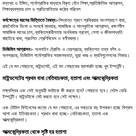
মন্তব্য ও ইঙ্গিত, পর্নোগ্রাফির মাধ্যমে বিকৃত যৌন শিক্ষা,প্রাতিষ্ঠানিক আগ্রাসন,
শিক্ষাব্যবস্থায় চাপ ও প্রতিযোগিতার কঠোর পরিবেশ
কর্মক্ষেত্রে বয়সের ভিত্তিতে বৈষম্য
>সিদ্ধান্ত গ্রহণ প্রক্রিয়ায় অংশগ্রহণে বাধা,
রাজনৈতিক হিংসা ও সংঘর্ষে ব্যবহার, সামাজিক ও সাংস্কৃতিক আগ্রাসন, রক্ষণশীল
সামাজিক মানের চাপ, ব্যক্তিস্বাধীনতায় অনধিকার প্রবেশ, পেশা ও জীবনপদ্ধতি
বাছাইয়ে বাধা, প্রচলিত শ্রেণিবিভেদ ও বর্ণবৈষম্য।
ডিজিটাল আগ্রাসন
> অনলাইন ট্রোলিং ও হেয়প্রচার, ব্যক্তিগত তথ্য ফাঁস ও
অপপ্রচার, ডিজিটাল পর্নোগ্রাফির সহজলভ্যতা, ভুয়া খবর ও ম্যানিপুলেশনের শিকার।
এই যে মন গোছানো, মাইন্ডসেট, এই মন গোছানোর ব্যাপারটা হচ্ছে খুব ইম্পর্টেন্ট।
মাইন্ডসেটের প্রথম বাধা নেতিবাচকতা, হতাশা এবং আত্মকেন্দ্রিকতা
লক্ষ্যস্থির এবং সেই অনুযায়ী মনটাকে কী করতে হবে? গোছাতে হবে। দেটস ভেরি
ইম্পর্টেন্ট। মাইন্ডটাকে সেট করতে হবে সেই লক্ষ্যে।
এবং টোটাল ফিটনেসের জন্যে যে মন গোছানো, এর সবচেয়ে বড় উপকরণ হচ্ছে বিশ্বাস
আশা এবং ইতিবাচকতা। প্রধান বাধা হচ্ছে- নেতিবাচকতা, হতাশা এবং
আত্মকেন্দ্রিকতা।
আত্মকেন্দ্রিকতা থেকে সৃষ্টি হয় হতাশা