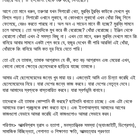
পিছিয়ে নাই। = ই-ভেপিং থেকে শুরু করে, সিগারেটে।
আগে তো মানে ধরুন, তরুণরা যখন সিগারেট খেত, মুরব্বি টুরব্বি কাউকে দেখলে খুব
বিপদে পড়ত। সিগারেট ওখানে লুকাবে, না কোনখানে লুকাবে! এখন ধোঁয়া কিছু গিলে
ফেলেছে, বেরও করতে পারছে না। অল অন এ সাডেন মানে কী হচ্ছে? মুরব্বি সামনে
চলে আসছে। তো অন্যদিকে মুখ করে কী বেরোচ্ছে? ধোঁয়া বেরোচ্ছে। ইঞ্জিন থেকে
বেরোলো ধোঁয়া! এখন ঐ সমস্ত কিছু না। এখন তো মানে, ধরুন মুরব্বি দেখলে মানে রিং
বানিয়ে আবার সামনে একটা প্লে করে যে, হুজুর দেখেন কী পারি আরকি! এই ধোঁয়া,
ধোঁয়াকে রিং বানিয়ে আমি কত দূর নিয়ে যেতে পারি।
তো এই যে তামাক, তামাক আগ্রাসন যে কী, কত বড় আগ্রাসন এবং মেয়েরা এখন,
কোনো কোনো ক্ষেত্রে ছেলেদেরকে ছাড়িয়ে যাচ্ছে তামাকে।
আমার এই ছেলেমেয়েদের জন্যে খুব মায়া হয়। এজন্যেই আমি এত চিন্তা করেছি এই
ছেলেমেয়েদের নিয়ে। যারা দেশের জন্যে কাজ করবে। যারা দেশের নেতৃত্ব দেবে।
যারা আমাদের স্বপ্নকে বাস্তবায়িত করবে। যারা স্বর্গভূমি বানাবে।
তাদেরকে এই তামাক কোম্পানি কী করছে? ছাইদানি বানাতে চাচ্ছে। এবং এটা থেকে
আমাদের তরুণ প্রজন্মকে রক্ষা করতে হবে। এবং ইনশাআল্লাহ আমাদের আগের
কাজগুলো যেভাবে আমরা করেছি এই কাজগুলোও আমরা সেভাবে করব।
পরিণাম> আত্মবিশ্বাস হ্রাস ও হতাশা , মনস্তাত্ত্বিক সমস্যা (অ্যাংজাইটি, ডিপ্রেশন),
সামাজিক বিচ্ছিন্নতা, পেশাগত ও শিক্ষাগত ক্ষতি, আত্মহত্যার প্রবণতা