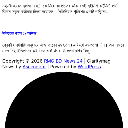
মহানবী হযরত মুহাম্মদ (স.)-কে নিয়ে ব্যাঙ্গচিত্র আঁকা সেই সুইডিশ কার্টুনিস্ট লার্স
ভিকস সড়ক দুর্ঘটনায় নিহত হয়েছেন। সিভিলিয়ান পুলিশের একটি গাড়িতে…
ইতিহাসের পাতায় ১৯ অক্টোবর
গ্রেগরীয় বর্ষপঞ্জি অনুসারে আজ বছরের ২৯২তম (অধিবর্ষে ২৯৩তম) দিন। এক নজরে
দেখে নিই ইতিহাসের এই দিনে ঘটে যাওয়া উল্লেখযোগ্য কিছু…
Copyright © 2026
RMG BD News 24
| Claritymag
News by
Ascendoor
| Powered by
WordPress
.