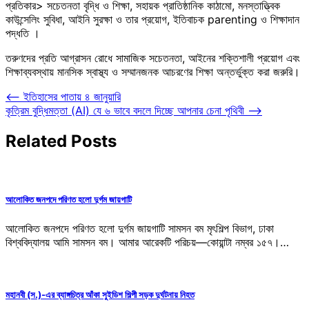
প্রতিকার> সচেতনতা বৃদ্ধি ও শিক্ষা, সহায়ক প্রাতিষ্ঠানিক কাঠামো, মনস্তাত্ত্বিক
কাউন্সেলিং সুবিধা, আইনি সুরক্ষা ও তার প্রয়োগ, ইতিবাচক parenting ও শিক্ষাদান
পদ্ধতি ।
তরুণদের প্রতি আগ্রাসন রোধে সামাজিক সচেতনতা, আইনের শক্তিশালী প্রয়োগ এবং
শিক্ষাব্যবস্থায় মানসিক স্বাস্থ্য ও সম্মানজনক আচরণের শিক্ষা অন্তর্ভুক্ত করা জরুরি।
Post
⟵
ইতিহাসের পাতায় ৪ জানুয়ারি
কৃত্রিম বুদ্ধিমত্তা (AI) যে ৬ ভাবে বদলে দিচ্ছে আপনার চেনা পৃথিবী
⟶
navigation
Related Posts
আলোকিত জনপদে পরিণত হলো দুর্গম জায়গাটি
আলোকিত জনপদে পরিণত হলো দুর্গম জায়গাটি সামসন বম মৃৎশিল্প বিভাগ, ঢাকা
বিশ্ববিদ্যালয় আমি সামসন বম। আমার আরেকটি পরিচয়—কোয়ান্টা নম্বর ১৫৭।…
মহানবী (স.)-এর ব্যাঙ্গচিত্র আঁকা সুইডিশ শিল্পী সড়ক দুর্ঘটনায় নিহত