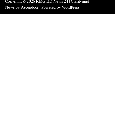
Copyright © 2026
RMG BD News 24
| Claritymag
News by
Ascendoor
| Powered by
WordPress
.