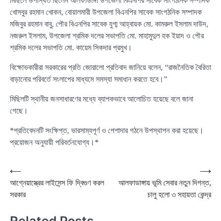
মিছিলে উপস্থিত ছিলেন আলফাডাঙ্গা উপজেলা বিএনপির সাবেক সাংগঠনিক সম্পাদক
খোসবুর রহমান খোকন, বোয়ালমারী উপজেলা বিএনপির সাবেক সাংগঠনিক সম্পাদক
মজিবুর রহমান বাবু, পৌর বিএনপির সাবেক যুগ্ম আহ্বায়ক মো. কামরুল ইসলাম দাউদ,
নজরুল ইসলাম, উপজেলা শ্রমিক দলের সভাপতি মো. মাহামুদুল হক ইয়াদ ও পৌর
শ্রমিক দলের সভাপতি মো. কায়েম সিকদার প্রমুখ।
বিক্ষোভকারীরা সরকারের প্রতি জোরালো প্রতিবাদ জানিয়ে বলেন, “রাজনৈতিক বৈরিতা
বাড়ানোর পরিবর্তে সংলাপের মাধ্যমে সমস্যা সমাধান করতে হবে।”
মিছিলটি স্থানীয় জনসাধারণের মধ্যে ব্যাপকভাবে আলোচিত হয়েছে বলে জানা
গেছে।
*প্রতিবেদনটি সংক্ষিপ্ত, ভারসাম্যপূর্ণ ও পেশাদার গঠনে উপস্থাপন করা হয়েছে।
প্রয়োজন অনুযায়ী পরিবর্তনযোগ্য।*
Post
⟵
⟶
আগ্নেয়াস্ত্রের লাইসেন্স ফি দ্বিগুণ করল
আলফাডাঙ্গায় ভূমি সেবার নতুন দিগন্ত,
navigation
সরকার
চালু হলো ৩ সহায়তা কেন্দ্র
Related Posts