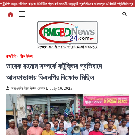
Skip
প: নতুন কৌশলে বাড়ছে ডিজিটাল প্রতারণা
সমমর্মী নেতৃত্বই প্রতিষ্ঠানের সাফল্যের চাবিকাঠি :প্রতিষ্ঠান প্রধান/ বস
to
content
রাজনীতি
লীড নিউজ
তারেক রহমান সম্পর্কে কটুক্তির প্রতিবাদে
আলফাডাঙ্গায় বিএনপির বিক্ষোভ মিছিল
আরএমজি বিডি নিউজ ডেস্ক
July 16, 2025