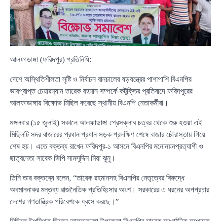
আলফাডাঙ্গা (ফরিদপুর) প্রতিনিধি:
দেশে অস্থিতিশীলতা সৃষ্টি ও নির্বাচন বানচালের ষড়যন্ত্রের পাশাপাশি বিএনপির
ভারপ্রাপ্ত চেয়ারম্যান তারেক রহমান সম্পর্কে কটুক্তির প্রতিবাদে ফরিদপুরের
আলফাডাঙ্গায় বিক্ষোভ মিছিল করেছে স্থানীয় বিএনপি নেতাকর্মীরা।
মঙ্গলবার (১৫ জুলাই) সকালে আলফাডাঙ্গা প্রেসক্লাব চত্বর থেকে শুরু হওয়া এই
মিছিলটি সদর বাজারের প্রধান প্রধান সড়ক প্রদক্ষিণ শেষে বাজার চৌরাস্তায় গিয়ে
শেষ হয়। এতে বক্তব্য রাখেন ফরিদপুর-১ আসনে বিএনপির মনোনয়নপ্রত্যাশী ও
ছাত্রনেতা সাবেক ভিপি সামসুদ্দিন মিয়া ঝুনু।
তিনি তার বক্তব্যে বলেন, “তারেক রহমানসহ বিএনপির নেতৃত্বের বিরুদ্ধে
অবমাননাকর মন্তব্য রাজনৈতিক প্রতিহিংসার অংশ। সরকারের এ ধরনের অপপ্রচার
দেশের গণতান্ত্রিক পরিবেশকে ধ্বংস করছে।”