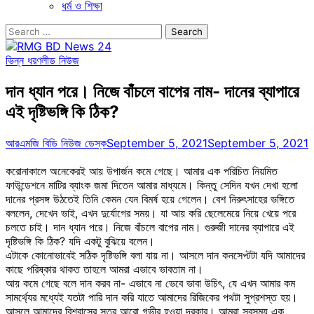
ধর্ম ও শিক্ষা
Search
for:
ভিন্ন ধরণ
লীড নিউজ
দান ধ্যান পরে। নিজে বাঁচলে বাপের নাম- দানের ব্যাপারে
এই দৃষ্টিভঙ্গি কি ঠিক?
আরএমজি বিডি নিউজ ডেস্ক
September 5, 2021
September 5, 2021
করোনাকালে অনেকেরই আয় উপার্জন কমে গেছে। আমার এক পরিচিত নিয়মিত
ফাউন্ডেশনে মাটির ব্যাংক জমা দিতেন আমার মাধ্যমে। কিন্তু সেদিন যখন দেখা হলো
দানের প্রসঙ্গ উঠতেই তিনি কেমন যেন বিমর্ষ হয়ে গেলেন। বেশ নিরুৎসাহের ভঙ্গিতে
বললেন, দেখেন ভাই, এখন দুর্যোগের সময়। যা আয় করি ছেলেমেয়ে নিয়ে খেয়ে পরে
চলতে চাই। দান ধ্যান পরে। নিজে বাঁচলে বাপের নাম। গুরুজী দানের ব্যাপারে এই
দৃষ্টিভঙ্গি কি ঠিক? যদি একটু বুঝিয়ে বলেন।
এটাকে কোনোভাবেই সঠিক দৃষ্টিভঙ্গি বলা যায় না। আসলে দান কনসেপ্টটা যদি আমাদের
কাছে পরিষ্কার থাকত তাহলে আমরা এভাবে ভাবতাম না।
আয় কমে গেছে বলে দান করব না- এভাবে না ভেবে ভাবা উচিৎ, যে এখন আমার কম
সামর্থ্যের মধ্যেই যতটা পারি দান করি যাতে আমাদের রিজিকের পথটা সুপ্রশস্ত হয়।
আসলে আমাদের বিশ্বাসের স্তর আরো গভীর হওয়া দরকার। আমরা সবসময় এক