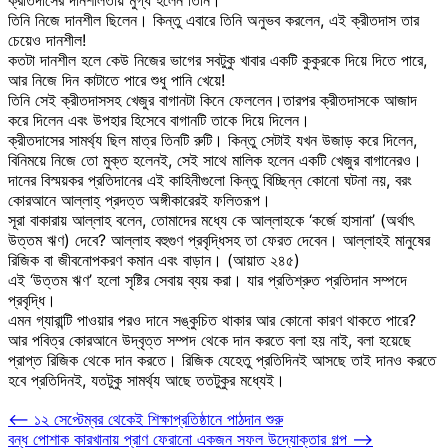
তিনি নিজে দানশীল ছিলেন। কিন্তু এবারে তিনি অনুভব করলেন, এই ক্রীতদাস তার
চেয়েও দানশীল!
কতটা দানশীল হলে কেউ নিজের ভাগের সবটুকু খাবার একটি কুকুরকে দিয়ে দিতে পারে,
আর নিজে দিন কাটাতে পারে শুধু পানি খেয়ে!
তিনি সেই ক্রীতদাসসহ খেজুর বাগানটা কিনে ফেললেন।তারপর ক্রীতদাসকে আজাদ
করে দিলেন এবং উপহার হিসেবে বাগানটি তাকে দিয়ে দিলেন।
ক্রীতদাসের সামর্থ্য ছিল মাত্র তিনটি রুটি। কিন্তু সেটাই যখন উজাড় করে দিলেন,
বিনিময়ে নিজে তো মুক্ত হলেনই, সেই সাথে মালিক হলেন একটি খেজুর বাগানেরও।
দানের বিস্ময়কর প্রতিদানের এই কাহিনীগুলো কিন্তু বিচ্ছিন্ন কোনো ঘটনা নয়, বরং
কোরআনে আল্লাহ্ প্রদত্ত অঙ্গীকারেরই ফলিতরূপ।
সূরা বাকারায় আল্লাহ বলেন, তোমাদের মধ্যে কে আল্লাহকে ‘কর্জে হাসানা’ (অর্থাৎ
উত্তম ঋণ) দেবে? আল্লাহ বহুগুণ প্রবৃদ্ধিসহ তা ফেরত দেবেন। আল্লাহই মানুষের
রিজিক বা জীবনোপকরণ কমান এবং বাড়ান। (আয়াত ২৪৫)
এই ‘উত্তম ঋণ’ হলো সৃষ্টির সেবায় ব্যয় করা। যার প্রতিশ্রুত প্রতিদান সম্পদে
প্রবৃদ্ধি।
এমন গ্যারান্টি পাওয়ার পরও দানে সঙ্কুচিত থাকার আর কোনো কারণ থাকতে পারে?
আর পবিত্র কোরআনে উদ্বৃত্ত সম্পদ থেকে দান করতে বলা হয় নাই, বলা হয়েছে
প্রাপ্ত রিজিক থেকে দান করতে। রিজিক যেহেতু প্রতিদিনই আসছে তাই দানও করতে
হবে প্রতিদিনই, যতটুকু সামর্থ্য আছে ততটুকুর মধ্যেই।
Post
⟵
১২ সেপ্টেম্বর থেকেই শিক্ষাপ্রতিষ্ঠানে পাঠদান শুরু
বন্ধ পোশাক কারখানায় প্রাণ ফেরানো একজন সফল উদ্যোক্তার গল্প
⟶