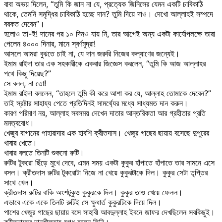
বাবা অভয় দিলেন, “তুমি কি জান না যে, প্রত্যেক জিনিসের যেমন একটি চাবিকাঠি
থাকে, তেমনি সমৃদ্ধির চাবিকাঠি হচ্ছে দান? তুমি দিয়ে দাও। দেখো আল্লাহই সম্পদে
বরকত দেবেন”।
হলোও তা-ই! দানের পর ১০ দিনও যায় নি, তার আগেই অন্য একটা কার্যোপলক্ষে তারা
পেলেন ৪০০০ দিনার, মানে স্বর্ণমুদ্রা!
আসলে আমরা বুঝতে চাই না, যে দান জরুরি নিজের কল্যাণের জন্যেই।
ইমাম রাইদা তার এক সহকারীকে একবার জিজ্ঞেস করলেন, “তুমি কি আজ আল্লাহর
পথে কিছু দিয়েছ?”
সে বলল, না তো!
ইমাম রাইদা বললেন, “তাহলে তুমি কী করে আশা কর যে, আল্লাহ তোমাকে দেবেন?”
তাই স্রষ্টার সাহায্য পেতে প্রতিদিনই সামর্থ্যের মধ্যে সাধ্যমত দান করুন।
কারণ পরিমাণ নয়, আল্লাহ সবসময় দেখেন দাতার আন্তরিকতা আর গ্রহীতার প্রতি
মমত্ববোধ।
খেজুর বাগানের পাহারাদার এক হাবশি ক্রীতদাস। খেজুর গাছের ছায়ায় বসেছে দুপুরের
খাবার খেতে।
খাবার বলতে তিনটি শুকনো রুটি।
রুটির টুকরো ছিঁড়ে মুখে দেবে, এমন সময় একটা কুকুর হাঁপাতে হাঁপাতে তার সামনে এসে
বসল। ক্রীতদাস রুটির টুকরোটা নিজে না খেয়ে কুকুরটাকে দিল। কুকুর সেটা তৃপ্তির
সাথে খেল।
ক্রীতদাস রুটির বাকি অংশটুকুও কুকুরকে দিল। কুকুর তাও খেয়ে ফেলল।
এভাবে একে একে তিনটি রুটিই সে ক্ষুধার্ত কুকুরটিকে দিয়ে দিল।
পাশের খেজুর গাছের ছায়ায় বসে সাহাবী আবদুল্লাহ ইবনে জাফর দেখছিলেন সবকিছুই।
ক্রীতদাসের দানশীলতায় মুগ্ধ হলেন তিনি।