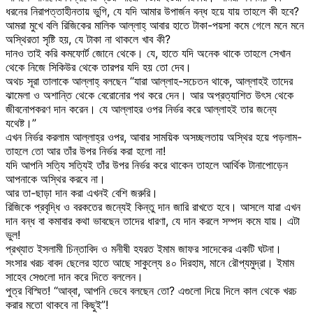
ধরনের নিরাপত্তাহীনতায় ভুগি, যে যদি আমার উপার্জন বন্ধ হয়ে যায় তাহলে কী হবে?
আমরা মুখে বলি রিজিকের মালিক আল্লাহ্ আবার হাতে টাকা-পয়সা কমে গেলে মনে মনে
অস্থিরতা সৃষ্টি হয়, যে টাকা না থাকলে খাব কী?
দানও তাই করি কমফোর্ট জোনে থেকে। যে, হাতে যদি অনেক থাকে তাহলে সেখান
থেকে নিজে সিকিউর থেকে তারপর যদি হয় তো দেব।
অথচ সূরা তালাকে আল্লাহ্ বলছেন “যারা আল্লাহ-সচেতন থাকে, আল্লাহই তাদের
ঝামেলা ও অশান্তি থেকে বেরোনোর পথ করে দেন। আর অপ্রত্যাশিত উৎস থেকে
জীবনোপকরণ দান করেন। যে আল্লাহর ওপর নির্ভর করে আল্লাহই তার জন্যে
যথেষ্ট।”
এখন নির্ভর করলাম আল্লাহ্‌র ওপর, আবার সাময়িক অসচ্ছলতায় অস্থির হয়ে পড়লাম-
তাহলে তো আর তাঁর উপর নির্ভর করা হলো না!
যদি আপনি সত্যি সত্যিই তাঁর উপর নির্ভর করে থাকেন তাহলে আর্থিক টানাপোড়েন
আপনাকে অস্থির করবে না।
আর তা-ছাড়া দান করা এখনই বেশি জরুরি।
রিজিকে প্রবৃদ্ধি ও বরকতের জন্যেই কিন্তু দান জারি রাখতে হবে। আসলে যারা এখন
দান বন্ধ বা কমাবার কথা ভাবছেন তাদের ধারণা, যে দান করলে সম্পদ কমে যায়। এটা
ভুল!
প্রখ্যাত ইসলামী চিন্তাবিদ ও মনীষী হযরত ইমাম জাফর সাদেকের একটি ঘটনা।
সংসার খরচ বাবদ ছেলের হাতে আছে সাকুল্যে ৪০ দিরহাম, মানে রৌপ্যমুদ্রা। ইমাম
সাহেব সেগুলো দান করে দিতে বললেন।
পুত্র বিস্মিত! “আব্বা, আপনি ভেবে বলছেন তো? এগুলো দিয়ে দিলে কাল থেকে খরচ
করার মতো থাকবে না কিছুই”!