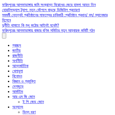
Skip
ফরিদপুরের আলফাডাঙ্গায় জমি সংক্রান্ত বিরোধের জেরে হামলা আহত তিন
to
হোয়াটসঅ্যাপ ট্র্যাপ: নতুন কৌশলে বাড়ছে ডিজিটাল প্রতারণা
content
সমমর্মী নেতৃত্বই প্রতিষ্ঠানের সাফল্যের চাবিকাঠি :প্রতিষ্ঠান প্রধান/ বস/ ম্যানেজার
হিসেবে
দুর্নীতি থামাতে কি শুধু কঠোর আইনই যথেষ্ট?
ফরিদপুরের আলফাডাঙ্গায় বাজার বণিক সমিতির নতুন আহ্বায়ক কমিটি গঠন
প্রচ্ছদ
জাতীয়
রাজনীতি
অর্থনীতি
আন্তর্জাতিক
খেলাধুলা
বিনোদন
বিজ্ঞান ও প্রযুক্তি
দেশজুড়ে
আর্কাইভ
আর এম জি জোন
ই পি জেড জোন
অন্যান্য
ভিন্ন ধরণ