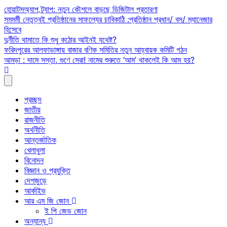
Skip
হোয়াটসঅ্যাপ ট্র্যাপ: নতুন কৌশলে বাড়ছে ডিজিটাল প্রতারণা
to
সমমর্মী নেতৃত্বই প্রতিষ্ঠানের সাফল্যের চাবিকাঠি :প্রতিষ্ঠান প্রধান/ বস/ ম্যানেজার
content
হিসেবে
দুর্নীতি থামাতে কি শুধু কঠোর আইনই যথেষ্ট?
ফরিদপুরের আলফাডাঙ্গায় বাজার বণিক সমিতির নতুন আহ্বায়ক কমিটি গঠন
আমড়া : দামে সস্তা, গুণে সেরা! নামের শুরুতে ‘আম’ থাকলেই কি আম হয়?
প্রচ্ছদ
জাতীয়
রাজনীতি
অর্থনীতি
আন্তর্জাতিক
খেলাধুলা
বিনোদন
বিজ্ঞান ও প্রযুক্তি
দেশজুড়ে
আর্কাইভ
আর এম জি জোন
ই পি জেড জোন
অন্যান্য