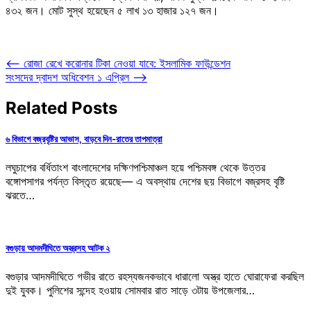
৪৩২ জন। মোট সুস্থ হয়েছেন ৫ লাখ ১৩ হাজার ১২৭ জন।
Post
⟵
রোজা রেখে করোনার টিকা নেওয়া যাবে: ইসলামিক ফাউন্ডেশন
সংসদের দ্বাদশ অধিবেশন ১ এপ্রিল
⟶
navigation
Related Posts
৬ বিভাগে বজ্রবৃষ্টির আভাস, বাড়বে দিন-রাতের তাপমাত্রা
লঘুচাপের বর্ধিতাংশ বাংলাদেশের দক্ষিণপশ্চিমাঞ্চল হয়ে পশ্চিমবঙ্গ থেকে উত্তর
বঙ্গোপসাগর পর্যন্ত বিস্তৃত রয়েছে— এ অবস্থায় দেশের ছয় বিভাগে বজ্রসহ বৃষ্টি
ঝরতে…
বগুড়ায় আদমদীঘিতে অস্ত্রসহ আটক ২
বগুড়ার আদমদীঘিতে গভীর রাতে রহস্যজনকভাবে ধারালো অস্ত্র হাতে ঘোরাফেরা করছিল
দুই যুবক। পুলিশের সন্দেহ হওয়ায় সোমবার রাত সাড়ে ৩টায় উপজেলার…