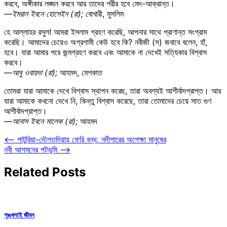
করবে, অঙ্গীকার লঙ্ঘন করবে আর তাদের শরীর হবে মেদ-আক্রান্ত।
—ইমরান ইবনে হোসেইন (রা);
বোখারী, মুসলিম
হে আল্লাহর রসুল! আমরা ইসলাম গ্রহণ করেছি, আপনার সাথে প্রাণান্ত সংগ্রাম
করেছি। আমাদের চেয়েও অগ্রগামী কেউ হবে কি? নবীজী (স) জবাবে বলেন, হাঁ,
হবে। যারা আমার পরে জন্মগ্রহণ করবে এবং আমাকে না দেখেই সত্যিকার বিশ্বাস
করবে।
—আবু ওবায়দা (রা);
আহমদ, মেশকাত
তোমরা যারা আমাকে দেখে বিশ্বাস স্থাপন করেছ, তারা অবশ্যই আশীর্বাদপ্রাপ্ত। আর
যারা আমাকে কখনো দেখে নি, কিন্তু বিশ্বাস করেছে, তারা তোমাদের চেয়ে সাত গুণ
আশীর্বাদপ্রাপ্ত।
—আনাস ইবনে মালেক (রা);
আহমদ
Post
⟵
পাটুরিয়া-দৌলতদিয়ায় ফেরি বন্ধ, নদীপারের অপেক্ষা মানুষের
নবী আগমনের পটভূমি
⟶
navigation
Related Posts
শৃঙ্খলাই জীবন