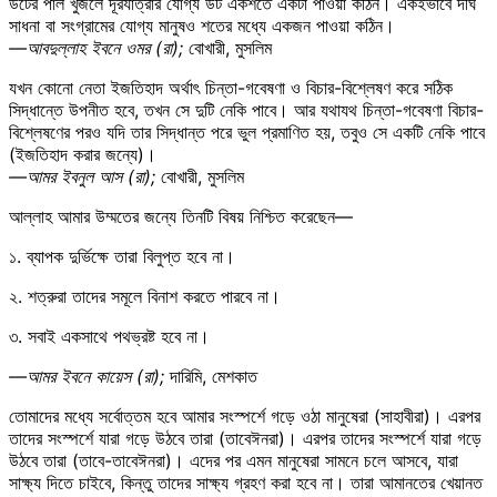
উটের পাল খুঁজলে দূরযাত্রার যোগ্য উট একশতে একটা পাওয়া কঠিন। একইভাবে দীর্ঘ
সাধনা বা সংগ্রামের যোগ্য মানুষও শতের মধ্যে একজন পাওয়া কঠিন।
—আবদুল্লাহ ইবনে ওমর (রা);
বোখারী, মুসলিম
যখন কোনো নেতা ইজতিহাদ অর্থাৎ চিন্তা-গবেষণা ও বিচার-বিশ্লেষণ করে সঠিক
সিদ্ধান্তে উপনীত হবে, তখন সে দুটি নেকি পাবে। আর যথাযথ চিন্তা-গবেষণা বিচার-
বিশ্লেষণের পরও যদি তার সিদ্ধান্ত পরে ভুল প্রমাণিত হয়, তবুও সে একটি নেকি পাবে
(ইজতিহাদ করার জন্যে)।
—আমর ইবনুল আস (রা);
বোখারী, মুসলিম
আল্লাহ আমার উম্মতের জন্যে তিনটি বিষয় নিশ্চিত করেছেন—
১. ব্যাপক দুর্ভিক্ষে তারা বিলুপ্ত হবে না।
২. শত্রুরা তাদের সমূলে বিনাশ করতে পারবে না।
৩. সবাই একসাথে পথভ্রষ্ট হবে না।
—আমর ইবনে কায়েস (রা);
দারিমি, মেশকাত
তোমাদের মধ্যে সর্বোত্তম হবে আমার সংস্পর্শে গড়ে ওঠা মানুষেরা (সাহাবীরা)। এরপর
তাদের সংস্পর্শে যারা গড়ে উঠবে তারা (তাবেঈনরা)। এরপর তাদের সংস্পর্শে যারা গড়ে
উঠবে তারা (তাবে-তাবেঈনরা)। এদের পর এমন মানুষেরা সামনে চলে আসবে, যারা
সাক্ষ্য দিতে চাইবে, কিন্তু তাদের সাক্ষ্য গ্রহণ করা হবে না। তারা আমানতের খেয়ানত