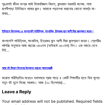
শৃঙ্খলাই জীবন মংপ্রু মার্মা হিসাববিজ্ঞান বিভাগ, বান্দরবান সরকারি কলেজ. লামা
রূপসীপাড়া ইউনিয়নে আমার জন্ম। আমাকে পড়ালেখা করানোর কোনো সামর্থ্য মা-
বাবার…
ইতিহাসে ডিসেম্বর ১৫ বাংলাদেশি সাহিত্যিক, সাংবাদিক, চিত্রকর বন্দে আলী মিয়া জন্মগ্রহণ করেন।
বাংলাদেশি সাহিত্যিক, সাংবাদিক, চিত্রকর বন্দে আলী মিয়া জন্মগ্রহণ করেন। গ্রেগরীয়
বর্ষপঞ্জি অনুসারে আজ বছরের ৩৪৯তম (অধিবর্ষে ৩৫০তম) দিন। এক নজরে দেখে
নিই…
আজ বই বিতরণ উৎসবের উদ্বোধন করবেন প্রধানমন্ত্রী
করোনা পরিস্থিতির মধ্যেও যথাসময়ে প্রায় সাড়ে ৪ কোটি শিক্ষার্থীর হাতে বিনা মূল্যে
নতুন বই তুলে দিচ্ছে সরকার। আজ (৩১ ডিসেম্বর)…
Leave a Reply
Your email address will not be published.
Required fields