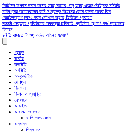
Skip
ডিজিটাল অপরাধ দমনে কঠোর হচ্ছে সরকার, চালু হচ্ছে এআই-ভিত্তিক মনিটরিং
to
ফরিদপুরের আলফাডাঙ্গায় জমি সংক্রান্ত বিরোধের জেরে হামলা আহত তিন
content
হোয়াটসঅ্যাপ ট্র্যাপ: নতুন কৌশলে বাড়ছে ডিজিটাল প্রতারণা
সমমর্মী নেতৃত্বই প্রতিষ্ঠানের সাফল্যের চাবিকাঠি :প্রতিষ্ঠান প্রধান/ বস/ ম্যানেজার
হিসেবে
দুর্নীতি থামাতে কি শুধু কঠোর আইনই যথেষ্ট?
প্রচ্ছদ
জাতীয়
রাজনীতি
অর্থনীতি
আন্তর্জাতিক
খেলাধুলা
বিনোদন
বিজ্ঞান ও প্রযুক্তি
দেশজুড়ে
আর্কাইভ
আর এম জি জোন
ই পি জেড জোন
অন্যান্য
ভিন্ন ধরণ