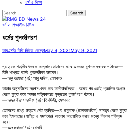
ধর্ম ও শিক্ষা
Search
for:
ধর্ম ও শিক্ষা
লীড নিউজ
ধর্মের পুনর্জাগরণ
আরএমজি বিডি নিউজ ডেস্ক
May 9, 2021
May 9, 2021
প্রত্যেক শতাব্দীর শুরুতে আল্লাহ তোমাদের মাঝে একজন যুগ-সংস্কারক পাঠাবেন—
যিনি শাশ্বত ধর্মের পুনরুজ্জীবন ঘটাবেন।
—আবু হুরায়রা (রা);
আবু দাউদ, মেশকাত
আমার অনুসারীদের স্বল্পসংখ্যক হবে আশীর্বাদসিক্ত। আমার পর এরাই প্রচলিত জঞ্জাল
থেকে মুক্ত করে আমার সত্যিকারের সুন্নতের পুনর্জাগরণ ঘটাবে।
—আমর ইবনে আউফ (রা)
; তিরমিজী, মেশকাত
তোমাদের মধ্যে উত্তম সেই ব্যক্তি—যে মানুষকে (মনোজাগতিক) দাসত্ব থেকে মুক্ত
করে ইসলামের (শান্তি ও সমর্পণের) আলোয় আলোকিত করার জন্যে নিরলস পরিশ্রম
করে।
—আবু হুরায়রা (রা);
বোখারী