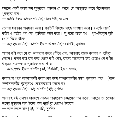
সমাজে একটি কল্যাণময় সুন্নতের প্রচলন যে করবে, সে আল্লাহর কাছে বিশেষভাবে
পুরস্কৃত হবে।
—জারির ইবনে আবদুল্লাহ (রা);
তিরমিজী, আহমদ
তোমরা সরলপথ অনুসরণ করো। প্রতিটি বিষয়ের সহজ সমাধান করো। (ধর্মের নামে)
কঠিন ও কঠোর পথ এবং প্রক্রিয়া বর্জন করো। সুখবরের বাহক হও। ঘৃণা-বিদ্বেষ সৃষ্টি
থেকে বিরত থাকো।
—আবু হুরায়রা (রা), আনাস ইবনে মালেক (রা);
বোখারী, মুসলিম
আমার বাণী শুনে যে তা অন্যদের কাছে পৌঁছে দেয়, আল্লাহ তাকে কল্যাণ ও তৃপ্তি
দেবেন। কারণ যারা তার কাছ থেকে বাণী পেল, তাদের অনেকেই তার চেয়েও সে বাণীর
উত্তম সংরক্ষক ও প্রচারক হতে পারে।
—আবদুল্লাহ ইবনে মাসউদ (রা);
তিরমিজী, ইবনে মাজাহ
কল্যাণের পথে আহ্বানকারী কল্যাণকর কাজ সম্পাদনকারীর সমান পুরস্কার পাবে। (কাজ
সম্পাদনকারীর পুরস্কারও কোনোভাবেই কমবে না)
—আবু হুরায়রা (রা), আবু মাসউদ (রা)
; মুসলিম
আল্লাহ যদি তোমার মাধ্যমে একজন মানুষকেও হেদায়েত দান করেন, তাহলে তা তোমার
জন্যে মূল্যবান লাল উটের পাল প্রাপ্তি থেকেও উত্তম।
—সহল ইবনে সাদ (রা);
বোখারী, মুসলিম