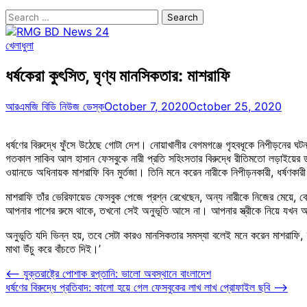
Search
for:
খেলাধুলা
ধর্ষকেরা কুৎসিত, ঘৃণ্য মানসিকতার: মাশরাফি
আরএমজি বিডি নিউজ ডেস্ক
October 7, 2020
October 25, 2020
ধর্ষণের বিরুদ্ধে ফুঁসে উঠেছে গোটা দেশ। নোয়াখালীর বেগমগঞ্জে গৃহবধূকে নিপীড়নের
গতকাল সাকিব আল হাসান ফেসবুকে নারী প্রতি সহিংসতার বিরুদ্ধে রীতিমতো লড়াইয়ের 
ওয়ানডে অধিনায়ক মাশরাফি বিন মুর্তজা। তিনি মনে করেন নারীকে নিপীড়নকারী, ধর্ষণক
মাশরাফি তাঁর ভেরিফায়েড ফেসবুক পেজে প্রশ্ন রেখেছেন, অন্য নারীকে নিজের মেয়ে,
আপনার পাশের রুমে থাকে, তখনো সেই অনুভূতি আসে না। আপনার স্ত্রীকে নিয়ে যখন আ
অনুভূতি যদি ভিন্ন হয়, তবে সেটা কারও মানসিকতার সমস্যা বলেই মনে করেন মাশরাফি,
মাথা উঁচু করে বাঁচতে দিই।’
Post
⟵
যুক্তরাষ্ট্রে পোশাক রপ্তানি: ভালো অবস্থানে বাংলাদেশ
ধর্ষণের বিরুদ্ধে প্রতিবাদ: কালো হয়ে গেল ফেসবুকের লাখ লাখ প্রোফাইল ছবি
⟶
navigation