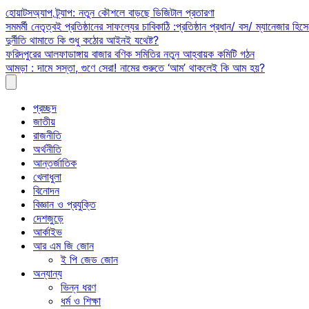
Skip
হোয়াটসঅ্যাপ ট্র্যাপ: নতুন কৌশলে বাড়ছে ডিজিটাল প্রতারণা
to
সমমর্মী নেতৃত্বই প্রতিষ্ঠানের সাফল্যের চাবিকাঠি :প্রতিষ্ঠান প্রধান/ বস/ ম্যানেজার হিসে
content
দুর্নীতি থামাতে কি শুধু কঠোর আইনই যথেষ্ট?
ফরিদপুরের আলফাডাঙ্গায় বাজার বণিক সমিতির নতুন আহ্বায়ক কমিটি গঠন
আমড়া : দামে সস্তা, গুণে সেরা! নামের শুরুতে ‘আম’ থাকলেই কি আম হয়?
প্রচ্ছদ
জাতীয়
রাজনীতি
অর্থনীতি
আন্তর্জাতিক
খেলাধুলা
বিনোদন
বিজ্ঞান ও প্রযুক্তি
দেশজুড়ে
আর্কাইভ
আর এম জি জোন
ই পি জেড জোন
অন্যান্য
ভিন্ন ধরণ
ধর্ম ও শিক্ষা