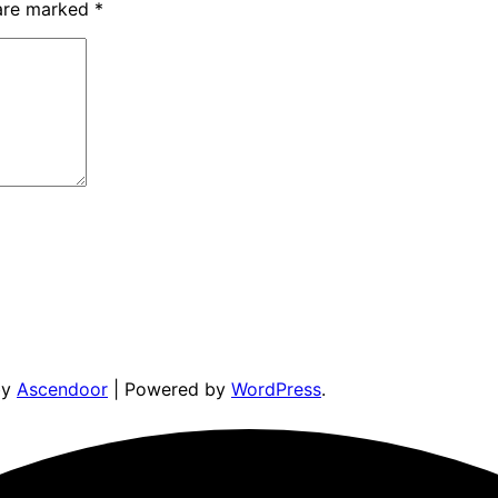
 are marked
*
by
Ascendoor
| Powered by
WordPress
.