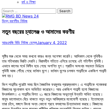
ধর্ম ও শিক্ষা
Search
for:
ভিন্ন ধরণ
লীড নিউজ
নতুন বছরের চ্যালেঞ্জ ও আমাদের করণীয়
আরএমজি বিডি নিউজ ডেস্ক
January 4, 2022
সৃষ্টির শুরু থেকে সময় কখনো কারও জন্য অপেক্ষা করেনি। আদিকাল থেকে পৃথিবীও
তার গতিধারায় বিরতি দেয়নি। বিরামহীন গতিতে এগিয়ে চলেছে এই গতিশীল পৃথিবী।
এভাবে কালের গর্ভে বিলীন হয়ে গেছে অগণিত যুগ। প্রাচীন অসংখ্য সভ্যতা ডিঙিয়ে
পৃথিবী আজ পৌঁছে গেছে বর্তমান যুগে। বর্তমান যুগের চলমান শতাব্দীকে একবিংশ শতাব্দী
বলা হয়।
বিংশ শতাব্দীর পুরোটা সময় ছিল বৈজ্ঞানিক ফরমুলার প্রারম্ভকাল। এ শতাব্দীকে গবেষকরা
বিজ্ঞানের সূচনাকাল বলে অভিহিত করেছেন। আর একবিংশ শতাব্দী হলো বিজ্ঞানের
উৎকর্ষকাল। এ শতাব্দীর বিগত ২১ বছরে বিজ্ঞানের অভূতপূর্ব উন্নতি সাধিত হয়েছে।
মানুষ ভালোভাবে বেঁচে থাকতে নতুন নতুন আবিষ্কারে মনোযোগী হয়েছে। ইতোমধ্যে
তারা চাঁদে, মঙ্গলে কিংবা অন্য কোনো গ্রহে বসবাসের চিন্তাভাবনা করছে। বিজ্ঞানের
প্রভূত উন্নতির ফলে মানুষের শারীরিক পরিশ্রম অনেকটাই বিয়োগ ঘটেছে। শহরের