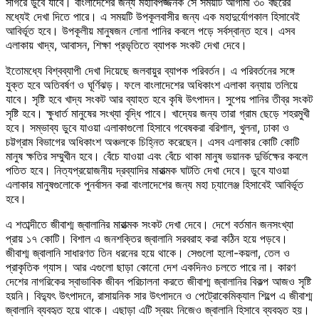
সাগরে ডুবে যাবে। বাংলাদেশের জন্য মহাবিপজ্জনক সে সময়টি আগামী ৩০ বছরের
মধ্যেই দেখা দিতে পারে। এ সময়টি উপকূলবাসীর জন্য এক মহাদুর্যোগকাল হিসাবেই
আবির্ভূত হবে। উপকূলীয় মানুষজন লোনা পানির কবলে পড়ে সর্বস্বান্ত হবে। এসব
এলাকায় খাদ্য, আবাসন, শিক্ষা প্রভৃতিতে ব্যাপক সংকট দেখা দেবে।
ইতোমধ্যে বিশ্বব্যাপী দেখা দিয়েছে জলবায়ুর ব্যাপক পরিবর্তন। এ পরিবর্তনের সঙ্গে
যুক্ত হবে অতিবর্ষণ ও ঘূর্ণিঝড়। ফলে বাংলাদেশের অধিকাংশ এলাকা বন্যায় তলিয়ে
যাবে। সৃষ্টি হবে খাদ্য সংকট আর ব্যাহত হবে কৃষি উৎপাদন। সুপেয় পানির তীব্র সংকট
সৃষ্টি হবে। ক্ষুধার্ত মানুষের সংখ্যা বৃদ্ধি পাবে। খাদ্যের জন্য তারা গ্রাম ছেড়ে শহরমুখী
হবে। সম্ভাব্য ডুবে যাওয়া এলাকাগুলো হিসাবে গবেষকরা বরিশাল, খুলনা, ঢাকা ও
চট্টগ্রাম বিভাগের অধিকাংশ অঞ্চলকে চিহ্নিত করেছেন। এসব এলাকার কোটি কোটি
মানুষ ক্ষতির সম্মুখীন হবে। বেঁচে যাওয়া এবং বেঁচে থাকা মানুষ ভয়ানক দুর্ভিক্ষের কবলে
পতিত হবে। নিত্যপ্রয়োজনীয় দ্রব্যাদির মারাত্মক ঘাটতি দেখা দেবে। ডুবে যাওয়া
এলাকার মানুষগুলোকে পুনর্বাসন করা বাংলাদেশের জন্য মহা চ্যালেঞ্জ হিসাবেই আবির্ভূত
হবে।
এ শতাব্দীতে জীবাশ্ম জ্বালানির মারাত্মক সংকট দেখা দেবে। দেশে বর্তমান জনসংখ্যা
প্রায় ১৭ কোটি। বিশাল এ জনশক্তির জ্বালানি সরবরাহ করা কঠিন হয়ে পড়বে।
জীবাশ্ম জ্বালানি সাধারণত তিন ধরনের হয়ে থাকে। সেগুলো হলো-কয়লা, তেল ও
প্রাকৃতিক গ্যাস। আর এগুলো ছাড়া কোনো দেশ একদিনও চলতে পারে না। কারণ
দেশের নাগরিকের স্বাভাবিক জীবন পরিচালনা করতে জীবাশ্ম জ্বালানির বিকল্প আজও সৃষ্টি
হয়নি। বিদ্যুৎ উৎপাদনে, রাসায়নিক সার উৎপাদনে ও পেট্রোকেমিক্যাল শিল্পে এ জীবাশ্ম
জ্বালানি ব্যবহৃত হয়ে থাকে। এছাড়া এটি স্বয়ং নিজেও জ্বালানি হিসাবে ব্যবহৃত হয়।