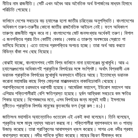
নীতির নাম রাজনীতি। সেটি এখন অবৈধ আর অনৈতিক অর্থ উপার্জনের মাধ্যম হিসাবে
পরিচিতি পেয়েছে।
বর্তমানে দেশের সবচেয়ে বড় চ্যালেঞ্জ হলো জাতীয় চরিত্রের অনুপস্থিতি। বাংলাদেশের
অধিকাংশ তরুণ-তরুণীর কোনো জাতীয় রাজনৈতিক আইডল নেই। ফলে অধিকাংশ
তারুণ্য রাজনীতি পছন্দ করে না। বাংলাদেশের মোট জনসংখ্যার অর্ধেকই তরুণ। বিশাল
এ জনশক্তির প্রায় তিন কোটিই বেকার। বেকার এ তারুণ্য অবক্ষয়ের স্রোতে গা
ভাসিয়ে দিয়েছে। এতে তাদের শ্রমশক্তির অপচয় হচ্ছে। তারা অর্থ আয় করতে
বিভিন্ন বাঁকা পথ বেছে নিয়েছে।
বোঝাই যাচ্ছে, বাংলাদেশসহ গোটা বিশ্ব বর্তমানে নানা চ্যালেঞ্জের মুখোমুখি। আর এ
চ্যালেঞ্জগুলোর অধিকাংশই প্রাকৃতিক বিপর্যয়ের সঙ্গে সংশ্লিষ্ট। অর্থাৎ বিশ্ববাসী এক
ভয়ানক প্রাকৃতিক বিপর্যয়ের মুখোমুখি অবস্থানে দাঁড়িয়ে আছে। ইতোমধ্যে ভয়ানক
করোনা মহামারির কাছে বিশ্ব মোড়লরা মারাত্মকভাবে নাকানিচোবানি খেয়েছে।
পরাশক্তিগুলো চরমভাবে ধরাশায়ী হয়েছে। আমেরিকা মহাদেশ, ইউরোপ মহাদেশ আর
এশিয়ার শক্তিশালীরাই বেশি ক্ষতিগ্রস্ত হয়েছে। দুর্বল আফ্রিকা সবচেয়ে কম ক্ষতির
শিকার হয়েছে। বিশেষজ্ঞদের মতে, এসব বিপর্যয়ের জন্য মানুষই দায়ী। ইসলামের
দৃষ্টিতেও প্রাকৃতিক বিপর্যয় মানুষের কৃতকর্মের ফল (সূরা রুম : ৪১)।
জাতিসংঘ মহাসচিব অ্যান্তোনিও গুতেরেস এই একই কথা বলেছেন। তিনি বলেছেন,
প্রকৃতির সঙ্গে মানুষ ন্যায্য আচরণ করছে না। শক্তিশালীরা ব্যাপকভাবে বন ও পাহাড়
উজাড় করেছে। তারা প্রাণিকুলের আবাসস্থল ধ্বংস করেছে। সাগর এবং নদীর প্রবাহ
বাধাগ্রস্ত করেছে। নদীর পানিকে দূষিত করেছে। মাছের বিচরণ সীমাবদ্ধ করে