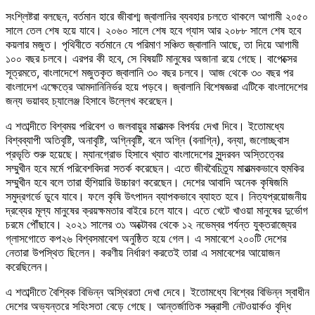
সংশ্লিষ্টরা বলছেন, বর্তমান হারে জীবাশ্ম জ্বালানির ব্যবহার চলতে থাকলে আগামী ২০৫০
সালে তেল শেষ হয়ে যাবে। ২০৬০ সালে শেষ হবে গ্যাস আর ২০৮৮ সালে শেষ হবে
কয়লার মজুত। পৃথিবীতে বর্তমানে যে পরিমাণ সঞ্চিত জ্বালানি আছে, তা দিয়ে আগামী
১০০ বছর চলবে। এরপর কী হবে, সে বিষয়টি মানুষের অজানা রয়ে গেছে। বাপেক্সের
সূত্রমতে, বাংলাদেশে মজুতকৃত জ্বালানি ৩০ বছর চলবে। আজ থেকে ৩০ বছর পর
বাংলাদেশ এক্ষেত্রে আমদানিনির্ভর হয়ে পড়বে। জ্বালানি বিশেষজ্ঞরা এটিকে বাংলাদেশের
জন্য ভয়াবহ চ্যালেঞ্জ হিসাবে উল্লেখ করেছেন।
এ শতাব্দীতে বিশ্বময় পরিবেশ ও জলবায়ুর মারাত্মক বিপর্যয় দেখা দিবে। ইতোমধ্যে
বিশ্বব্যাপী অতিবৃষ্টি, অনাবৃষ্টি, অগ্নিবৃষ্টি, বনে অগ্নি (বনাগ্নি), বন্যা, জলোচ্ছ্বাস
প্রভৃতি শুরু হয়েছে। ম্যানগ্রোভ হিসাবে খ্যাত বাংলাদেশের সুন্দরবন অস্তিত্বের
সম্মুখীন হবে মর্মে পরিবেশবিদরা সতর্ক করেছেন। এতে জীববৈচিত্র্য মারাত্মকভাবে হুমকির
সম্মুখীন হবে বলে তারা হুঁশিয়ারি উচ্চারণ করেছেন। দেশের আবাদি অনেক কৃষিজমি
সমুদ্রগর্ভে ডুবে যাবে। ফলে কৃষি উৎপাদন ব্যাপকভাবে ব্যাহত হবে। নিত্যপ্রয়োজনীয়
দ্রব্যের মূল্য মানুষের ক্রয়ক্ষমতার বাইরে চলে যাবে। এতে খেটে খাওয়া মানুষের দুর্ভোগ
চরমে পৌঁছাবে। ২০২১ সালের ৩১ অক্টোবর থেকে ১২ নভেম্বর পর্যন্ত যুক্তরাজ্যের
গ্লাসগোতে কপ২৬ বিশ্বসমাবেশ অনুষ্ঠিত হয়ে গেল। এ সমাবেশে ২০০টি দেশের
নেতারা উপস্থিত ছিলেন। করণীয় নির্ধারণ করতেই তারা এ সমাবেশের আয়োজন
করেছিলেন।
এ শতাব্দীতে বৈশ্বিক বিভিন্ন অস্থিরতা দেখা দেবে। ইতোমধ্যে বিশ্বের বিভিন্ন স্বাধীন
দেশের অভ্যন্তরে সহিংসতা বেড়ে গেছে। আন্তর্জাতিক সন্ত্রাসী নেটওয়ার্কও বৃদ্ধি