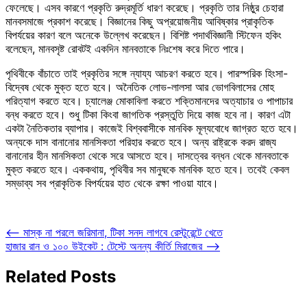
ফেলেছে। এসব কারণে প্রকৃতি রুদ্রমূর্তি ধারণ করেছে। প্রকৃতি তার নিষ্ঠুর চেহারা
মানবসমাজে প্রকাশ করেছে। বিজ্ঞানের কিছু অপ্রয়োজনীয় আবিষ্কার প্রাকৃতিক
বিপর্যয়ের কারণ বলে অনেকে উল্লেখ করেছেন। বিশিষ্ট পদার্থবিজ্ঞানী স্টিফেন হকিং
বলেছেন, মানবসৃষ্ট রোবটই একদিন মানবতাকে নিঃশেষ করে দিতে পারে।
পৃথিবীকে বাঁচাতে তাই প্রকৃতির সঙ্গে ন্যায্য আচরণ করতে হবে। পারস্পরিক হিংসা-
বিদ্বেষ থেকে মুক্ত হতে হবে। অনৈতিক লোভ-লালসা আর ভোগবিলাসের মোহ
পরিত্যাগ করতে হবে। চ্যালেঞ্জ মোকাবিলা করতে শক্তিমানদের অত্যাচার ও পাপাচার
বন্ধ করতে হবে। শুধু টিকা কিংবা জাগতিক প্রস্তুতি দিয়ে কাজ হবে না। কারণ এটা
একটা নৈতিকতার ব্যাপার। কাজেই বিশ্ববাসীকে মানবিক মূল্যবোধে জাগ্রত হতে হবে।
অন্যকে দাস বানানোর মানসিকতা পরিহার করতে হবে। অন্য রাষ্ট্রকে করদ রাজ্য
বানানোর হীন মানসিকতা থেকে সরে আসতে হবে। দাসত্বের বন্ধন থেকে মানবতাকে
মুক্ত করতে হবে। এককথায়, পৃথিবীর সব মানুষকে মানবিক হতে হবে। তবেই কেবল
সম্ভাব্য সব প্রাকৃতিক বিপর্যয়ের হাত থেকে রক্ষা পাওয়া যাবে।
Post
⟵
মাস্ক না পরলে জরিমানা, টিকা সনদ লাগবে রেস্টুরেন্টে খেতে
হাজার রান ও ১০০ উইকেট : টেস্টে অনন্য কীর্তি মিরাজের
⟶
navigation
Related Posts