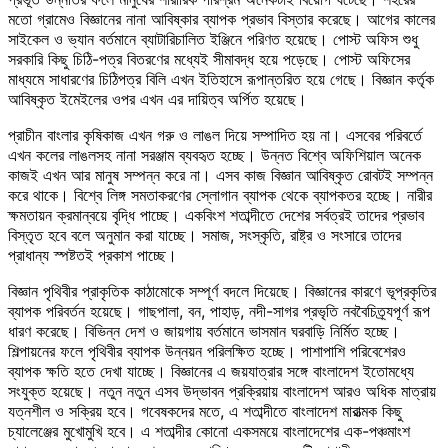
মতো গ্রামেও বিজ্ঞানের নানা আবিষ্কার ব্যাপক প্রভাব বিস্তার করেছে। আগের কালের
সাইকেল ও ভ্যান বর্তমানে ব্যাটারিচালিত ইঞ্জিনে পরিণত হয়েছে। পোস্ট অফিস শুধু
সরকারি কিছু চিঠি-পত্র বিতরণের মধ্যেই সীমাবদ্ধ হয়ে পড়েছে। পোস্ট অফিসের
মাধ্যমে সাধারণের চিঠিপত্র বিলি এখন ইতিহাসে রূপান্তরিত হয়ে গেছে। বিজ্ঞান কর্তৃক
আবিষ্কৃত ইমেইলের ওপর এখন এর দায়িত্ব অর্পিত হয়েছে।
প্রাচীন বাংলার কৃষিকাজ এখন গরু ও লাঙল দিয়ে সম্পাদিত হয় না। এসবের পরিবর্তে
এখন কলের লাঙলসহ নানা সরঞ্জাম ব্যবহৃত হচ্ছে। উন্নত বিশ্বে অফিশিয়াল অনেক
কাজই এখন আর মানুষ সম্পন্ন করে না। এসব কাজ বিজ্ঞান আবিষ্কৃত রোবটই সম্পন্ন
করে থাকে। বিশ্বে লিঙ্গ সমতাকরণের স্লোগান ব্যাপক থেকে ব্যাপকতর হচ্ছে। নারীর
ক্ষমতায়ন ক্রমান্বয়ে বৃদ্ধি পাচ্ছে। একবিংশ শতাব্দীতে দেশের সর্বত্রই তাদের প্রভাব
বিস্তৃত হবে বলে অনুমান করা যাচ্ছে। সমাজ, সংস্কৃতি, রাষ্ট্র ও সংসারে তাদের
প্রাধান্য স্পষ্টতই প্রকাশ পাচ্ছে।
বিজ্ঞান পৃথিবীর প্রাকৃতিক কাঠামোকে সম্পূর্ণ বদলে দিয়েছে। বিজ্ঞানের কারণে ভূপ্রকৃতির
ব্যাপক পরিবর্তন হয়েছে। গাছপালা, বন, পাহাড়, নদী-সাগর প্রভৃতি নববৈচিত্র্যপূর্ণ রূপ
ধারণ করেছে। বিভিন্ন দেশ ও জায়গায় বর্তমানে ভাসমান ঘরবাড়ি নির্মিত হচ্ছে।
শিল্পায়নের ফলে পৃথিবীর ব্যাপক উন্নয়ন পরিলক্ষিত হচ্ছে। পাশাপাশি পরিবেশেরও
ব্যাপক ক্ষতি হতে দেখা যাচ্ছে। বিজ্ঞানের এ জয়যাত্রার সঙ্গে বাংলাদেশ ইতোমধ্যে
সংযুক্ত হয়েছে। নতুন নতুন এসব উদ্ভাবন প্রক্রিয়ায় বাংলাদেশ আরও অধিক মাত্রায়
যত্নশীল ও সক্রিয় হবে। গবেষকদের মতে, এ শতাব্দীতে বাংলাদেশ মারাত্মক কিছু
চ্যালেঞ্জের মুখোমুখি হবে। এ শতাব্দীর কোনো একসময়ে বাংলাদেশের এক-পঞ্চমাংশ