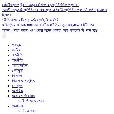
Skip
হোয়াটসঅ্যাপ ট্র্যাপ: নতুন কৌশলে বাড়ছে ডিজিটাল প্রতারণা
to
সমমর্মী নেতৃত্বই প্রতিষ্ঠানের সাফল্যের চাবিকাঠি :প্রতিষ্ঠান প্রধান/ বস/ ম্যানেজার
content
হিসেবে
দুর্নীতি থামাতে কি শুধু কঠোর আইনই যথেষ্ট?
ফরিদপুরের আলফাডাঙ্গায় বাজার বণিক সমিতির নতুন আহ্বায়ক কমিটি গঠন
আমড়া : দামে সস্তা, গুণে সেরা! নামের শুরুতে ‘আম’ থাকলেই কি আম হয়?
প্রচ্ছদ
জাতীয়
রাজনীতি
অর্থনীতি
আন্তর্জাতিক
খেলাধুলা
বিনোদন
বিজ্ঞান ও প্রযুক্তি
দেশজুড়ে
আর্কাইভ
আর এম জি জোন
ই পি জেড জোন
অন্যান্য
ভিন্ন ধরণ