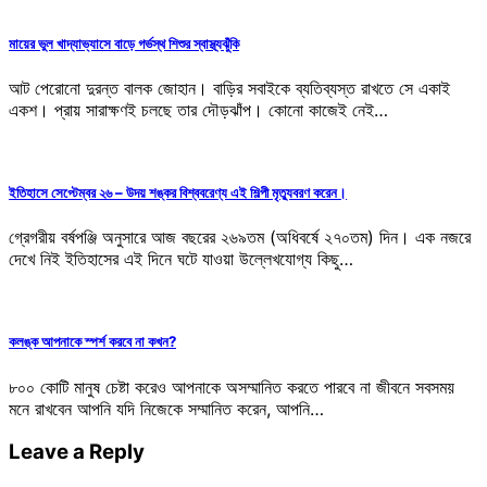
মায়ের ভুল খাদ্যাভ্যাসে বাড়ে গর্ভস্থ শিশুর স্বাস্থ্যঝুঁকি
আট পেরোনো দুরন্ত বালক জোহান। বাড়ির সবাইকে ব্যতিব্যস্ত রাখতে সে একাই
একশ। প্রায় সারাক্ষণই চলছে তার দৌড়ঝাঁপ। কোনো কাজেই নেই…
ইতিহাসে সেপ্টেম্বর ২৬ – উদয় শঙ্কর বিশ্ববরেণ্য এই শিল্পী মৃত্যুবরণ করেন।
গ্রেগরীয় বর্ষপঞ্জি অনুসারে আজ বছরের ২৬৯তম (অধিবর্ষে ২৭০তম) দিন। এক নজরে
দেখে নিই ইতিহাসের এই দিনে ঘটে যাওয়া উল্লেখযোগ্য কিছু…
কলঙ্ক আপনাকে স্পর্শ করবে না কখন?
৮০০ কোটি মানুষ চেষ্টা করেও আপনাকে অসম্মানিত করতে পারবে না জীবনে সবসময়
মনে রাখবেন আপনি যদি নিজেকে সম্মানিত করেন, আপনি…
Leave a Reply