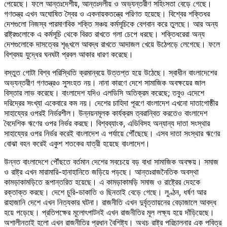
পেয়েছে। ফলে আন্তঃদেশীয়, আন্তঃদলীয় ও অভ্যন্তরীণ সহিংসতা বেড়ে গেছে।
গণতন্ত্র এখন অঘোষিত স্বৈর ও একনায়কতন্ত্রে পরিণত হয়েছে। বিশ্বের শক্তিধর
দেশগুলো নিজস্ব পারমাণবিক শক্তি সঞ্চয় কর্মসূচিকে বেগবান করে তুলছে। আর অন্য
রাষ্ট্রগুলোকে এ কর্মসূচি থেকে বিরত রাখতে গলা চেপে ধরছে। শক্তিধরেরা অন্য
দেশগুলোকে দাসত্বের শৃঙ্খলে আবদ্ধ রাখতে আদাজল খেয়ে উঠেপড়ে লেগেছে। ফলে
বিশ্বময় যুদ্ধের ঘনঘটা প্রবল আকার ধারণ করেছে।
বস্তুত গোটা বিশ্ব পরিস্থিতি ক্রমান্বয়ে উত্তপ্ত হয়ে উঠেছে। স্বাধীন বাংলাদেশের
অভ্যন্তরীণ গণতন্ত্রও সুসংহত নয়। নানা কারণে দেশে সামাজিক অবক্ষয়ের জাল
বিস্তার লাভ করেছে। বাংলাদেশ যদিও এলডিসি অতিক্রম করেছে; তবুও এদেশে
দরিদ্রের সংখ্যা একেবারে কম নয়। দেশের চাহিদা পূরণে বাংলাদেশ এখনো দাতাগোষ্ঠীর
সাহায্যের ওপরই নির্ভরশীল। উন্নয়নমূলক কার্যক্রম ত্বরান্বিত করতেও বাংলাদেশ
বৈদেশিক ঋণের ওপর নির্ভর করছে। বিশ্বব্যাংক, এডিবিসহ অন্যান্য দাতা সংস্থার
সাহায্যের ওপর নির্ভর করেই বাংলাদেশ এ পর্যায়ে পৌঁছেছে। এসব দাতা সংস্থার ঋণের
বোঝা বহন করেই একুশ শতকের যাত্রী হয়েছে বাংলাদেশ।
উন্নত বাংলাদেশে পৌঁছতে বর্তমান দেশের সবচেয়ে বড় বাধা সামাজিক অবক্ষয়। সমাজ
ও রাষ্ট্র এখন মারামারি-হানাহানিতে জড়িয়ে পড়ছে। আন্তঃরাজনৈতিক অবস্থা
কামড়াকামড়িতে রূপান্তরিত হয়েছে। এ কামড়াকামড়ি সমাজ ও রাষ্ট্রের দেহকে
রক্তাক্ত করছে। দেশে চুরি-ডাকাতি ও ছিনতাই বেড়ে গেছে। লুণ্ঠন, ধর্ষণ আর
রাহাজানি দেশে এখন নিত্যকার ঘটনা। রাজনীতি এখন দুর্বৃত্তায়নের বেড়াজালে আবদ্ধ
হয়ে পড়েছে। প্রতিপক্ষের মূলোৎপাটনই এখন রাজনীতির মূল লক্ষ্য হয়ে দাঁড়িয়েছে।
অশালীনতাই হলো এখন রাজনীতির প্রধান বৈশিষ্ট্য। অথচ রাষ্ট্র পরিচালনার এক পবিত্র