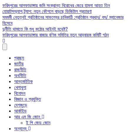
Skip
ফরিদপুরের আলফাডাঙ্গায় জমি সংক্রান্ত বিরোধের জেরে হামলা আহত তিন
to
হোয়াটসঅ্যাপ ট্র্যাপ: নতুন কৌশলে বাড়ছে ডিজিটাল প্রতারণা
content
সমমর্মী নেতৃত্বই প্রতিষ্ঠানের সাফল্যের চাবিকাঠি :প্রতিষ্ঠান প্রধান/ বস/ ম্যানেজার
হিসেবে
দুর্নীতি থামাতে কি শুধু কঠোর আইনই যথেষ্ট?
ফরিদপুরের আলফাডাঙ্গায় বাজার বণিক সমিতির নতুন আহ্বায়ক কমিটি গঠন
প্রচ্ছদ
জাতীয়
রাজনীতি
অর্থনীতি
আন্তর্জাতিক
খেলাধুলা
বিনোদন
বিজ্ঞান ও প্রযুক্তি
দেশজুড়ে
আর্কাইভ
আর এম জি জোন
ই পি জেড জোন
অন্যান্য