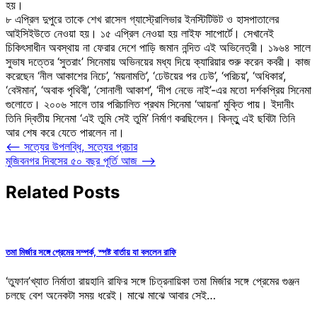
হয়।
৮ এপ্রিল দুপুরে তাকে শেখ রাসেল গ্যাস্ট্রোলিভার ইনস্টিটিউট ও হাসপাতালের
আইসিইউতে নেওয়া হয়। ১৫ এপ্রিল নেওয়া হয় লাইফ সাপোর্টে। সেখানেই
চিকিৎসাধীন অবস্থায় না ফেরার দেশে পাড়ি জমান নন্দিত এই অভিনেত্রী। ১৯৬৪ সালে
সুভাষ দত্তের ‘সুতরাং’ সিনেমায় অভিনয়ের মধ্য দিয়ে ক্যারিয়ার শুরু করেন কবরী। কাজ
করেছেন ‘নীল আকাশের নিচে’, ‘ময়নামতি’, ‘ঢেউয়ের পর ঢেউ’, ‘পরিচয়’, ‘অধিকার’,
‘বেঈমান’, ‘অবাক পৃথিবী’, ‘সোনালী আকাশ’, ‘দীপ নেভে নাই’-এর মতো দর্শকপ্রিয় সিনেমা
গুলোতে। ২০০৬ সালে তার পরিচালিত প্রথম সিনেমা ‘আয়না’ মুক্তি পায়। ইদানীং
তিনি দ্বিতীয় সিনেমা ‘এই তুমি সেই তুমি’ নির্মাণ করছিলেন। কিন্তুু এই ছবিটা তিনি
আর শেষ করে যেতে পারলেন না।
Post
⟵
সত্যের উপলব্ধি, সত্যের প্রচার
মুজিবনগর দিবসের ৫০ বছর পূর্তি আজ
⟶
navigation
Related Posts
তমা মির্জার সঙ্গে প্রেমের সম্পর্ক, স্পষ্ট বার্তায় যা বললেন রাফি
‘তুফান’খ্যাত নির্মাতা রায়হানি রাফির সঙ্গে চিত্রনায়িকা তমা মির্জার সঙ্গে প্রেমের গুঞ্জন
চলছে বেশ অনেকটা সময় ধরেই। মাঝে মাঝে আবার সেই…