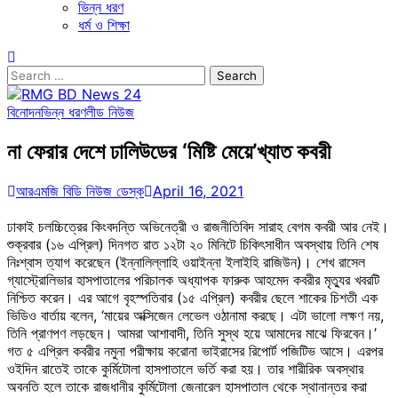
ভিন্ন ধরণ
ধর্ম ও শিক্ষা
Search
for:
বিনোদন
ভিন্ন ধরণ
লীড নিউজ
না ফেরার দেশে ঢালিউডের ‘মিষ্টি মেয়ে’খ্যাত কবরী
আরএমজি বিডি নিউজ ডেস্ক
April 16, 2021
ঢাকাই চলচ্চিত্রের কিংবদন্তি অভিনেত্রী ও রাজনীতিবিদ সারাহ বেগম কবরী আর নেই।
শুক্রবার (১৬ এপ্রিল) দিনগত রাত ১২টা ২০ মিনিটে চিকিৎসাধীন অবস্থায় তিনি শেষ
নিঃশ্বাস ত্যাগ করেছেন (ইন্নালিল্লাহি ওয়াইন্না ইলাইহি রাজিউন)। শেখ রাসেল
গ্যাস্ট্রোলিভার হাসপাতালের পরিচালক অধ্যাপক ফারুক আহমেদ কবরীর মৃত্যুর খবরটি
নিশ্চিত করেন। এর আগে বৃহস্পতিবার (১৫ এপ্রিল) কবরীর ছেলে শাকের চিশতী এক
ভিডিও বার্তায় বলেন, ‘মায়ের অক্সিজেন লেভেল ওঠানামা করছে। এটা ভালো লক্ষণ নয়,
তিনি প্রাণপণ লড়ছেন। আমরা আশাবাদী, তিনি সুস্থ হয়ে আমাদের মাঝে ফিরবেন।’
গত ৫ এপ্রিল কবরীর নমুনা পরীক্ষায় করোনা ভাইরাসের রিপোর্ট পজিটিভ আসে। এরপর
ওইদিন রাতেই তাকে কুর্মিটোলা হাসপাতালে ভর্তি করা হয়। তার শারীরিক অবস্থার
অবনতি হলে তাকে রাজধানীর কুর্মিটোলা জেনারেল হাসপাতাল থেকে স্থানান্তর করা