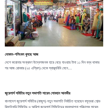
দোকান-শপিংমল খুলছে আজ
দেশে করোনার সংক্রমণ উদ্বেগজনক হারে বেড়ে যাওয়ায় টানা ১১ দিন বন্ধ থাকার
পর আজ রোববার (২৫ এপ্রিল) থেকে স্বাস্থ্যবিধি মেনে…
জুয়েলার্স সমিতির নতুন সভাপতি সায়েম সোবহান আনভীর
বাংলাদেশ জুয়েলার্স সমিতির (বাজুস) নতুন সভাপতি নির্বাচিত হয়েছেন বসুন্ধরা গোল্ড
রিফাইনারি লিমিটেড ও আরিশা জুয়েলার্স লিমিটেডের ব্যবস্থাপনা পরিচালক সায়েম