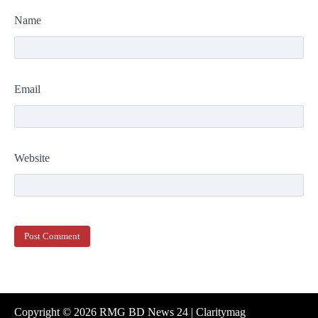
Name
Email
Website
Copyright © 2026
RMG BD News 24
| Claritymag