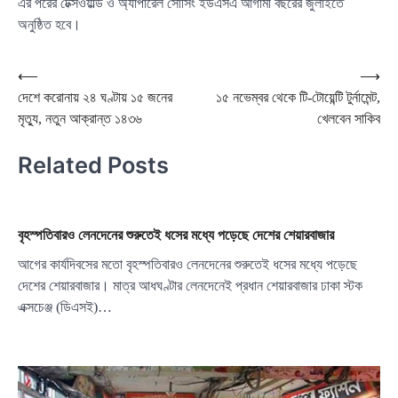
এর পরের টেক্সওয়ার্ল্ড ও অ্যাপারেল সোর্সিং ইউএসএ আগামী বছরের জুলাইতে
অনুষ্ঠিত হবে।
Post
⟵
⟶
দেশে করোনায় ২৪ ঘণ্টায় ১৫ জনের
১৫ নভেম্বর থেকে টি-টোয়েন্টি টুর্নামেন্ট,
navigation
মৃত্যু, নতুন আক্রান্ত ১৪৩৬
খেলবেন সাকিব
Related Posts
বৃহস্পতিবারও লেনদেনের শুরুতেই ধসের মধ্যে পড়েছে দেশের শেয়ারবাজার
আগের কার্যদিবসের মতো বৃহস্পতিবারও লেনদেনের শুরুতেই ধসের মধ্যে পড়েছে
দেশের শেয়ারবাজার। মাত্র আধঘণ্টার লেনদেনেই প্রধান শেয়ারবাজার ঢাকা স্টক
এক্সচেঞ্জ (ডিএসই)…