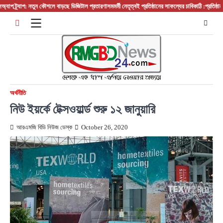
Skip
 ট্র্যাপ: নতুন কৌশলে বাড়ছে ডিজিটাল প্রতারণা
সমমর্মী নেতৃত্বই প্রতিষ্ঠানের সাফল্যের চাবিকাঠি :প্রতিষ্ঠান প্
to
content
অর্থনীতি
নিউ ইয়র্কে টেক্সওয়ার্ল্ড শুরু ১২ জানুয়ারি
আরএমজি বিডি নিউজ ডেস্ক
October 26, 2020