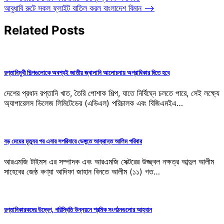
আবুধাবি রুটে সকল ফ্লাইট বাতিল করল বাংলাদেশ বিমান
⟶
navigation
Related Posts
রপ্তানিমুখী শিল্পগুলোকে অবশ্যই জাতীয় জ্বালানি আলোচনায় অগ্রাধিকার দিতে হবে
দেশের প্রধান রপ্তানি খাত, তৈরি পোশাক শিল্প, যাতে নির্বিঘ্নে চলতে পারে, সেই লক্ষ্যে
অ্যাপারেলস ভিলেজ লিমিটেডের (এভিএল) পরিচালক এবং বিজিএমইএ…
বড় মেয়ের মৃত্যুর পর এবার সপরিবারে ডেঙ্গুতে আক্রান্ত আলিম পরিবার
আরএমজি টাইমস এর সম্পাদক এবং আরএমজি সেক্টরের উজ্জ্বল নক্ষত্র আব্দুল আলীম
সাহেবের জেষ্ঠ কণ্যা আদিফা জাহান বিনতে আলীম (১১) গত…
রপ্তানিকারকদের উদ্বেগ, পরিস্থিতি উন্নয়নে শ্রমিক সংগঠনগুলোর আহ্বান