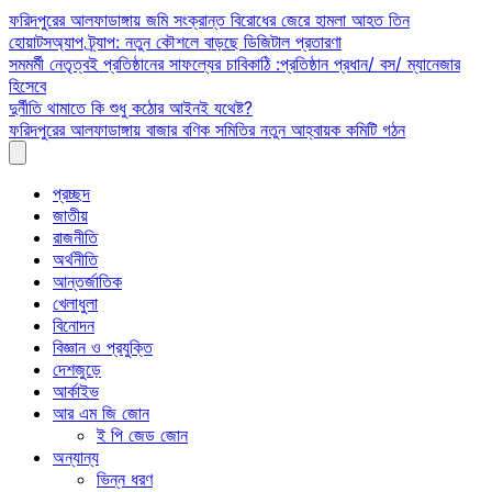
Skip
ফরিদপুরের আলফাডাঙ্গায় জমি সংক্রান্ত বিরোধের জেরে হামলা আহত তিন
to
হোয়াটসঅ্যাপ ট্র্যাপ: নতুন কৌশলে বাড়ছে ডিজিটাল প্রতারণা
content
সমমর্মী নেতৃত্বই প্রতিষ্ঠানের সাফল্যের চাবিকাঠি :প্রতিষ্ঠান প্রধান/ বস/ ম্যানেজার
হিসেবে
দুর্নীতি থামাতে কি শুধু কঠোর আইনই যথেষ্ট?
ফরিদপুরের আলফাডাঙ্গায় বাজার বণিক সমিতির নতুন আহ্বায়ক কমিটি গঠন
প্রচ্ছদ
জাতীয়
রাজনীতি
অর্থনীতি
আন্তর্জাতিক
খেলাধুলা
বিনোদন
বিজ্ঞান ও প্রযুক্তি
দেশজুড়ে
আর্কাইভ
আর এম জি জোন
ই পি জেড জোন
অন্যান্য
ভিন্ন ধরণ