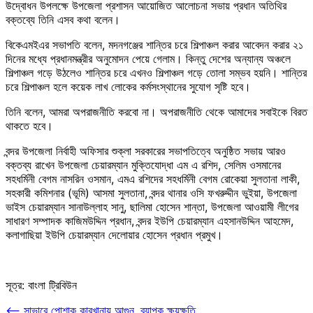
উদ্বোধন উপলক্ষে উপজেলা প্রশাসন আয়োজিত আলোচনা সভায় প্রধান অতিথির
বক্তব্যে তিনি এসব কথা বলেন।
বিকেএমইএর সভাপতি বলেন, মদনগঞ্জের শান্তির চরে শিল্পাঞ্চল করার আবেদন করার ২১
দিনের মধ্যে প্রধানমন্ত্রীর অনুমোদন পেয়ে গেলাম। কিন্তু দেশের অন্যান্য অঞ্চলে
শিল্পাঞ্চল গড়ে উঠলেও শান্তির চরে এখনও শিল্পাঞ্চল গড়ে তোলা সম্ভব হয়নি। শান্তির
চরে শিল্পাঞ্চল হলে কয়েক লাখ লোকের কর্মসংস্থানের সুযোগ সৃষ্টি হবে।
তিনি বলেন, আমরা অপরাজনীতি করবো না। অপরাজনীতি থেকে আমাদের সবাইকে বিরত
থাকতে হবে।
বন্দর উপজেলা নির্বাহী অফিসার শুক্লা সরকারের সভাপতিত্বে অনুষ্ঠিত সভায় আরও
বক্তব্য রাখেন উপজেলা চেয়ারম্যান মুক্তিযোদ্ধা এম এ রশিদ, সেলিম ওসমানের
সহধর্মিনী বেগম নাসরিন ওসমান, এমএ রশিদের সহধর্মিনী বেগম রোকেয়া সুলতানা লাকী,
সহকারী কমিশনার (ভূমি) আসমা সুলতানা, বন্দর থানার ওসি ফখরুদ্দীন ভুইয়া, উপজেলা
ভাইস চেয়ারম্যান সানাউল্লাহ সানু, ছালিমা হোসেন শান্তা, উপজেলা আওয়ামী লীগের
সাধারণ সম্পাদক কাজিমউদ্দিন প্রধান, বন্দর ইউপি চেয়ারম্যান এহসানউদ্দিন আহমেদ,
কলাগাছিয়া ইউপি চেয়ারম্যান দেলোয়ার হোসেন প্রধান প্রমুখ।
সূত্র: বাংলা ট্রিবিউন
Post
⟵
সাভারে পোশাক কারখানায় আগুন, ব্যাপক ক্ষয়ক্ষতি