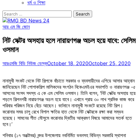
ধর্ম ও শিক্ষা
Search
for:
আর এম জি জোন
নিট সেক্টর অসহায় হলে নারায়ণগঞ্জ অচল হয়ে যাবে: সেলিম
ওসমান
আরএমজি বিডি নিউজ ডেস্ক
October 18, 2020
October 25, 2020
নানামুখী সংকট থেকে নিট শিল্পকে বাঁচাতে সরকার ও ব্যবসায়ীদের এগিয়ে আসার আহ্বান
জানিয়েছেন নিট পোশাকশিল্প মালিকদের সংগঠন বিকেএমইএর সভাপতি ও নারায়ণগঞ্জ -৫
আসনের সংসদ সদস্য এ কে এম সেলিম ওসমান। তিনি বলেন, ‘নিট সেক্টর অসহায় হয়ে
পড়লে শিল্পনগরী নারায়ণগঞ্জ অচল হয়ে যাবে। এখানে প্রায় ৩০ লাখ শ্রমিক কাজ করে
পরিবার পরিজন নিয়ে বেঁচে আছেন। বর্তমানে নানামুখী সংকটে রয়েছে নিট শিল্প।
করোনার সময় চালু রেখে বিশাল ক্ষতির হাত থেকে নিট সেক্টরকে রক্ষা করা সম্ভব
হয়েছে। সামনের শীত মৌসুমে করোনার দ্বিতীয় আক্রমণ বিষয়ে আমাদের সতর্ক হতে
হবে।’
শনিবার (১৭ অক্টোবর) বন্দর উপজেলায় নবনির্মিত ভবনসহ বিভিন্ন সরকারি স্থাপনা