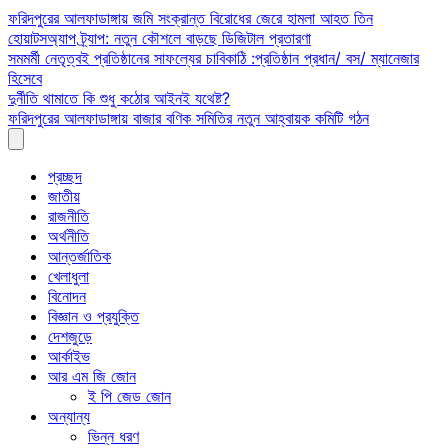
Skip
ফরিদপুরের আলফাডাঙ্গায় জমি সংক্রান্ত বিরোধের জেরে হামলা আহত তিন
to
হোয়াটসঅ্যাপ ট্র্যাপ: নতুন কৌশলে বাড়ছে ডিজিটাল প্রতারণা
content
সমমর্মী নেতৃত্বই প্রতিষ্ঠানের সাফল্যের চাবিকাঠি :প্রতিষ্ঠান প্রধান/ বস/ ম্যানেজার
হিসেবে
দুর্নীতি থামাতে কি শুধু কঠোর আইনই যথেষ্ট?
ফরিদপুরের আলফাডাঙ্গায় বাজার বণিক সমিতির নতুন আহ্বায়ক কমিটি গঠন
প্রচ্ছদ
জাতীয়
রাজনীতি
অর্থনীতি
আন্তর্জাতিক
খেলাধুলা
বিনোদন
বিজ্ঞান ও প্রযুক্তি
দেশজুড়ে
আর্কাইভ
আর এম জি জোন
ই পি জেড জোন
অন্যান্য
ভিন্ন ধরণ