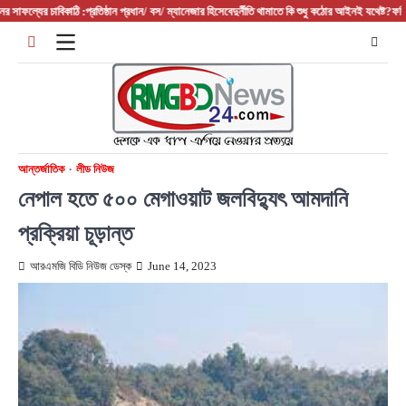
Skip
ফল্যের চাবিকাঠি :প্রতিষ্ঠান প্রধান/ বস/ ম্যানেজার হিসেবে
দুর্নীতি থামাতে কি শুধু কঠোর আইনই যথেষ্ট?
ফরিদপুরের
to
content
আন্তর্জাতিক
লীড নিউজ
নেপাল হতে ৫০০ মেগাওয়াট জলবিদ্যুৎ আমদানি
প্রক্রিয়া চূড়ান্ত
আরএমজি বিডি নিউজ ডেস্ক
June 14, 2023