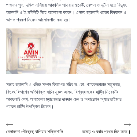
পাওয়ার পুল, দক্ষিণ এশিয়ায় আঞ্চলিক পাওয়ার মার্কেট, নেপাল ও ভুটান হতে বিদ্যুৎ
আমদানি ও ই-মবিলিটি নিয়ে আলোচনা করেন। এসময় জ্বালানি খাতের বিদ্যমান ও
আগত প্রকল্প নিয়েও আলোকপাত করা হয়।
সভায় জ্বালানি ও খনিজ সম্পদ বিভাগের সচিব ড. মো. খায়েরুজ্জামান মজুমদার,
বিদ্যুৎ বিভাগের অতিরিক্ত সচিব নূরুল আলম, বিশ্বব্যাংকের কান্ট্রি ডিরেকটর
আবদুলাই শেখ, অপারেশন ম্যানেজার দানদান চেন ও অপারেশন অ্যাডভাইজার
গায়েল মার্টিন উপস্থিত ছিলেন।
Post
⟵
⟶
বেলারুশে পৌঁছেছে রাশিয়ার শক্তিশালি
আষাঢ় ও বর্ষার প্রথম দিন আজ।
navigation