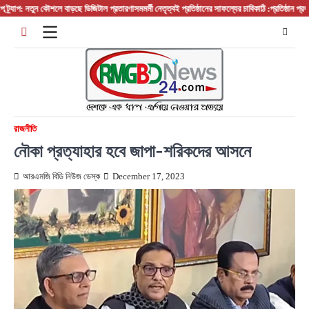
Skip
যাপ: নতুন কৌশলে বাড়ছে ডিজিটাল প্রতারণা
সমমর্মী নেতৃত্বই প্রতিষ্ঠানের সাফল্যের চাবিকাঠি :প্রতিষ্ঠান প্রধান/ 
to
content
রাজনীতি
নৌকা প্রত্যাহার হবে জাপা-শরিকদের আসনে
আরএমজি বিডি নিউজ ডেস্ক
December 17, 2023