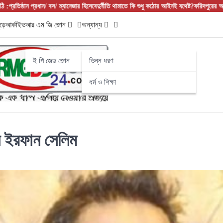
রধান/ বস/ ম্যানেজার হিসেবে
দুর্নীতি থামাতে কি শুধু কঠোর আইনই যথেষ্ট?
ফরিদপুরের আলফাডাঙ্গায় বাজা
ড়ে
আর্কাইভ
আর এম জি জোন
অন্যান্য
ই পি জেড জোন
ভিন্ন ধরণ
ধর্ম ও শিক্ষা
েন ইরফান সেলিম