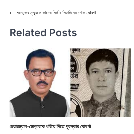
Post
⟵
মওদুদের মৃত্যুতে কাদের মির্জার তিনদিনের শোক ঘোষণা
navigation
Related Posts
চেয়ারম্যান-মেম্বারকে ধরিয়ে দিতে পুরস্কার ঘোষণা