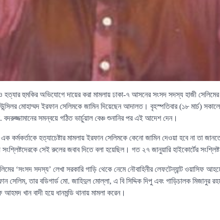
 হত্যার হুমকির অভিযোগে দায়ের করা মামলায় ঢাকা-৭ আসনের সংসদ সদস্য হাজী সেলিমের ছ
ন্সিলর মোহাম্মদ ইরফান সেলিমকে জামিন দিয়েছেন আদালত। বৃহস্পতিবার (১৮ মার্চ) সকালে হ
বদরুজ্জামানের সমন্বয়ে গঠিত ভার্চুয়াল বেঞ্চ শুনানির পর এই আদেশ দেন।
এক কর্মকর্তাকে হত্যাচেষ্টার মামলায় ইরফান সেলিমকে কেনো জামিন দেওয়া হবে না তা জানত
ে সংশ্লিষ্টদেরকে সেই রুলের জবাব দিতে বলা হয়েছিল। গত ২৭ জানুয়ারি হাইকোর্টের সংশ্লিষ্
লিমের ‘সংসদ সদস্য’ লেখা সরকারি গাড়ি থেকে নেমে নৌবাহিনীর লেফটেন্যান্ট ওয়াসিফ আহ
ন সেলিম, তার বডিগার্ড মো. জাহিদুল মোল্লা, এ বি সিদ্দিক দিপু এবং গাড়িচালক মিজানুর র
আহমদ খান বাদী হয়ে ধানমন্ডি থানায় মামলা করেন।