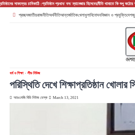
Skip
ল্যের চাবিকাঠি :প্রতিষ্ঠান প্রধান/ বস/ ম্যানেজার হিসেবে
দুর্নীতি থামাতে কি শুধু কঠোর আইনই যথেষ্ট?
ফ
to
প্রচ্ছদ
জাতীয়
রাজনীতি
অর্থনীতি
আন্তর্জাতিক
খেলাধুলা
বিনোদন
বিজ্ঞান ও প্রযুক্তি
দেশজু
content
ধর্ম ও শিক্ষা
লীড নিউজ
পরিস্থিতি দেখে শিক্ষাপ্রতিষ্ঠান খোলার সিদ্
আরএমজি বিডি নিউজ ডেস্ক
March 13, 2021