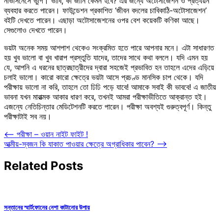
নার্ভাসনেসে ভুগি। ভাবি, কী জানি কেমন হবে? এর জন্যে অটোসাজেশন ও প্রত্যয়ন
ব্যবহার করতে পারেন। ফাউন্ডেশন প্রকাশিত ‘জীবন বদলের চাবিকাঠি-অটোসাজেশন’
বইটি দেখতে পারেন। এছাড়া অটোসাজেশনের ওপর বেশ কয়েকটি কণিকা আছে।
সেগুলোও দেখতে পারেন।
ভয়টা অনেক সময় আশপাশ থেকেও সংক্রমিত হতে পারে আপনার মনে। এটা সাধারণত
হয় খুব ভালো বা খুব খারাপ প্রস্তুতি যাদের, তাদের সাথে কথা বললে। যদি এমন হয়
যে, আপনি এ ধরনের ছাত্রছাত্রীদের দ্বারা সহজেই প্রভাবিত হন তাহলে এদের এড়িয়ে
চলাই ভালো। কারো কারো ক্ষেত্রে ভয়টা আসে প্রচণ্ড মানসিক চাপ থেকে। যদি
পরীক্ষায় ভালো না করি, তাহলে তো ঢিঢি পড়ে যাবে! আমাকে সবাই কী ভাববে! এ জাতীয়
ভাবনা যখন মারাত্মক আকার ধারণ করে, তখনই আমরা পরীক্ষাভীতিতে আক্রান্ত হই।
এজন্যে নেতিচিন্তার মেডিটেশনটি করতে পারেন। পরীক্ষা অবশ্যই গুরুত্বপূর্ণ। কিন্তু
পরীক্ষাটাই সব নয়।
Post
⟵
পরীক্ষা – ওয়ান নাইট ফাইট !
আত্মীয়-স্বজন কি যাকাত পাওয়ার ক্ষেত্রে অগ্রাধিকার পাবেন?
⟶
navigation
Related Posts
সন্তানের স্মার্টফোনের নেশা কাটানোর উপায়