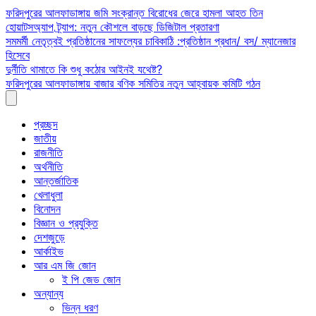
Skip
ফরিদপুরের আলফাডাঙ্গায় জমি সংক্রান্ত বিরোধের জেরে হামলা আহত তিন
to
হোয়াটসঅ্যাপ ট্র্যাপ: নতুন কৌশলে বাড়ছে ডিজিটাল প্রতারণা
content
সমমর্মী নেতৃত্বই প্রতিষ্ঠানের সাফল্যের চাবিকাঠি :প্রতিষ্ঠান প্রধান/ বস/ ম্যানেজার
হিসেবে
দুর্নীতি থামাতে কি শুধু কঠোর আইনই যথেষ্ট?
ফরিদপুরের আলফাডাঙ্গায় বাজার বণিক সমিতির নতুন আহ্বায়ক কমিটি গঠন
প্রচ্ছদ
জাতীয়
রাজনীতি
অর্থনীতি
আন্তর্জাতিক
খেলাধুলা
বিনোদন
বিজ্ঞান ও প্রযুক্তি
দেশজুড়ে
আর্কাইভ
আর এম জি জোন
ই পি জেড জোন
অন্যান্য
ভিন্ন ধরণ