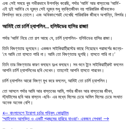
এবং সেই সময়ে খুব গভীরভাবে উপলব্ধি করেছি, পর্দার ‘আমি’ আর বাস্তবের ‘আমি’-
এই দুই আমি’র যে দ্বন্দ্ব সেই দ্বন্দ্ব শুধু ব্যক্তিজীবন নয় পারিবারিক জীবনকেও
বিপর্যস্ত করে তোলে। এবং অধিকাংশেরই দেখেছি পারিবারিক জীবনে অশান্তি, বিপর্যয়।
আমিই তো চার্লি চ্যাপলিন… হলিউডের হাসির রাজা!
পর্দার ‘আমি’ নিয়ে তো গল্প আছে যে, চার্লি চ্যাপলিন- হলিউডের হাসির রাজা।
তিনি বিষণ্ণতায় ভুগছেন। একজন সাইকিয়াট্রিস্টের কাছে গিয়েছেন পরামর্শের জন্যে-
‘যে আমি তো হাসতে পারি না। আমি তো বিষণ্ণতায় ভুগছি। হাসতে পারি না।’
তিনি তার বিষণ্ণতার কারণ বলছেন দুঃখ বলছেন। সব শুনে টুনে সাইকিয়াট্রিস্ট বললেন
আপনি চার্লি চ্যাপলিনের ছবি দেখেন। তাহলেই আপনি হাসতে পারবেন।
চার্লি চ্যাপলিন আরো বিষণ্ণ মুখ করে বললেন, আমিই তো চার্লি চ্যাপলিন।
তো আসলে পর্দার আমি আর বাস্তবের আমি, পর্দার জীবন আর বাস্তবের জীবন,
স্ট্যাটাসের ছবি আর বাস্তব -ছবি- এর মধ্যে মিলের চেয়ে অমিল মিলের চেয়ে সংঘাত
অনেক অনেক বেশি।
Post
⟵
বাংলাদেশে ইয়োগা চর্চার পথিকৃৎ কোয়ান্টাম
‘স্মার্টফোন আসক্তি ও একটি প্রজন্মের হারিয়ে যাওয়া’- একজন লেখক!
⟶
navigation