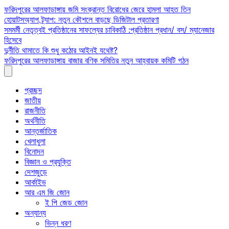
Skip
ফরিদপুরের আলফাডাঙ্গায় জমি সংক্রান্ত বিরোধের জেরে হামলা আহত তিন
to
হোয়াটসঅ্যাপ ট্র্যাপ: নতুন কৌশলে বাড়ছে ডিজিটাল প্রতারণা
content
সমমর্মী নেতৃত্বই প্রতিষ্ঠানের সাফল্যের চাবিকাঠি :প্রতিষ্ঠান প্রধান/ বস/ ম্যানেজার
হিসেবে
দুর্নীতি থামাতে কি শুধু কঠোর আইনই যথেষ্ট?
ফরিদপুরের আলফাডাঙ্গায় বাজার বণিক সমিতির নতুন আহ্বায়ক কমিটি গঠন
প্রচ্ছদ
জাতীয়
রাজনীতি
অর্থনীতি
আন্তর্জাতিক
খেলাধুলা
বিনোদন
বিজ্ঞান ও প্রযুক্তি
দেশজুড়ে
আর্কাইভ
আর এম জি জোন
ই পি জেড জোন
অন্যান্য
ভিন্ন ধরণ