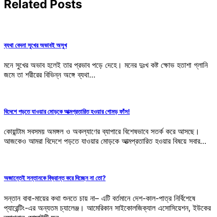
Related Posts
ব্যথা বেদনা সুখের অভাবই অসুখ
মনে সুখের অভাব হলেই তার প্রভাব পড়ে দেহে। মনের দুঃখ কষ্ট ক্ষোভ হতাশা গ্লানি
জমে তা শরীরের বিভিন্ন অঙ্গে ব্যথা…
বিদেশে পড়তে যাওয়ার মোড়কে আত্মপ্রতারিত হওয়ার গোমড় ফাঁস!
কোয়ান্টাম সবসময় অমঙ্গল ও অকল্যাণের ব্যাপারে বিশেষভাবে সতর্ক করে আসছে।
আজকেও আমরা বিদেশে পড়তে যাওয়ার মোড়কে আত্মপ্রতারিত হওয়ার বিষয়ে সবার…
অজান্তেই সন্তানকে বিভ্রান্ত করে দিচ্ছেন না তো?
সন্তান বাবা-মায়ের কথা শুনতে চায় না– এটি বর্তমানে দেশ-কাল-পাত্র নির্বিশেষে
প্যারেন্টিং-এর অন্যতম চ্যালেঞ্জ। আমেরিকান সাইকোলজিক্যাল এসোসিয়েশন, ইউকের