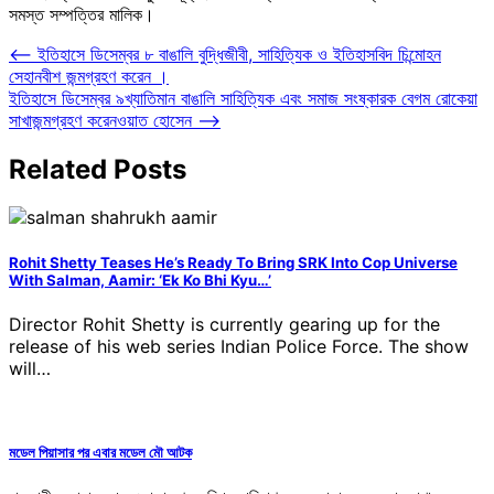
সমস্ত সম্পত্তির মালিক।
Post
⟵
ইতিহাসে ডিসেম্বর ৮ বাঙালি বুদ্ধিজীবী, সাহিত্যিক ও ইতিহাসবিদ চিন্মোহন
সেহানবীশ জন্মগ্রহণ করেন ।
navigation
ইতিহাসে ডিসেম্বর ৯খ্যাতিমান বাঙালি সাহিত্যিক এবং সমাজ সংষ্কারক বেগম রোকেয়া
সাখাজন্মগ্রহণ করেনওয়াত হোসেন
⟶
Related Posts
Rohit Shetty Teases He’s Ready To Bring SRK Into Cop Universe
With Salman, Aamir: ‘Ek Ko Bhi Kyu…’
Director Rohit Shetty is currently gearing up for the
release of his web series Indian Police Force. The show
will…
মডেল পিয়াসার পর এবার মডেল মৌ আটক