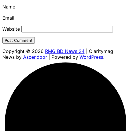
Name
Email
Website
Copyright © 2026
RMG BD News 24
| Claritymag
News by
Ascendoor
| Powered by
WordPress
.