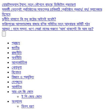
Skip
হোয়াটসঅ্যাপ ট্র্যাপ: নতুন কৌশলে বাড়ছে ডিজিটাল প্রতারণা
to
সমমর্মী নেতৃত্বই প্রতিষ্ঠানের সাফল্যের চাবিকাঠি :প্রতিষ্ঠান প্রধান/ বস/ ম্যানেজার
content
হিসেবে
দুর্নীতি থামাতে কি শুধু কঠোর আইনই যথেষ্ট?
ফরিদপুরের আলফাডাঙ্গায় বাজার বণিক সমিতির নতুন আহ্বায়ক কমিটি গঠন
আমড়া : দামে সস্তা, গুণে সেরা! নামের শুরুতে ‘আম’ থাকলেই কি আম হয়?
প্রচ্ছদ
জাতীয়
রাজনীতি
অর্থনীতি
আন্তর্জাতিক
খেলাধুলা
বিনোদন
বিজ্ঞান ও প্রযুক্তি
দেশজুড়ে
আর্কাইভ
আর এম জি জোন
ই পি জেড জোন
অন্যান্য
ভিন্ন ধরণ