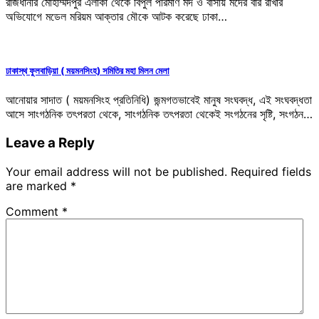
রাজধানীর মোহাম্মদপুর এলাকা থেকে বিপুল পরিমাণ মদ ও বাসায় মদের বার রাখার
অভিযোগে মডেল মরিয়ম আক্তার মৌকে আটক করেছে ঢাকা…
ঢাকাস্থ ফুলবাড়িয়া ( ময়মনসিংহ) সমিতির মহা মিলন মেলা
আনোয়ার সাদাত ( ময়মনসিংহ প্রতিনিধি) জন্মগতভাবেই মানুষ সংঘবদ্ধ, এই সংঘবদ্ধতা
আসে সাংগঠনিক তৎপরতা থেকে, সাংগঠনিক তৎপরতা থেকেই সংগঠনের সৃষ্টি, সংগঠন…
Leave a Reply
Your email address will not be published.
Required fields
are marked
*
Comment
*