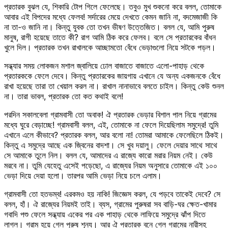
প্রতারক বুঝল যে, শিকারি টোপ গিলে ফেলেছে। তবুও মুখ শুকনো করে বলল, তোমাকে
আবার এই বিপদের মধ্যে ফেলব! সর্দারের মেয়ে দেখতে কেমন জানি না, বদমেজাজী কি
না তা-ও জানি না। কিন্তু যুবক তো তখন ভীষণ উত্তেজিত। বলল যে, আমি পুরুষ
মানুষ, রাগী হয়েছে তাতে কী? রাগ আমি ঠিক করে ফেলব। বলে সে প্রতারকের বাঁধন
খুলে দিল। প্রতারক তখন রাখালকে আচ্ছামতো বেঁধে ভেড়াগুলো নিয়ে সটকে পড়ল।
সন্ধ্যার সময় লোকজন মশাল জ্বালিয়ে ঢোল বাজাতে বাজাতে এলো-পাহাড় থেকে
প্রতারককে ফেলে দেবে। কিন্তু প্রতারকের জায়গায় এখানে যে অন্য একজনকে বেঁধে
রাখা হয়েছে তারা তা খেয়াল করল না। রাখাল নানাভাবে বলতে চাইল। কিন্তু কেউ শুনল
না। তারা ভাবল, প্রতারক তো কত কথাই বলে!
পরদিন সকালবেলা গ্রামবাসী তো অবাক! ঐ প্রতারক ভেড়ার বিশাল পাল নিয়ে গ্রামের
মধ্যে ঘুরে বেড়াচ্ছে! গ্রামবাসী বলল, এই, তোমাকে না ফেলে দিয়েছিলাম সমুদ্রে! তুমি
এখানে এলে কীভাবে? প্রতারক বলল, আর বলো না! তোমরা আমাকে ফেলেছিলে ঠিকই।
কিন্তু এ সমুদ্রে আছে এক জ্বিনের বাদশা। সে খুব দয়ালু। ফেলে দেয়ার সাথে সাথে
সে আমাকে তুলে নিল। বলল যে, আমাদের এ রাজ্যে কারো মরার নিয়ম নেই। কেউ
মরবে না। তুমি যেহেতু এসেই পড়েছো, এ রাজ্যের নিয়ম অনুসারে তোমাকে এই ১০০
ভেড়া দিয়ে দেয়া হলো। তারপর আমি ভেড়া নিয়ে চলে এলাম।
গ্রামবাসী তো হতভম্ব! এরকমও হয় নাকি! জিজ্ঞেস করল, যে পড়বে তাকেই দেবে? সে
বলল, হাঁ। ঐ রাজ্যের নিয়মই তাই। ব্যস, গ্রামের পুরুষরা সব বাড়ি-ঘর ক্ষেত-খামার
গবাদি পশু ফেলে সন্ধ্যায় একের পর এক পাহাড় থেকে লাফিয়ে সমুদ্রে ঝাঁপ দিতে
লাগল। গ্রাম হয়ে গেল পুরুষ শূন্য। আর ঐ প্রতারক বনে গেল গ্রামের নারীসহ