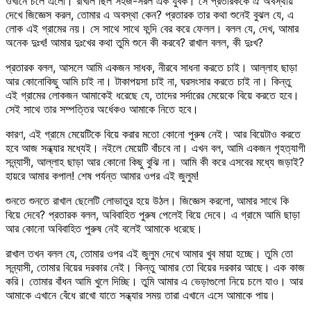
ওখানে চলে এলো। রাখাল ছিল সহজ-সরল এক যুবক। সে প্রতারককে ঐ অবস্থায়
দেখে জিজ্ঞেস করল, তোমার এ অবস্থা কেন? প্রতারক তার কথা শুনেই বুঝল যে, এ
লোক এই গ্রামের নয়। সে সাথে সাথে ফন্দি বের করে ফেলল। বলল যে, দেখ, আমার
অনেক দুঃখ! আমার দুঃখের কথা তুমি শুনে কী করবে? রাখাল বলল, কী দুঃখ?
প্রতারক বলল, আসলে আমি একজন সাধক, নীরবে সাধনা করতে চাই। আল্লাহ ছাড়া
আর কোনোকিছু আমি চাই না। টাকাপয়সা চাই না, ঘরসংসার করতে চাই না। কিন্তু
এই গ্রামের লোকজন আমাকেই ধরেছে যে, তাদের সর্দারের মেয়েকে বিয়ে করতে হবে।
সেই সাথে তার সম্পত্তির অর্ধেকও আমাকে নিতে হবে।
কারণ, এই গ্রামে মেয়েটিকে বিয়ে করার মতো কোনো পুরুষ নেই। আর বিয়েটাও করতে
হবে আজ সন্ধ্যার মধ্যেই। নইলে মেয়েটি বাঁচবে না। এখন বল, আমি একজন গৃহত্যাগী
সন্ন্যাসী, আল্লাহ ছাড়া আর কোনো কিছু বুঝি না। আমি কী করে এসবের মধ্যে জড়াই?
হায়রে আমার কপাল! শেষ পর্যন্ত আমার ওপর এই জুলুম!
শুনতে শুনতে রাখাল ছেলেটি লোভাতুর হয়ে উঠল। জিজ্ঞেস করলো, আমার সাথে কি
বিয়ে দেবে? প্রতারক বলল, অবিবাহিত পুরুষ পেলেই বিয়ে দেবে। এ গ্রামে আমি ছাড়া
আর কোনো অবিবাহিত পুরুষ নেই বলেই আমাকে ধরেছে।
রাখাল তখন বলল যে, তোমার ওপর এই জুলুম দেখে আমার খুব মায়া হচ্ছে। তুমি তো
সন্ন্যাসী, তোমার বিয়ের দরকার নেই। কিন্তু আমার তো বিয়ের দরকার আছে। এক কাজ
করি। তোমার বাঁধন আমি খুলে দিচ্ছি। তুমি আমার এ ভেড়াগুলো নিয়ে চলে যাও। আর
আমাকে এখানে বেঁধে রাখো যাতে সন্ধ্যার সময় তারা এখানে এসে আমাকে পায়।