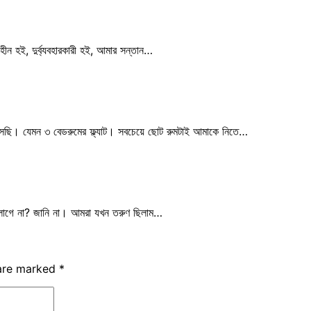
াহীন হই, দুর্ব্যবহারকারী হই, আমার সন্তান…
ছি। যেমন ৩ বেডরুমের ফ্ল্যাট। সবচেয়ে ছোট রুমটাই আমাকে নিতে…
 লাগে না? জানি না। আমরা যখন তরুণ ছিলাম…
 are marked
*