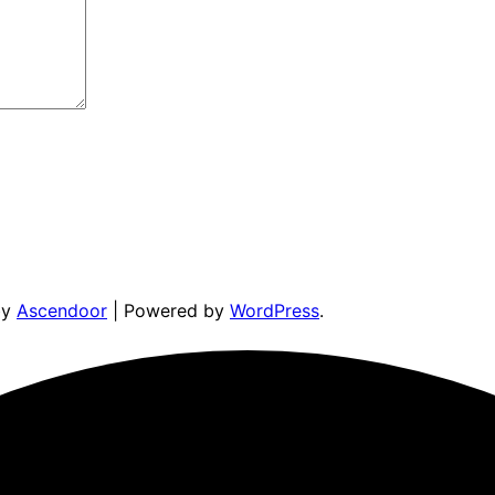
by
Ascendoor
| Powered by
WordPress
.