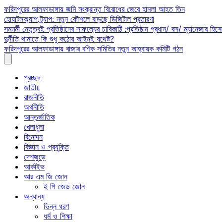
Skip
ফরিদপুরের আলফাডাঙ্গায় জমি সংক্রান্ত বিরোধের জেরে হামলা আহত তিন
to
হোয়াটসঅ্যাপ ট্র্যাপ: নতুন কৌশলে বাড়ছে ডিজিটাল প্রতারণা
content
সমমর্মী নেতৃত্বই প্রতিষ্ঠানের সাফল্যের চাবিকাঠি :প্রতিষ্ঠান প্রধান/ বস/ ম্যানেজার হিসে
দুর্নীতি থামাতে কি শুধু কঠোর আইনই যথেষ্ট?
ফরিদপুরের আলফাডাঙ্গায় বাজার বণিক সমিতির নতুন আহ্বায়ক কমিটি গঠন
প্রচ্ছদ
জাতীয়
রাজনীতি
অর্থনীতি
আন্তর্জাতিক
খেলাধুলা
বিনোদন
বিজ্ঞান ও প্রযুক্তি
দেশজুড়ে
আর্কাইভ
আর এম জি জোন
ই পি জেড জোন
অন্যান্য
ভিন্ন ধরণ
ধর্ম ও শিক্ষা