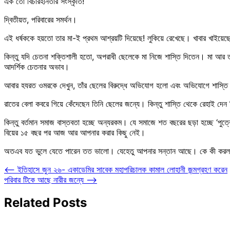
এক তো বিচারহীনতার সংস্কৃতি!
দ্বিতীয়ত, পরিবারের সমর্থন।
এই ধর্ষককে হয়তো তার মা-ই প্রথম আশ্রয়টি দিয়েছে! লুকিয়ে রেখেছে। খাবার খাইয়েছে
কিন্তু যদি চেতনা শক্তিশালী হতো, অপরাধী ছেলেকে মা নিজে শাস্তি দিতেন। মা আ
আদর্শিক চেতনার অভাব।
আবার হযরত ওমরকে দেখুন, তাঁর ছেলের বিরুদ্ধে অভিযোগ হলো এবং অভিযোগে শাস্তি 
রাতের বেলা কবরে গিয়ে কেঁদেছেন তিনি ছেলের জন্যে। কিন্তু শাস্তি থেকে রেহাই দ
কিন্তু বর্তমান সমাজ বাস্তবতা হচ্ছে অন্যরকম। যে সমাজে শত বছরের ছড়া হচ্ছে ‘পুত্
বিয়ের ১৫ বছর পর আজ আর আপনার করার কিছু নেই।
অতএব যত ভুলে যেতে পারেন তত ভালো। যেহেতু আপনার সন্তান আছে। কে কী করল না
Post
⟵
ইতিহাসে জুন ২৬- একাডেমির সাবেক মহাপরিচালক কামাল লোহানী জন্মগ্রহণ করেন
পরিবার টিকে আছে নারীর জন্যে
⟶
navigation
Related Posts