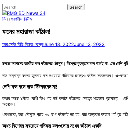
Search
for:
ভিন্ন ধরণ
লীড নিউজ
ফলের মহারাজা কাঁঠাল!
আরএমজি বিডি নিউজ ডেস্ক
June 13, 2022
June 13, 2022
চলছে আমাদের জাতীয় ফল কাঁঠালের মৌসুম। বিশ্বের বৃহত্তম ফল বলেই না, এত বেশি পুষ্
দাম অন্যান্য ফলের তুলনায় কম হওয়াতে গরিবদের জন্যেও কাঁঠাল সহজলভ্য। এ-কারণে
দেশি ফল বলে নাক সিঁটকাবেন না!
কথায় আছে ‘গেঁয়ো যোগী ভিখ পায় না!’ কথাটা কাঁঠালের ক্ষেত্রে শতভাগ প্রযোজ্য। 
অনেকে।
ধারণামতে, ভরা মৌসুমে প্রায় ৭০ ভাগ কাঁঠালই নষ্ট হয়, যার অন্যতম কারণে পর্যাপ্ত কাঁ
অথচ বিশ্বের সবচেয়ে পুষ্টিকর ফলগুলোর মধ্যে কাঁঠাল একটি