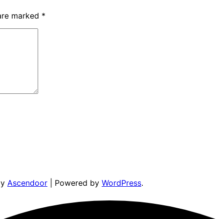
 are marked
*
by
Ascendoor
| Powered by
WordPress
.