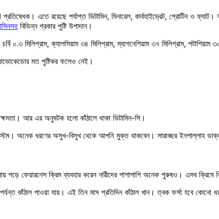
প্রতিষেধক। এতে রয়েছে পর্যাপ্ত ভিটামিন, মিনারেল, কার্বহাইড্রেট, প্রোটিন ও ফ্যাট
়াসিনসহ
বিভিন্ন প্রকার পুষ্টি উপাদান।
াম, চর্বি ০.৩ মিলিগ্রাম, ক্যালসিয়াম ৩৪ মিলিগ্রাম, ম্যাগনেশিয়াম ৩৭ মিলিগ্রাম, পটাশ
্যাভোকেডোর মত পুষ্টিকর ফলেও নেই।
োধ ক্ষমতা। আর এর অনুঘটক হলো কাঁঠালে থাকা ভিটামিন-সি।
িস্টেম। অনেক ধরণের অসুখ-বিসুখ থেকে আপনি মুক্ত থাকবেন। সারাবছর ইনশাল্লাহ ডাক্
ায় পড়ে ফেয়ারনেস ক্রিম ব্যবহার করেন নারীদের পাশাপাশি অনেক পুরুষও। এসব ক্রিমে ব্
্যন্ত কাঁঠাল পাওয়া যায়। এই তিন মাস প্রতিদিন কাঁঠাল খান। ত্বক ফর্সা হবে কোনো ধরণে