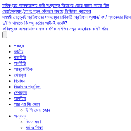
Skip
ফরিদপুরের আলফাডাঙ্গায় জমি সংক্রান্ত বিরোধের জেরে হামলা আহত তিন
to
হোয়াটসঅ্যাপ ট্র্যাপ: নতুন কৌশলে বাড়ছে ডিজিটাল প্রতারণা
content
সমমর্মী নেতৃত্বই প্রতিষ্ঠানের সাফল্যের চাবিকাঠি :প্রতিষ্ঠান প্রধান/ বস/ ম্যানেজার হিসে
দুর্নীতি থামাতে কি শুধু কঠোর আইনই যথেষ্ট?
ফরিদপুরের আলফাডাঙ্গায় বাজার বণিক সমিতির নতুন আহ্বায়ক কমিটি গঠন
প্রচ্ছদ
জাতীয়
রাজনীতি
অর্থনীতি
আন্তর্জাতিক
খেলাধুলা
বিনোদন
বিজ্ঞান ও প্রযুক্তি
দেশজুড়ে
আর্কাইভ
আর এম জি জোন
ই পি জেড জোন
অন্যান্য
ভিন্ন ধরণ
ধর্ম ও শিক্ষা