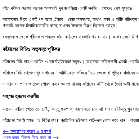
কাঁচা কাঁঠাল দেশের অনেক অঞ্চলেই খুব জনপ্রিয় একটি সবজি। খেতেও বেশ সুস্বাদু।
অনেকেরই প্রিয় একটি পদ হলো এঁচোর। ছোট অবস্থায়, অর্থাৎ কোষ ও আঁটি পরিপক্ব হয়ন
খাবারটি অনেক নিরামিষভোজীর কাছে মাংসের উত্তম বিকল্প হিসেবে গ্রাহ্য।
বসন্তকাল থেকে গ্রীষ্মকাল পর্যন্ত কাঁচা কাঁঠালের তরকারি খাওয়া যায়। আবার কেটে ডি
কাঁঠালের বিচিও অত্যন্ত পুষ্টিকর
কাঁঠালের বিচি হাই-প্রোটিন ও কার্বোহাইড্রেট সমৃদ্ধ। অত্যন্ত শক্তিশালী একটি প্
কাঁঠালের বিচি খেতেও খুব উপাদেয়। আঁটি রোদে শুকিয়ে নিয়ে ভেজে বা পুড়িয়ে বাদামের
এ-ছাড়াও, পানি ও তেল শোষণ করার ক্ষমতা থাকায় কাঁঠালের আঁটি থেকে তৈরি আটা গমের 
সহজে হজমে করণীয়
বলবেন, কাঁঠাল খেতে তো চাই, কিন্তু গুরুপাক; হজম হতে চায় না! সমাধান কিন্তু খুব 
কাঁঠালের হজমি হচ্ছে এর বিচির রস। প্রতিদিন দুইবেলা আট-দশ কোষ করে খান। খাওয়া শ
Post
⟵
হৃদরোগের কারণ ও উপসর্গ
প্রেম করব, কিন্তু বিয়ে করব না
⟶