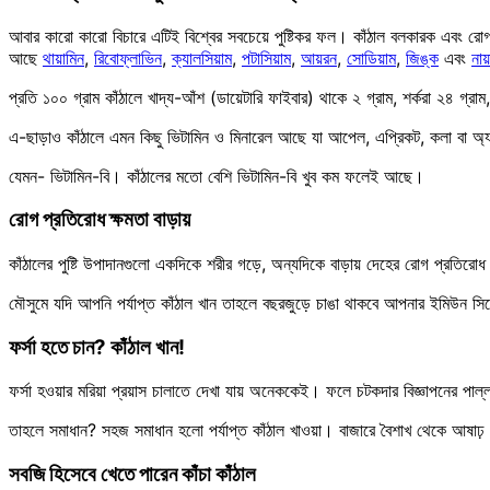
আবার কারো কারো বিচারে এটিই বিশ্বের সবচেয়ে পুষ্টিকর ফল। কাঁঠাল বলকারক এবং রোগ 
আছে
থায়ামিন
,
রিবোফ্লাভিন
,
ক্যালসিয়াম
,
পটাসিয়াম
,
আয়রন
,
সোডিয়াম
,
জিঙ্ক
এবং
নায
প্রতি ১০০ গ্রাম কাঁঠালে খাদ্য-আঁশ (ডায়েটারি ফাইবার) থাকে ২ গ্রাম, শর্করা ২৪ গ্র
এ-ছাড়াও কাঁঠালে এমন কিছু ভিটামিন ও মিনারেল আছে যা আপেল, এপ্রিকট, কলা বা অ
যেমন- ভিটামিন-বি। কাঁঠালের মতো বেশি ভিটামিন-বি খুব কম ফলেই আছে।
রোগ প্রতিরোধ ক্ষমতা বাড়ায়
কাঁঠালের পুষ্টি উপাদানগুলো একদিকে শরীর গড়ে, অন্যদিকে বাড়ায় দেহের রোগ প্রতির
মৌসুমে যদি আপনি পর্যাপ্ত কাঁঠাল খান তাহলে বছরজুড়ে চাঙা থাকবে আপনার ইমিউন স
ফর্সা হতে চান? কাঁঠাল খান!
ফর্সা হওয়ার মরিয়া প্রয়াস চালাতে দেখা যায় অনেককেই। ফলে চটকদার বিজ্ঞাপনের পাল্ল
তাহলে সমাধান? সহজ সমাধান হলো পর্যাপ্ত কাঁঠাল খাওয়া। বাজারে বৈশাখ থেকে আষাঢ় পর
সবজি হিসেবে খেতে পারেন কাঁচা কাঁঠাল