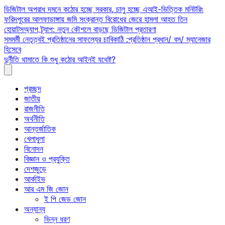
Skip
ডিজিটাল অপরাধ দমনে কঠোর হচ্ছে সরকার, চালু হচ্ছে এআই-ভিত্তিক মনিটরিং
to
ফরিদপুরের আলফাডাঙ্গায় জমি সংক্রান্ত বিরোধের জেরে হামলা আহত তিন
content
হোয়াটসঅ্যাপ ট্র্যাপ: নতুন কৌশলে বাড়ছে ডিজিটাল প্রতারণা
সমমর্মী নেতৃত্বই প্রতিষ্ঠানের সাফল্যের চাবিকাঠি :প্রতিষ্ঠান প্রধান/ বস/ ম্যানেজার
হিসেবে
দুর্নীতি থামাতে কি শুধু কঠোর আইনই যথেষ্ট?
প্রচ্ছদ
জাতীয়
রাজনীতি
অর্থনীতি
আন্তর্জাতিক
খেলাধুলা
বিনোদন
বিজ্ঞান ও প্রযুক্তি
দেশজুড়ে
আর্কাইভ
আর এম জি জোন
ই পি জেড জোন
অন্যান্য
ভিন্ন ধরণ