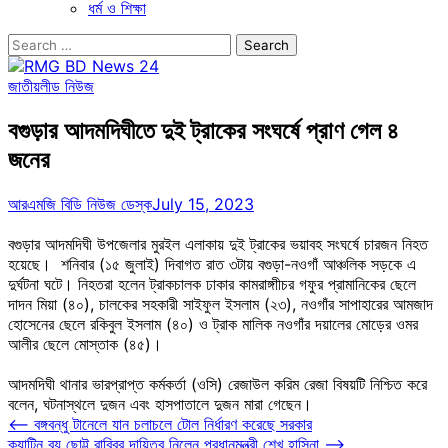
ধর্ম ও শিক্ষা
Search
for:
জাতীয়
লীড নিউজ
বগুড়ার আদমদিঘীতে দুই ট্রাকের সংঘর্ষে প্রাণ গেল ৪
জনের
আরএমজি বিডি নিউজ ডেস্ক
July 15, 2023
বগুড়ার আদমদিঘী উপজেলার মুরইল এলাকায় দুই ট্রাকের ভয়াবহ সংঘর্ষে চারজন নিহত
হয়েছে। শনিবার (১৫ জুলাই) দিবাগত রাত ৩টায় বগুড়া-নওগাঁ আঞ্চলিক সড়কে এ
দুর্ঘটনা ঘটে। নিহতরা হলেন ট্রাকচালক ঢাকার কামরাঙ্গাীচর গফুর প্রামানিকের ছেলে
দাদন মিয়া (৪০), চালকের সহকারী সাইফুল ইসলাম (২৩), নওগাঁর সাপাহারের আমজাদ
হোসেনের ছেলে রকিবুল ইসলাম (৪০) ও ট্রাক মালিক নওগাঁর দয়ালের মোড়ের ওমর
আলীর ছেলে মোস্তাক (৪৫)।
আদমদিঘী থানার ভারপ্রাপ্ত কর্মকর্তা (ওসি) রেজাউল করিম রেজা বিষয়টি নিশ্চিত করে
বলেন, ঘটনাস্থলে দুজন এবং হাসপাতালে দুজন মারা গেছেন।
Post
⟵
বঙ্গবন্ধু টানেলে যান চলাচলে টোল নির্ধারণ করেছে সরকার
ক্যান্টিন বয় ছোট্ট রাব্বির দায়িত্ব নিলেন প্রধানমন্ত্রী শেখ হাসিনা
⟶