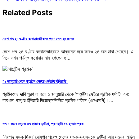
navigation
Related Posts
দেশে গত ২৪ ঘণ্টায় করোনাভাইরাসে প্রাণ গেল ২৪ জনের
দেশে গত ২৪ ঘণ্টায় করোনাভাইরাসে আক্রান্ত হয়ে আরও ২৪ জন মারা গেছেন। এ
নিয়ে এখন পর্যন্ত করোনায় মারা গেলেন ৫…
“১ জানুয়ারি থেকে গার্মেন্টস সেক্টরে ধর্মঘটের হুঁশিয়ারি”
শ্রমিকদের দাবি পূরণ না হলে ১ জানুয়ারি থেকে ‘গার্মেন্টস সেক্টরে শ্রমিক ধর্মঘট’ এবং
কারখানা বন্ধের হুঁশিয়ারি দিয়েছেসম্মিলিত শ্রমিক পরিষদ (এসএসপি)।…
গত ৭ বছরে সড়কে ৩৭ হাজার দুর্ঘটনা, প্রাণহানি ৫১ হাজার প্রায়
‘নিরাপদ সড়ক দিবস’ ঘোষণার পরেও দেশের সড়ক-মহাসড়কে দুর্ঘটনা আর মৃত্যুর মিছিল