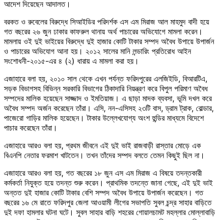
আদেশ দিয়েছেন আদালত।
বরকত ও রুবেলের বিরুদ্ধে সিআইডির পরিদর্শক এস এম মিরাজ আল মাহমুদ বাদী হয়ে
গত বছরের ২৬ জুন ঢাকার কাফরুল থানায় অর্থ পাচারের অভিযোগে মামলা করেন।
মামলায় ওই দুই ভাইয়ের বিরুদ্ধে দুই হাজার কোটি টাকার সম্পদ অবৈধ উপায়ে উপার্জন
ও পাচারের অভিযোগ আনা হয়। ২০১২ সালের মানি লন্ডারিং প্রতিরোধ আইন
সংশোধনী-২০১৫-এর ৪ (২) ধারায় এ মামলা করা হয়।
এজাহারে বলা হয়, ২০১০ সাল থেকে এখন পর্যন্ত ফরিদপুরের এলজিইডি, বিআরটিএ,
সড়ক বিভাগসহ বিভিন্ন সরকারি বিভাগের ঠিকাদারি নিয়ন্ত্রণ করে বিপুল পরিমাণ অবৈধ
সম্পদের মালিক হয়েছেন সাজ্জাদ ও ইমতিয়াজ। এ ছাড়া মাদক ব্যবসা, ভূমি দখল করে
অবৈধ সম্পদ অর্জন করেছেন তাঁরা। এসি, নন-এসিসহ ২৩টি বাস, ড্রাম ট্রাক, বোল্ডার,
পাজেরো গাড়ির মালিক হয়েছেন। টাকার উল্লেখযোগ্য অংশ হুন্ডির মাধ্যমে বিদেশে
পাচার করেছেন তাঁরা।
এজাহারে আরও বলা হয়, প্রথম জীবনে এই দুই ভাই রাজবাড়ী রাস্তার মোড়ে এক
বিএনপি নেতার ফরমাশ খাটতেন। তখন তাঁদের সম্পদ বলতে তেমন কিছুই ছিল না।
এজাহারে আরও বলা হয়, গত বছরের ১৮ জুন এস এম মিরাজ এ বিষয়ে তদন্তকারী
কর্মকর্তা নিযুক্ত হয়ে তদন্ত শুরু করেন। প্রাথমিক তদন্তে জানা গেছে, এই দুই ভাই
অন্তত দুই হাজার কোটি টাকার বেশি সম্পদ অবৈধ উপায়ে উপার্জন করেছেন। গত
বছরের ১৬ মে রাতে ফরিদপুর জেলা আওয়ামী লীগের সভাপতি সুবল চন্দ্র সাহার বাড়িতে
দুই দফা হামলার ঘটনা ঘটে। সুবল সাহার বাড়ি শহরের গোয়ালচামট মহল্লার মোল্লাবাড়ি