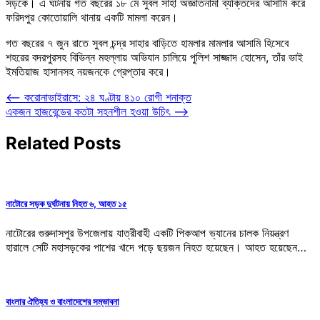
সড়কে। এ ঘটনায় গত বছরের ১৮ মে সুবল সাহা অজ্ঞাতনামা ব্যক্তিদের আসামি করে
ফরিদপুর কোতোয়ালি থানায় একটি মামলা করেন।
গত বছরের ৭ জুন রাতে সুবল চন্দ্র সাহার বাড়িতে হামলার মামলার আসামি হিসেবে
শহরের বদরপুরসহ বিভিন্ন মহল্লায় অভিযান চালিয়ে পুলিশ সাজ্জাদ হোসেন, তাঁর ভাই
ইমতিয়াজ হাসানসহ নয়জনকে গ্রেপ্তার করে।
Post
⟵
করোনাভাইরাসে: ২৪ ঘণ্টায় ৪১০ রোগী শনাক্ত
একজন হাজবেন্ডের কতটা সহনশীল হওয়া উচিৎ
⟶
navigation
Related Posts
নাটোরে সড়ক দুর্ঘটনায় নিহত ৬, আহত ১৫
নাটোরের গুরুদাসপুর উপজেলায় যাত্রীবাহী একটি পিকআপ ভ্যানের চালক নিয়ন্ত্রণ
হারালে সেটি মহাসড়কের পাশের খাদে পড়ে ছয়জন নিহত হয়েছেন। আহত হয়েছেন…
বাংলার ঐতিহ্য ও বাংলাদেশের সম্ভাবনা