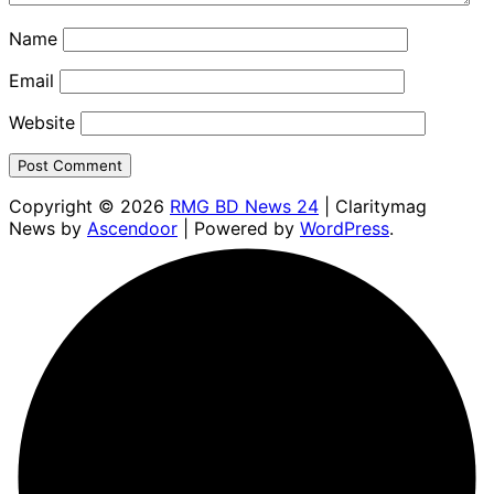
Name
Email
Website
Copyright © 2026
RMG BD News 24
| Claritymag
News by
Ascendoor
| Powered by
WordPress
.