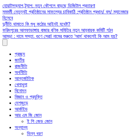
Skip
হোয়াটসঅ্যাপ ট্র্যাপ: নতুন কৌশলে বাড়ছে ডিজিটাল প্রতারণা
to
সমমর্মী নেতৃত্বই প্রতিষ্ঠানের সাফল্যের চাবিকাঠি :প্রতিষ্ঠান প্রধান/ বস/ ম্যানেজার
content
হিসেবে
দুর্নীতি থামাতে কি শুধু কঠোর আইনই যথেষ্ট?
ফরিদপুরের আলফাডাঙ্গায় বাজার বণিক সমিতির নতুন আহ্বায়ক কমিটি গঠন
আমড়া : দামে সস্তা, গুণে সেরা! নামের শুরুতে ‘আম’ থাকলেই কি আম হয়?
প্রচ্ছদ
জাতীয়
রাজনীতি
অর্থনীতি
আন্তর্জাতিক
খেলাধুলা
বিনোদন
বিজ্ঞান ও প্রযুক্তি
দেশজুড়ে
আর্কাইভ
আর এম জি জোন
ই পি জেড জোন
অন্যান্য
ভিন্ন ধরণ