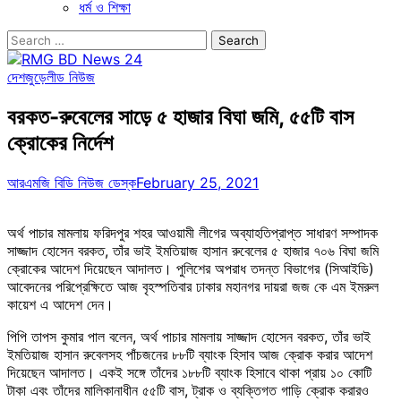
ধর্ম ও শিক্ষা
Search
for:
দেশজুড়ে
লীড নিউজ
বরকত-রুবেলের সাড়ে ৫ হাজার বিঘা জমি, ৫৫টি বাস
ক্রোকের নির্দেশ
আরএমজি বিডি নিউজ ডেস্ক
February 25, 2021
অর্থ পাচার মামলায় ফরিদপুর শহর আওয়ামী লীগের অব্যাহতিপ্রাপ্ত সাধারণ সম্পাদক
সাজ্জাদ হোসেন বরকত, তাঁর ভাই ইমতিয়াজ হাসান রুবেলের ৫ হাজার ৭০৬ বিঘা জমি
ক্রোকের আদেশ দিয়েছেন আদালত। পুলিশের অপরাধ তদন্ত বিভাগের (সিআইডি)
আবেদনের পরিপ্রেক্ষিতে আজ বৃহস্পতিবার ঢাকার মহানগর দায়রা জজ কে এম ইমরুল
কায়েশ এ আদেশ দেন।
পিপি তাপস কুমার পাল বলেন, অর্থ পাচার মামলায় সাজ্জাদ হোসেন বরকত, তাঁর ভাই
ইমতিয়াজ হাসান রুবেলসহ পাঁচজনের ৮৮টি ব্যাংক হিসাব আজ ক্রোক করার আদেশ
দিয়েছেন আদালত। একই সঙ্গে তাঁদের ১৮৮টি ব্যাংক হিসাবে থাকা প্রায় ১০ কোটি
টাকা এবং তাঁদের মালিকানাধীন ৫৫টি বাস, ট্রাক ও ব্যক্তিগত গাড়ি ক্রোক করারও