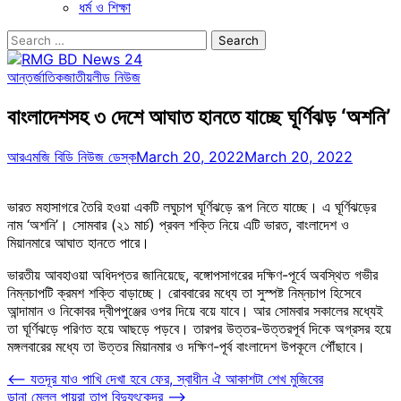
ধর্ম ও শিক্ষা
Search
for:
আন্তর্জাতিক
জাতীয়
লীড নিউজ
বাংলাদেশসহ ৩ দেশে আঘাত হানতে যাচ্ছে ঘূর্ণিঝড় ‘অশনি’
আরএমজি বিডি নিউজ ডেস্ক
March 20, 2022
March 20, 2022
ভারত মহাসাগরে তৈরি হওয়া একটি লঘুচাপ ঘূর্ণিঝড়ে রূপ নিতে যাচ্ছে। এ ঘূর্ণিঝড়ের
নাম ‘অশনি’। সোমবার (২১ মার্চ) প্রবল শক্তি নিয়ে এটি ভারত, বাংলাদেশ ও
মিয়ানমারে আঘাত হানতে পারে।
ভারতীয় আবহাওয়া অধিদপ্তর জানিয়েছে, বঙ্গোপসাগরের দক্ষিণ-পূর্বে অবস্থিত গভীর
নিম্নচাপটি ক্রমশ শক্তি বাড়াচ্ছে। রোববারের মধ্যে তা সুস্পষ্ট নিম্নচাপ হিসেবে
আন্দামান ও নিকোবর দ্বীপপুঞ্জের ওপর দিয়ে বয়ে যাবে। আর সোমবার সকালের মধ্যেই
তা ঘূর্ণিঝড়ে পরিণত হয়ে আছড়ে পড়বে। তারপর উত্তর-উত্তরপূর্ব দিকে অগ্রসর হয়ে
মঙ্গলবারের মধ্যে তা উত্তর মিয়ানমার ও দক্ষিণ-পূর্ব বাংলাদেশ উপকূলে পৌঁছাবে।
Post
⟵
যতদূর যাও পাখি দেখা হবে ফের, স্বাধীন ঐ আকাশটা শেখ মুজিবের
ডানা মেলল পায়রা তাপ বিদ্যুৎকেন্দ্র
⟶