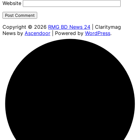
Website
Copyright © 2026
RMG BD News 24
| Claritymag
News by
Ascendoor
| Powered by
WordPress
.