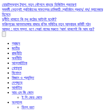
Skip
হোয়াটসঅ্যাপ ট্র্যাপ: নতুন কৌশলে বাড়ছে ডিজিটাল প্রতারণা
to
সমমর্মী নেতৃত্বই প্রতিষ্ঠানের সাফল্যের চাবিকাঠি :প্রতিষ্ঠান প্রধান/ বস/ ম্যানেজার
content
হিসেবে
দুর্নীতি থামাতে কি শুধু কঠোর আইনই যথেষ্ট?
ফরিদপুরের আলফাডাঙ্গায় বাজার বণিক সমিতির নতুন আহ্বায়ক কমিটি গঠন
আমড়া : দামে সস্তা, গুণে সেরা! নামের শুরুতে ‘আম’ থাকলেই কি আম হয়?
প্রচ্ছদ
জাতীয়
রাজনীতি
অর্থনীতি
আন্তর্জাতিক
খেলাধুলা
বিনোদন
বিজ্ঞান ও প্রযুক্তি
দেশজুড়ে
আর্কাইভ
আর এম জি জোন
ই পি জেড জোন
অন্যান্য
ভিন্ন ধরণ