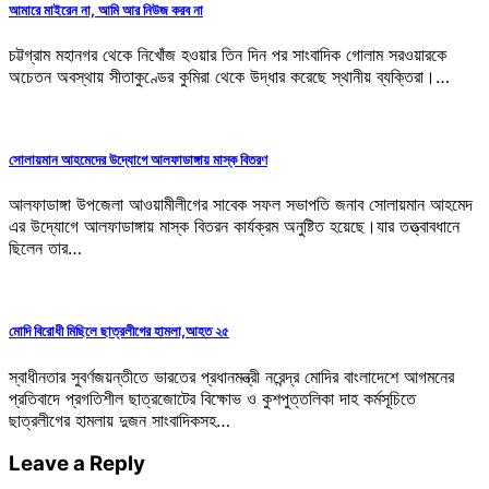
আমারে মাইরেন না, আমি আর নিউজ করব না
চট্টগ্রাম মহানগর থেকে নিখোঁজ হওয়ার তিন দিন পর সাংবাদিক গোলাম সরওয়ারকে
অচেতন অবস্থায় সীতাকুণ্ডের কুমিরা থেকে উদ্ধার করেছে স্থানীয় ব্যক্তিরা।…
সোলায়মান আহমেদের উদ্যোগে আলফাডাঙ্গায় মাস্ক বিতরণ
আলফাডাঙ্গা উপজেলা আওয়ামীলীগের সাবেক সফল সভাপতি জনাব সোলায়মান আহমেদ
এর উদ্যোগে আলফাডাঙ্গায় মাস্ক বিতরন কার্যক্রম অনুষ্টিত হয়েছে।যার তত্ত্বাবধানে
ছিলেন তার…
মোদি বিরোধী মিছিলে ছাত্রলীগের হামলা,আহত ২৫
স্বাধীনতার সুবর্ণজয়ন্তীতে ভারতের প্রধানমন্ত্রী নরেন্দ্র মোদির বাংলাদেশে আগমনের
প্রতিবাদে প্রগতিশীল ছাত্রজোটের বিক্ষোভ ও কুশপুত্তলিকা দাহ কর্মসূচিতে
ছাত্রলীগের হামলায় দুজন সাংবাদিকসহ…
Leave a Reply