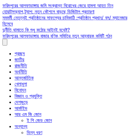
Skip
ফরিদপুরের আলফাডাঙ্গায় জমি সংক্রান্ত বিরোধের জেরে হামলা আহত তিন
to
হোয়াটসঅ্যাপ ট্র্যাপ: নতুন কৌশলে বাড়ছে ডিজিটাল প্রতারণা
content
সমমর্মী নেতৃত্বই প্রতিষ্ঠানের সাফল্যের চাবিকাঠি :প্রতিষ্ঠান প্রধান/ বস/ ম্যানেজার
হিসেবে
দুর্নীতি থামাতে কি শুধু কঠোর আইনই যথেষ্ট?
ফরিদপুরের আলফাডাঙ্গায় বাজার বণিক সমিতির নতুন আহ্বায়ক কমিটি গঠন
প্রচ্ছদ
জাতীয়
রাজনীতি
অর্থনীতি
আন্তর্জাতিক
খেলাধুলা
বিনোদন
বিজ্ঞান ও প্রযুক্তি
দেশজুড়ে
আর্কাইভ
আর এম জি জোন
ই পি জেড জোন
অন্যান্য
ভিন্ন ধরণ