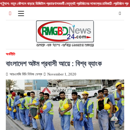
Skip
যাপ: নতুন কৌশলে বাড়ছে ডিজিটাল প্রতারণা
সমমর্মী নেতৃত্বই প্রতিষ্ঠানের সাফল্যের চাবিকাঠি :প্রতিষ্ঠান প্রধান/ 
to
content
অর্থনীতি
বাংলাদেশ অষ্টম প্রবাসী আয়ে : বিশ্ব ব্যাংক
আরএমজি বিডি নিউজ ডেস্ক
November 1, 2020