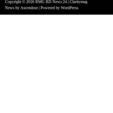
Copyright © 2026
RMG BD News 24
| Claritymag
News by
Ascendoor
| Powered by
WordPress
.