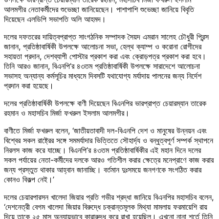
আলমগীর নেতাকর্মীদের শুভেচ্ছা জানিয়েছেন। পাশাপাশি শুভেচ্ছা জানিয়ে বিবৃতি
দিয়েছেন এলডিপি সভাপতি অলি আহমদ।
দলের দফতরের দায়িত্বপ্রাপ্ত সাংগঠনিক সম্পাদক সৈয়দ এমরান সালেহ চৌধুরী প্রিন্স
জানান, প্রতিষ্ঠাবার্ষিকী উপলক্ষে আলোচনা সভা, হেল্থ ক্যাম্প ও করোনা রোগীদের
সহায়তা প্রদান, দেশব্যাপী পোস্টার প্রকাশ করা এবং ক্রোড়পত্র প্রকাশ করা হবে।
তিনি আরও জানান, বিএনপি’র ৪৩তম প্রতিষ্ঠাবার্ষিকী উপলক্ষে সারাদেশে আলোচনা
সভাসহ অন্যান্য কর্মসূচির মাধ্যমে দিবসটি যথাযোগ্য মর্যাদায় পালনের জন্য নির্দেশ
প্রদান করা হয়েছে।
দলের প্রতিষ্ঠাবার্ষিকী উপলক্ষে বাণী দিয়েছেন বিএনপির ভারপ্রাপ্ত চেয়ারম্যান তারেক
রহমান ও মহাসচিব মির্জা ফখরুল ইসলাম আলমগীর।
বাণীতে মির্জা ফখরুল বলেন, ‘জাতীয়তাবাদী দল-বিএনপি দেশ ও মানুষের উন্নয়ন এবং
বিশ্বের সকল রাষ্ট্রের সঙ্গে সমমর্যাদার ভিত্তিতে সৌহার্দ্য ও বন্ধুত্বপূর্ণ সম্পর্ক স্থাপনে
নিরলস কাজ করে যাচ্ছে। বিএনপি’র ৪৩তম প্রতিষ্ঠাবার্ষিকীর এই মহান দিনে দলের
সকল পর্যায়ের নেতা-কর্মীদের দলকে আরও গতিশীল করার ক্ষেত্রে মনেপ্রাণে কাজ করার
জন্য প্রস্তুত থাকার আহ্বান জানাচ্ছি। বর্তমান দুঃসময়ে জনগণকে সংগঠিত করার
কোনও বিকল্প নেই।’
দলের চেয়ারপারসন খালেদা জিয়ার প্রতি গভীর শ্রদ্ধা জানিয়ে বিএনপির মহাসচিব বলেন,
‘দেশনেত্রী বেগম খালেদা জিয়ার বিরুদ্ধে চক্রান্তমূলক মিথ্যা মামলায় ফরমায়েশি রায়
দিয়ে তাকে ২৫ মাস অন্যায়ভাবে কারারুদ্ধ করে রাখা হয়েছিল। এখনো নানা শর্তে তিনি