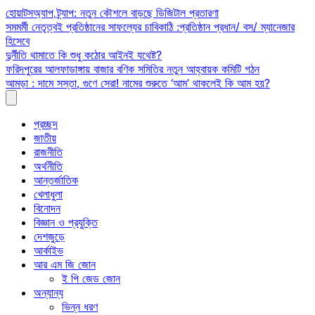
Skip
হোয়াটসঅ্যাপ ট্র্যাপ: নতুন কৌশলে বাড়ছে ডিজিটাল প্রতারণা
to
সমমর্মী নেতৃত্বই প্রতিষ্ঠানের সাফল্যের চাবিকাঠি :প্রতিষ্ঠান প্রধান/ বস/ ম্যানেজার
content
হিসেবে
দুর্নীতি থামাতে কি শুধু কঠোর আইনই যথেষ্ট?
ফরিদপুরের আলফাডাঙ্গায় বাজার বণিক সমিতির নতুন আহ্বায়ক কমিটি গঠন
আমড়া : দামে সস্তা, গুণে সেরা! নামের শুরুতে ‘আম’ থাকলেই কি আম হয়?
প্রচ্ছদ
জাতীয়
রাজনীতি
অর্থনীতি
আন্তর্জাতিক
খেলাধুলা
বিনোদন
বিজ্ঞান ও প্রযুক্তি
দেশজুড়ে
আর্কাইভ
আর এম জি জোন
ই পি জেড জোন
অন্যান্য
ভিন্ন ধরণ