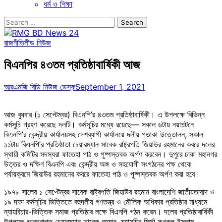
ধর্ম ও শিক্ষা
Search
for:
রাজনীতি
লীড নিউজ
বিএনপির ৪৩তম প্রতিষ্ঠাবার্ষিকী আজ
আরএমজি বিডি নিউজ ডেস্ক
September 1, 2021
আজ বুধবার (১ সেপ্টেম্বর) বিএনপি’র ৪৩তম প্রতিষ্ঠাবার্ষিকী। এ উপলক্ষে বিভিন্ন
কর্মসূচি গ্রহণ করেছে দলটি। কর্মসূচির মধ্যে রয়েছে— সকাল ৬টায় নয়াপল্টনে
বিএনপি’র কেন্দ্রীয় কার্যালয়সহ দেশব্যাপী কার্যালয়ে দলীয় পতাকা উত্তোলন, সকাল
১১টায় বিএনপি’র প্রতিষ্ঠাতা চেয়ারম্যান সাবেক রাষ্ট্রপতি জিয়াউর রহমানের কবরে দলের
স্থায়ী কমিটির সদস্যরা ফাতেহা পাঠ ও পুষ্পস্তবক অর্পণ করবেন। দুপুরে ঢাকা মহানগর
উত্তর ও দক্ষিণ বিএনপি এবং কেন্দ্রীয় অঙ্গ ও সহযোগী সংগঠনের পক্ষ থেকে
পর্যায়ক্রমে জিয়াউর রহমানের কবরে ফাতেহা পাঠ ও পুষ্পস্তবক অর্পণ করা হবে।
১৯৭৮ সালের ১ সেপ্টেম্বর সাবেক রাষ্ট্রপতি জিয়াউর রহমান বাংলাদেশি জাতীয়তাবাদ ও
১৯ দফা কর্মসূচির ভিত্তিতে বহুদলীয় গণতন্ত্র ও মৌলিক অধিকার প্রতিষ্ঠার মাধ্যমে
ন্যায়বিচার-ভিত্তিক সমাজ প্রতিষ্ঠার লক্ষে বিএনপি গঠন করেন। দলের প্রতিষ্ঠাবার্ষিকী
উপলক্ষে ভারপ্রাপ্ত চেয়ারম্যান তারেক রহমান, মহাসচিব মির্জা ফখরুল ইসলাম