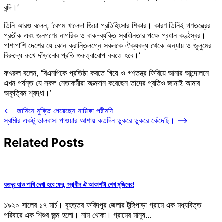
বন্দি।’
তিনি আরও বলেন, ‘বেগম খালেদা জিয়া প্রতিহিংসার শিকার। কারণ তিনিই গণতন্ত্রের
প্রতীক এবং জনগণের নাগরিক ও বাক-ব্যক্তি স্বাধীনতার পক্ষে প্রধান কণ্ঠস্বর।
পাশাপাশি দেশের যে কোন ক্রান্তিলগ্নে সকলকে ঐক্যবদ্ধ থেকে অন্যায় ও জুলুমের
বিরুদ্ধে রুখে দাঁড়ানোর প্রতি গুরুত্বারোপ করতে হবে।’
ফখরুল বলেন, ‘বিএনপিকে প্রতিষ্ঠা করতে গিয়ে ও গণতন্ত্র ফিরিয়ে আনার আন্দোলনে
এখন পর্যন্ত যে সকল নেতাকর্মীরা আত্মদান করেছেন তাদের প্রতিও জানাই আমার
অকৃত্রিম শ্রদ্ধা।’
Post
⟵
জামিনে মুক্তি পেয়েছেন নায়িকা পরীমনি
স্বামীর একটু ভালবাসা পাওয়ার আশায় কতদিন ডুকরে ডুকরে কেঁদেছি।
⟶
navigation
Related Posts
যতদূর যাও পাখি দেখা হবে ফের, স্বাধীন ঐ আকাশটা শেখ মুজিবের!
১৯২০ সালের ১৭ মার্চ। বৃহত্তর ফরিদপুর জেলার টুঙ্গিপাড়া গ্রামে এক মধ্যবিত্ত
পরিবারে এক শিশুর জন্ম হলো। নাম খোকা। গ্রামের মানুষ…