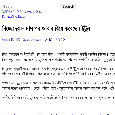
Search
for:
বিনোদন
লীড নিউজ
বিচ্ছেদের ৮ মাস পর আবার বিয়ে করেছেন টুটুল
আরএমজি বিডি নিউজ ডেস্ক
July 18, 2022
বিয়ে করেছেন সংগীতশিল্পী এস আই টুটুল। পাত্রী যুক্তরাষ্ট্রপ্রবাসী শারমিন সিরাজ। ট
সিদ্ধান্ত নেন। এর মধ্যেই টুটুলের সঙ্গে শারমিনের প্রেমের সম্পর্ক গড়ে ওঠে। যুক্তরাষ্ট
বিশ্বস্ত সূত্রটি আরও জানায়, গত ডিসেম্বরে এস আই টুটুল তানিয়াকে বিবাহবিচ্ছেদের নো
পাঁচ বছর সেপারেট ছিলাম। গত বছর আমাদের অফিশিয়াল ডিভোর্স হয়।’ এই গায়কের ফেসবুক
গণমাধ্যমে টুটুল জানান, দেশের বেসরকারি টেলিভিশন আরটিভির ‘বাংলা গায়েন’ থেকেই শার
আসার মধ্যে থাকতেন। দেশে পরিচয় হলেও যুক্তরাষ্ট্রে তাঁদের ভালো বন্ধুত্ব গড়ে ওঠে। 
সংগীতশিল্পী এস আই টুটুল ও অভিনেত্রী তানিয়া আহমেদ ১৯৯৯ সালের ১৯ জুলাই ভাল