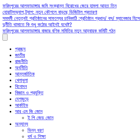
Skip
ফরিদপুরের আলফাডাঙ্গায় জমি সংক্রান্ত বিরোধের জেরে হামলা আহত তিন
to
হোয়াটসঅ্যাপ ট্র্যাপ: নতুন কৌশলে বাড়ছে ডিজিটাল প্রতারণা
content
সমমর্মী নেতৃত্বই প্রতিষ্ঠানের সাফল্যের চাবিকাঠি :প্রতিষ্ঠান প্রধান/ বস/ ম্যানেজার হিসে
দুর্নীতি থামাতে কি শুধু কঠোর আইনই যথেষ্ট?
ফরিদপুরের আলফাডাঙ্গায় বাজার বণিক সমিতির নতুন আহ্বায়ক কমিটি গঠন
প্রচ্ছদ
জাতীয়
রাজনীতি
অর্থনীতি
আন্তর্জাতিক
খেলাধুলা
বিনোদন
বিজ্ঞান ও প্রযুক্তি
দেশজুড়ে
আর্কাইভ
আর এম জি জোন
ই পি জেড জোন
অন্যান্য
ভিন্ন ধরণ
ধর্ম ও শিক্ষা