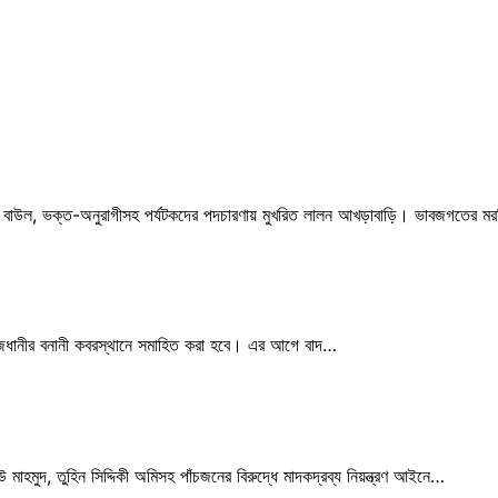
নে বাউল, ভক্ত-অনুরাগীসহ পর্যটকদের পদচারণায় মুখরিত লালন আখড়াবাড়ি। ভাবজগতের ম
রাজধানীর বনানী কবরস্থানে সমাহিত করা হবে। এর আগে বাদ…
ইউ মাহমুদ, তুহিন সিদ্দিকী অমিসহ পাঁচজনের বিরুদ্ধে মাদকদ্রব্য নিয়ন্ত্রণ আইনে…