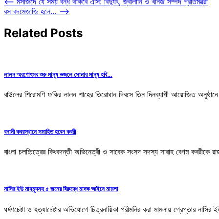
Post
⟵
মসজিদে যে সময় বন্ধ থাকবে এসি: বিদ্যুৎ, জ্বালানি ও খনিজ সম্পদ প্রতিমন্ত্রী
বস বদমেজাজি হলে…
⟶
navigation
Related Posts
লালন স্মরণোৎসব শুরু মানুষ ভজলে সোনার মানুষ হবি…
বাউলের শিরোমণি ফকির লালন শাহের তিরোধান দিবসে তিন দিনব্যাপী আয়োজিত অনুষ্ঠা
বনানী কবরস্থানে সমাহিত হবেন কবরী
বাংলা চলচ্চিত্রের কিংবদন্তী অভিনেত্রী ও সাবেক সংসদ সদস্য সারাহ বেগম কবরীকে 
নাসির ইউ মাহমুদসহ ৫ জনের বিরুদ্ধে মাদক আইনে মামলা
ধর্ষণচেষ্টা ও হত্যাচেষ্টার অভিযোগে চিত্রনায়িকা পরীমনির করা মামলায় গ্রেপ্তার নাসির 