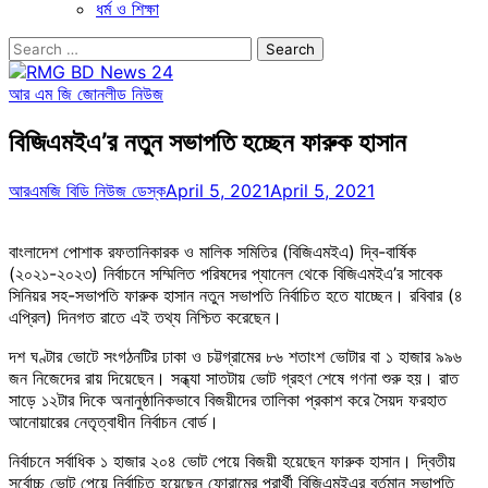
ধর্ম ও শিক্ষা
Search
for:
আর এম জি জোন
লীড নিউজ
বিজিএমইএ’র নতুন সভাপতি হচ্ছেন ফারুক হাসান
আরএমজি বিডি নিউজ ডেস্ক
April 5, 2021
April 5, 2021
বাংলাদেশ পোশাক রফতানিকারক ও মালিক সমিতির (বিজিএমইএ) দ্বি-বার্ষিক
(২০২১-২০২৩) নির্বাচনে সম্মিলিত পরিষদের প্যানেল থেকে বিজিএমইএ’র সাবেক
সিনিয়র সহ-সভাপতি ফারুক হাসান নতুন সভাপতি নির্বাচিত হতে যাচ্ছেন। রবিবার (৪
এপ্রিল) দিনগত রাতে এই তথ্য নিশ্চিত করেছেন।
দশ ঘণ্টার ভোটে সংগঠনটির ঢাকা ও চট্টগ্রামের ৮৬ শতাংশ ভোটার বা ১ হাজার ৯৯৬
জন নিজেদের রায় দিয়েছেন। সন্ধ্যা সাতটায় ভোট গ্রহণ শেষে গণনা শুরু হয়। রাত
সাড়ে ১২টার দিকে অনানুষ্ঠানিকভাবে বিজয়ীদের তালিকা প্রকাশ করে সৈয়দ ফরহাত
আনোয়ারের নেতৃত্বাধীন নির্বাচন বোর্ড।
নির্বাচনে সর্বাধিক ১ হাজার ২০৪ ভোট পেয়ে বিজয়ী হয়েছেন ফারুক হাসান। দ্বিতীয়
সর্বোচ্চ ভোট পেয়ে নির্বাচিত হয়েছেন ফোরামের প্রার্থী বিজিএমইএর বর্তমান সভাপতি