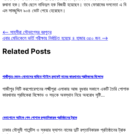
রুবানা হক। তাঁর ছেলে নাভিদুল হক বিজয়ী হয়েছেন। তবে ফোরামের দলনেতা এ বি
এম সামছুদ্দিন ৯০৪ ভোট পেয়ে হেরেছেন।
Post
⟵
সাহসীরা সৌভাগ্যের বরপুত্র
এবার মেডিকেলে ভর্তি পরীক্ষায় নির্বাচিত হয়েছে ৪ হাজার ৩৫০ জন
⟶
navigation
Related Posts
গাজীপুরে বেতন-বোনাসের দাবিতে স্টাইল ক্র্যাফট নামের কারখানার শ্রমিকদের বিক্ষোভ
গাজীপুর সিটি করপোরেশনের লক্ষ্মীপুরা এলাকায় আজ বুধবার সকালে একটি তৈরি পোশাক
কারখানার শ্রমিকেরা বিক্ষোভ ও সড়কে অবস্থান নিয়ে অবরোধ সৃষ্টি…
বেনাপোলে আটকে গেল পোশাক রপ্তানিকারক প্রতিষ্ঠানের ট্রাক
ঢাকার মৌসুমী গার্মেন্টস ও স্কয়ার ফ্যাশন নামের দুটি রপ্তানিকারক প্রতিষ্ঠানের ট্রাক