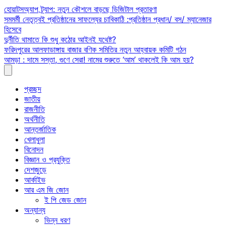
Skip
হোয়াটসঅ্যাপ ট্র্যাপ: নতুন কৌশলে বাড়ছে ডিজিটাল প্রতারণা
to
সমমর্মী নেতৃত্বই প্রতিষ্ঠানের সাফল্যের চাবিকাঠি :প্রতিষ্ঠান প্রধান/ বস/ ম্যানেজার
content
হিসেবে
দুর্নীতি থামাতে কি শুধু কঠোর আইনই যথেষ্ট?
ফরিদপুরের আলফাডাঙ্গায় বাজার বণিক সমিতির নতুন আহ্বায়ক কমিটি গঠন
আমড়া : দামে সস্তা, গুণে সেরা! নামের শুরুতে ‘আম’ থাকলেই কি আম হয়?
প্রচ্ছদ
জাতীয়
রাজনীতি
অর্থনীতি
আন্তর্জাতিক
খেলাধুলা
বিনোদন
বিজ্ঞান ও প্রযুক্তি
দেশজুড়ে
আর্কাইভ
আর এম জি জোন
ই পি জেড জোন
অন্যান্য
ভিন্ন ধরণ