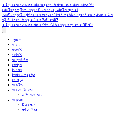
Skip
ফরিদপুরের আলফাডাঙ্গায় জমি সংক্রান্ত বিরোধের জেরে হামলা আহত তিন
to
হোয়াটসঅ্যাপ ট্র্যাপ: নতুন কৌশলে বাড়ছে ডিজিটাল প্রতারণা
content
সমমর্মী নেতৃত্বই প্রতিষ্ঠানের সাফল্যের চাবিকাঠি :প্রতিষ্ঠান প্রধান/ বস/ ম্যানেজার হিসে
দুর্নীতি থামাতে কি শুধু কঠোর আইনই যথেষ্ট?
ফরিদপুরের আলফাডাঙ্গায় বাজার বণিক সমিতির নতুন আহ্বায়ক কমিটি গঠন
প্রচ্ছদ
জাতীয়
রাজনীতি
অর্থনীতি
আন্তর্জাতিক
খেলাধুলা
বিনোদন
বিজ্ঞান ও প্রযুক্তি
দেশজুড়ে
আর্কাইভ
আর এম জি জোন
ই পি জেড জোন
অন্যান্য
ভিন্ন ধরণ
ধর্ম ও শিক্ষা