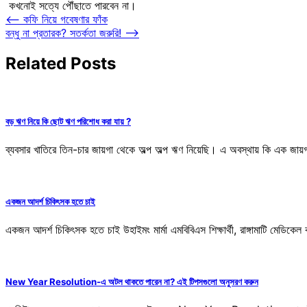
কখনোই সত্যে পৌঁছাতে পারবেন না।
Post
⟵
কফি নিয়ে গবেষণার ফাঁক
বন্ধু না প্রতারক? সতর্কতা জরুরি!
⟶
navigation
Related Posts
বড় ঋণ নিয়ে কি ছোট ঋণ পরিশোধ করা যায় ?
ব্যবসার খাতিরে তিন-চার জায়গা থেকে অল্প অল্প ঋণ নিয়েছি। এ অবস্থায় কি এক জ
একজন আদর্শ চিকিৎসক হতে চাই
একজন আদর্শ চিকিৎসক হতে চাই উহাইমং মার্মা এমবিবিএস শিক্ষার্থী, রাঙ্গামাটি মেড
New Year Resolution-এ অটল থাকতে পারেন না? এই টিপসগুলো অনুসরণ করুন