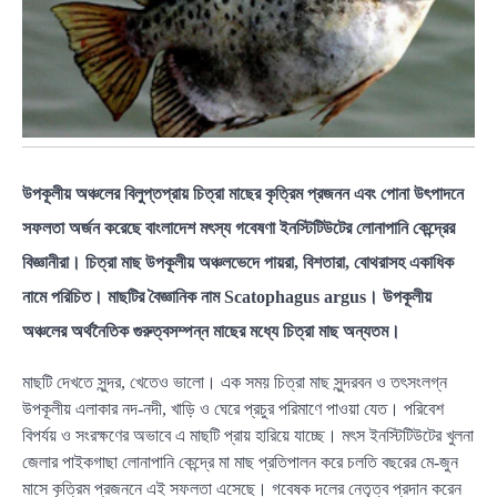
উপকূলীয় অঞ্চলের বিলুপ্তপ্রায় চিত্রা মাছের কৃত্রিম প্রজনন এবং পোনা উৎপাদনে
সফলতা অর্জন করেছে বাংলাদেশ মৎস্য গবেষণা ইনস্টিটিউটের লোনাপানি কেন্দ্রের
বিজ্ঞানীরা। চিত্রা মাছ উপকূলীয় অঞ্চলভেদে পায়রা, বিশতারা, বোথরাসহ একাধিক
নামে পরিচিত। মাছটির বৈজ্ঞানিক নাম Scatophagus argus। উপকূলীয়
অঞ্চলের অর্থনৈতিক গুরুত্বসম্পন্ন মাছের মধ্যে চিত্রা মাছ অন্যতম।
মাছটি দেখতে সুন্দর, খেতেও ভালো। এক সময় চিত্রা মাছ সুন্দরবন ও তৎসংলগ্ন
উপকূলীয় এলাকার নদ-নদী, খাড়ি ও ঘেরে প্রচুর পরিমাণে পাওয়া যেত। পরিবেশ
বিপর্যয় ও সংরক্ষণের অভাবে এ মাছটি প্রায় হারিয়ে যাচ্ছে। মৎস ইনস্টিটিউটের খুলনা
জেলার পাইকগাছা লোনাপানি কেন্দ্রে মা মাছ প্রতিপালন করে চলতি বছরের মে-জুন
মাসে কৃত্রিম প্রজননে এই সফলতা এসেছে। গবেষক দলের নেতৃত্ব প্রদান করেন