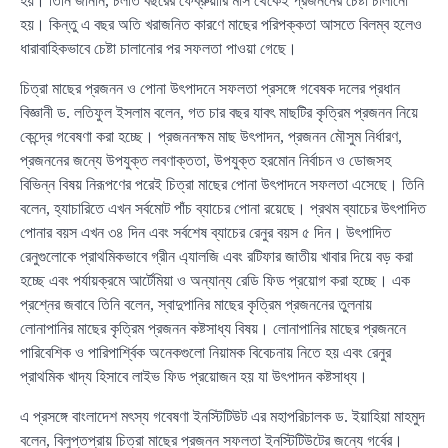
হয়। তিনি জানান, চলতি বছরের ফেব্রুয়ারি মাস থেকেই প্রজননের চেষ্টা চালানো
হয়। কিন্তু এ বছর অতি খরাজনিত কারণে মাছের পরিপক্কতা আসতে বিলম্ব হলেও
ধারাবাহিকভাবে চেষ্টা চালানোর পর সফলতা পাওয়া গেছে।
চিত্রা মাছের প্রজনন ও পোনা উৎপাদনে সফলতা প্রসঙ্গে গবেষক দলের প্রধান
বিজ্ঞানী ড. লতিফুল ইসলাম বলেন, গত চার বছর যাবৎ মাছটির কৃত্রিম প্রজনন নিয়ে
কেন্দ্রে গবেষণা করা হচ্ছে। প্রজননক্ষম মাছ উৎপাদন, প্রজনন মৌসুম নির্ধারণ,
প্রজননের জন্যে উপযুক্ত লবণাক্ততা, উপযুক্ত হরমোন নির্বাচন ও ডোজসহ
বিভিন্ন বিষয় নিরূপণের পরেই চিত্রা মাছের পোনা উৎপাদনে সফলতা এসেছে। তিনি
বলেন, হ্যাচারিতে এখন সর্বমোট পাঁচ ব্যাচের পোনা রয়েছে। প্রথম ব্যাচের উৎপাদিত
পোনার বয়স এখন ৩৪ দিন এবং সর্বশেষ ব্যাচের রেনুর বয়স ৫ দিন। উৎপাদিত
রেনুগুলোকে প্রাথমিকভাবে গ্রীন এ্যালজি এবং রটিফার জাতীয় খাবার দিয়ে বড় করা
হচ্ছে এবং পর্যায়ক্রমে আর্টেমিয়া ও অন্যান্য রেডি ফিড প্রয়োগ করা হচ্ছে। এক
প্রশ্নের জবাবে তিনি বলেন, স্বাদুপানির মাছের কৃত্রিম প্রজননের তুলনায়
লোনাপানির মাছের কৃত্রিম প্রজনন কষ্টসাধ্য বিষয়। লোনাপানির মাছের প্রজননে
পারিবেশিক ও পারিপার্শ্বিক অনেকগুলো নিয়ামক বিবেচনায় নিতে হয় এবং রেনুর
প্রাথমিক খাদ্য হিসাবে লাইভ ফিড প্রয়োজন হয় যা উৎপাদন কষ্টসাধ্য।
এ প্রসঙ্গে বাংলাদেশ মৎস্য গবেষণা ইনস্টিটিউট এর মহাপরিচালক ড. ইয়াহিয়া মাহমুদ
বলেন, বিলুপ্তপ্রায় চিত্রা মাছের প্রজনন সফলতা ইনস্টিটিউটের জন্যে গর্বের।