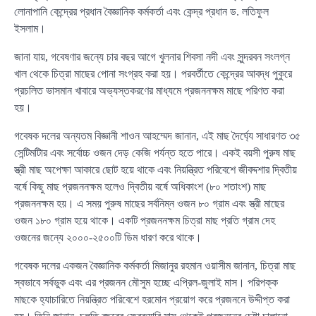
লোনাপানি কেন্দ্রের প্রধান বৈজ্ঞানিক কর্মকর্তা এবং কেন্দ্র প্রধান ড. লতিফুল
ইসলাম।
জানা যায়, গবেষণার জন্যে চার বছর আগে খুলনার শিবসা নদী এবং সুন্দরবন সংলগ্ন
খাল থেকে চিত্রা মাছের পোনা সংগ্রহ করা হয়। পরবর্তীতে কেন্দ্রের আবদ্ধ পুকুরে
প্রচলিত ভাসমান খাবারে অভ্যস্তকরণের মাধ্যমে প্রজননক্ষম মাছে পরিণত করা
হয়।
গবেষক দলের অন্যতম বিজ্ঞানী শাওন আহম্মেদ জানান, এই মাছ দৈর্ঘ্যে সাধারণত ৩৫
সেন্টিমটিার এবং সর্বোচ্চ ওজন দেড় কেজি পর্যন্ত হতে পারে। একই বয়সী পুরুষ মাছ
স্ত্রী মাছ অপেক্ষা আকারে ছোট হয়ে থাকে এবং নিয়ন্ত্রিত পরিবেশে জীবদ্দশার দ্বিতীয়
বর্ষে কিছু মাছ প্রজননক্ষম হলেও দ্বিতীয় বর্ষে অধিকাংশ (৮০ শতাংশ) মাছ
প্রজননক্ষম হয়। এ সময় পুরুষ মাছের সর্বনিম্ন ওজন ৮০ গ্রাম এবং স্ত্রী মাছের
ওজন ১৮০ গ্রাম হয়ে থাকে। একটি প্রজননক্ষম চিত্রা মাছ প্রতি গ্রাম দেহ
ওজনের জন্যে ২০০০-২৫০০টি ডিম ধারণ করে থাকে।
গবেষক দলের একজন বৈজ্ঞানিক কর্মকর্তা মিজানুর রহমান ওয়াসীম জানান, চিত্রা মাছ
স্বভাবে সর্বভুক এবং এর প্রজনন মৌসুম হচ্ছে এপ্রিল-জুলাই মাস। পরিপক্ক
মাছকে হ্যাচারিতে নিয়ন্ত্রিত পরিবেশে হরমোন প্রয়োগ করে প্রজননে উদ্দীপ্ত করা