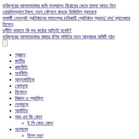
Skip
ফরিদপুরের আলফাডাঙ্গায় জমি সংক্রান্ত বিরোধের জেরে হামলা আহত তিন
to
হোয়াটসঅ্যাপ ট্র্যাপ: নতুন কৌশলে বাড়ছে ডিজিটাল প্রতারণা
content
সমমর্মী নেতৃত্বই প্রতিষ্ঠানের সাফল্যের চাবিকাঠি :প্রতিষ্ঠান প্রধান/ বস/ ম্যানেজার
হিসেবে
দুর্নীতি থামাতে কি শুধু কঠোর আইনই যথেষ্ট?
ফরিদপুরের আলফাডাঙ্গায় বাজার বণিক সমিতির নতুন আহ্বায়ক কমিটি গঠন
প্রচ্ছদ
জাতীয়
রাজনীতি
অর্থনীতি
আন্তর্জাতিক
খেলাধুলা
বিনোদন
বিজ্ঞান ও প্রযুক্তি
দেশজুড়ে
আর্কাইভ
আর এম জি জোন
ই পি জেড জোন
অন্যান্য
ভিন্ন ধরণ