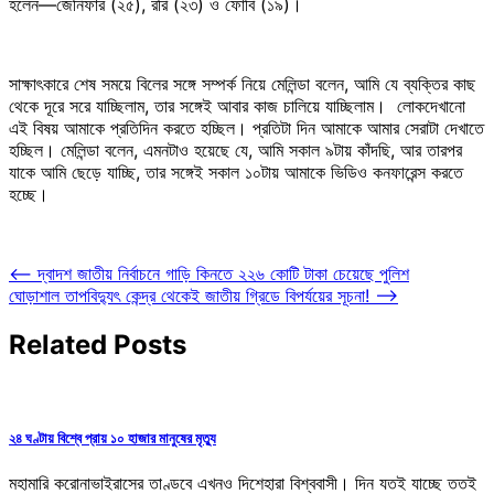
হলেন—জেনিফার (২৫), ররি (২৩) ও ফোবি (১৯)।
সাক্ষাৎকারে শেষ সময়ে বিলের সঙ্গে সম্পর্ক নিয়ে মেলিন্ডা বলেন, আমি যে ব্যক্তির কাছ
থেকে দূরে সরে যাচ্ছিলাম, তার সঙ্গেই আবার কাজ চালিয়ে যাচ্ছিলাম। লোকদেখানো
এই বিষয় আমাকে প্রতিদিন করতে হচ্ছিল। প্রতিটা দিন আমাকে আমার সেরাটা দেখাতে
হচ্ছিল। মেলিন্ডা বলেন, এমনটাও হয়েছে যে, আমি সকাল ৯টায় কাঁদছি, আর তারপর
যাকে আমি ছেড়ে যাচ্ছি, তার সঙ্গেই সকাল ১০টায় আমাকে ভিডিও কনফারেন্স করতে
হচ্ছে।
Post
⟵
দ্বাদশ জাতীয় নির্বাচনে গাড়ি কিনতে ২২৬ কোটি টাকা চেয়েছে পুলিশ
ঘোড়াশাল তাপবিদ্যুৎ কেন্দ্র থেকেই জাতীয় গ্রিডে বিপর্যয়ের সূচনা!
⟶
navigation
Related Posts
২৪ ঘণ্টায় বিশ্বে প্রায় ১০ হাজার মানুষের মৃত্যু
মহামারি করোনাভাইরাসের তাণ্ডবে এখনও দিশেহারা বিশ্ববাসী। দিন যতই যাচ্ছে ততই