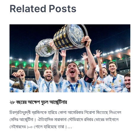
Related Posts
২৮ বছরের আক্ষেপ ঘুচল আর্জেন্টিনার
চিরপ্রতিদ্বন্দ্বী ব্রাজিলকে হারিয়ে কোপা আমেরিকার শিরোপা জিতেছে লিওনেল
মেসির আর্জেন্টিনা। ঐতিহাসিক মারাকানা স্টেডিয়ামে রবিবার ভোরের ফাইনালে
নেইমারদের ১-০ গোলে হারিয়েছে তারা।…