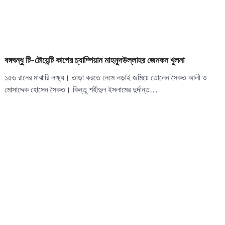
বঙ্গবন্ধু টি-টোয়েন্টি কাপের চ্যাম্পিয়ান মাহমুদউল্লাহর জেমকন খুলনা
১৫৬ রানের মাঝারি লক্ষ্য। তাড়া করতে নেমে লড়াই জমিয়ে তোলেন সৈকত আলী ও
মোসাদ্দেক হোসেন সৈকত। কিন্তু শহীদুল ইসলামের দুর্দান্ত…