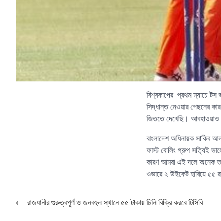
বিশ্বকাপের প্রথম ম্যাচে টস ভ
সিদ্ধান্ত নেওয়ার পেছনের কা
জিততে দেখেছি। আবহাওয়াও আম
বাংলাদেশ অধিনায়ক সাকিব আল
ফাস্ট বোলিং গ্রুপ সত্যিই ভা
কারণ আমরা এই দলে অনেক তরু
ওভারে ২ উইকেট হারিয়ে ৫৫ 
Post
⟵
রাজধানীর গুরুত্বপূর্ণ ও জনবহুল স্থানে ৫৫ টাকায় চিনি বিক্রি করবে টিসিবি
navigation