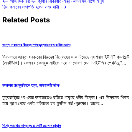
Post
⟵
আজ টিকা নিচ্ছেন প্রধান বিচারপতি-মন্ত্রী-আমলাসহ লাখো মানুষ
ফিল্ম ক্লাবের সভাপতি হলেন ওমর সানী
⟶
navigation
Related Posts
জান্তা সরকারের বিরুদ্ধে গণঅভ্যুত্থানের ডাক মিয়ানমারে
মিয়ানমারে জান্তা সরকারের বিরুদ্ধে বিদ্রোহের ডাক দিয়েছে ন্যাশনাল ইউনিটি গভর্নমেন্ট
(এনইউজি)। মঙ্গলবার ফেসবুক লাইভে এসে এ ঘোষণা দেন এনইউজির প্রেসিডেন্ট…
কানাডায় চার মুসলিমকে হত্যা, হামলাকারী আটক
যুক্তরাষ্ট্রের পর এবার কানাডাতেও ছড়িয়ে পড়েছে ধর্মীয় বিদ্বেষ। এই বিদ্বেষের শিকার
হয়ে প্রাণ গেছে একই পরিবারের চার মুসলিম নারী-পুরুষের। তাদের…
বিশ্বে করোনায় আক্রান্ত ৪ কোটি ৩৪ লাখ ছাড়াল