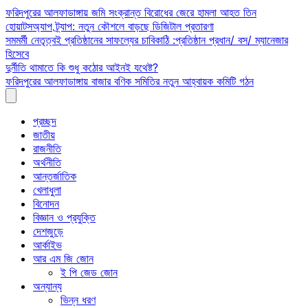
Skip
ফরিদপুরের আলফাডাঙ্গায় জমি সংক্রান্ত বিরোধের জেরে হামলা আহত তিন
to
হোয়াটসঅ্যাপ ট্র্যাপ: নতুন কৌশলে বাড়ছে ডিজিটাল প্রতারণা
content
সমমর্মী নেতৃত্বই প্রতিষ্ঠানের সাফল্যের চাবিকাঠি :প্রতিষ্ঠান প্রধান/ বস/ ম্যানেজার
হিসেবে
দুর্নীতি থামাতে কি শুধু কঠোর আইনই যথেষ্ট?
ফরিদপুরের আলফাডাঙ্গায় বাজার বণিক সমিতির নতুন আহ্বায়ক কমিটি গঠন
প্রচ্ছদ
জাতীয়
রাজনীতি
অর্থনীতি
আন্তর্জাতিক
খেলাধুলা
বিনোদন
বিজ্ঞান ও প্রযুক্তি
দেশজুড়ে
আর্কাইভ
আর এম জি জোন
ই পি জেড জোন
অন্যান্য
ভিন্ন ধরণ