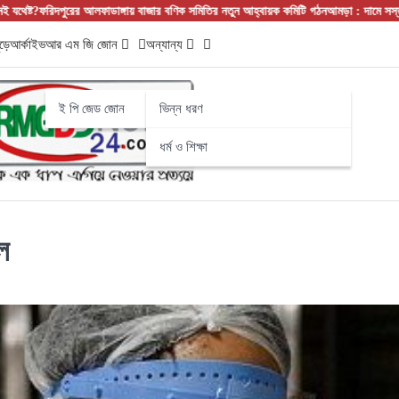
রের আলফাডাঙ্গায় বাজার বণিক সমিতির নতুন আহ্বায়ক কমিটি গঠন
আমড়া : দামে সস্তা, গুণে সেরা!
ড়ে
আর্কাইভ
আর এম জি জোন
অন্যান্য
ই পি জেড জোন
ভিন্ন ধরণ
ধর্ম ও শিক্ষা
ল