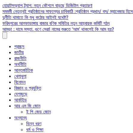
Skip
হোয়াটসঅ্যাপ ট্র্যাপ: নতুন কৌশলে বাড়ছে ডিজিটাল প্রতারণা
to
সমমর্মী নেতৃত্বই প্রতিষ্ঠানের সাফল্যের চাবিকাঠি :প্রতিষ্ঠান প্রধান/ বস/ ম্যানেজার হিসে
content
দুর্নীতি থামাতে কি শুধু কঠোর আইনই যথেষ্ট?
ফরিদপুরের আলফাডাঙ্গায় বাজার বণিক সমিতির নতুন আহ্বায়ক কমিটি গঠন
আমড়া : দামে সস্তা, গুণে সেরা! নামের শুরুতে ‘আম’ থাকলেই কি আম হয়?
প্রচ্ছদ
জাতীয়
রাজনীতি
অর্থনীতি
আন্তর্জাতিক
খেলাধুলা
বিনোদন
বিজ্ঞান ও প্রযুক্তি
দেশজুড়ে
আর্কাইভ
আর এম জি জোন
ই পি জেড জোন
অন্যান্য
ভিন্ন ধরণ
ধর্ম ও শিক্ষা