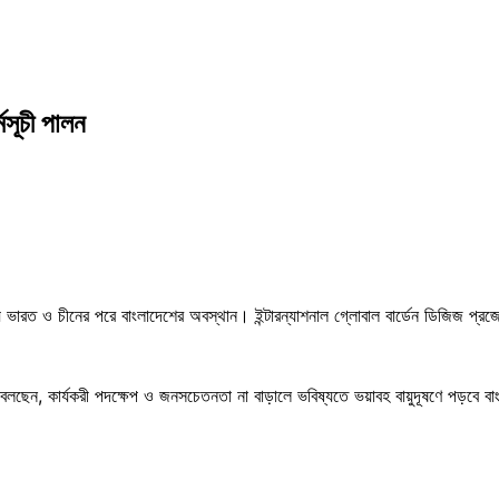
মসূচী পালন
রত ও চীনের পরে বাংলাদেশের অবস্থান। ইন্টারন্যাশনাল গ্লোবাল বার্ডেন ডিজিজ প্রজেক্টের
ঞরা বলছেন, কার্যকরী পদক্ষেপ ও জনসচেতনতা না বাড়ালে ভবিষ্যতে ভয়াবহ বায়ুদূষণে পড়বে ব