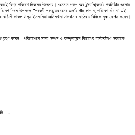
রাই বিশ্ব পরিবেশ দিবসের উদ্দেশ্য। ওসমান গ্রুপ অব ইন্ডাস্ট্রিজেট প্রতিষ্ঠান গুলোর
 পরিবেশ দিবস উপলক্ষে “পরবর্তী প্রজন্মের জন্য একটি গাছ লাগান, পরিবেশ বাঁচান” এই
 কাঁঠালী দারুল উলুম ইসলামিয়া এতিমখানা মাদ্রাসার মাঠের চারিদিকে বৃক্ষ রোপন করেন।
অংশগ্রহণ করেন। পরিবেশেষে মানব সম্পদ ও কম্প্লায়েন্স বিভাগের কর্মকর্তাগণ সকলকে
 তিনি।…