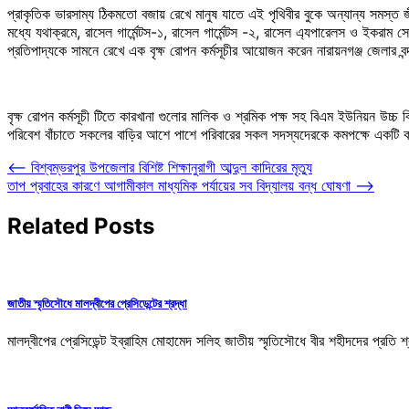
প্রাকৃতিক ভারসাম্য ঠিকমতো বজায় রেখে মানুষ যাতে এই পৃথিবীর বুকে অন্যান্য সমস্ত জী
মধ্যে যথাক্রমে, রাসেল গার্মেন্টস-১, রাসেল গার্মেন্টস -২, রাসেল এ্যপারেলস ও ইকরাম 
প্রতিপাদ্যকে সামনে রেখে এক বৃক্ষ রোপন কর্মসূচীর আয়োজন করেন নারায়নগঞ্জ জেলার বন্
বৃক্ষ রোপন কর্মসূচী টিতে কারখানা গুলোর মালিক ও শ্রমিক পক্ষ সহ বিএম ইউনিয়ন উচ্চ ব
পরিবেশ বাঁচাতে সকলের বাড়ির আশে পাশে পরিবারের সকল সদস্যদেরকে কমপক্ষে একটি কর
Post
⟵
বিশ্বম্ভরপুর উপজেলার বিশিষ্ট শিক্ষানুরাগী আব্দুল কাদিরের মৃত্যু
তাপ প্রবাহের কারণে আগামীকাল মাধ্যমিক পর্যায়ের সব বিদ্যালয় বন্ধ ঘোষণা
⟶
navigation
Related Posts
জাতীয় স্মৃতিসৌধে মালদ্বীপের প্রেসিডেন্টের শ্রদ্ধা
মালদ্বীপের প্রেসিডেন্ট ইব্রাহিম মোহামেদ সলিহ জাতীয় স্মৃতিসৌধে বীর শহীদদের প্রত