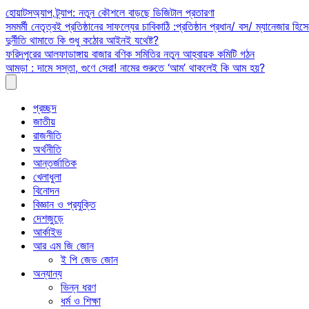
Skip
হোয়াটসঅ্যাপ ট্র্যাপ: নতুন কৌশলে বাড়ছে ডিজিটাল প্রতারণা
to
সমমর্মী নেতৃত্বই প্রতিষ্ঠানের সাফল্যের চাবিকাঠি :প্রতিষ্ঠান প্রধান/ বস/ ম্যানেজার হিসে
content
দুর্নীতি থামাতে কি শুধু কঠোর আইনই যথেষ্ট?
ফরিদপুরের আলফাডাঙ্গায় বাজার বণিক সমিতির নতুন আহ্বায়ক কমিটি গঠন
আমড়া : দামে সস্তা, গুণে সেরা! নামের শুরুতে ‘আম’ থাকলেই কি আম হয়?
প্রচ্ছদ
জাতীয়
রাজনীতি
অর্থনীতি
আন্তর্জাতিক
খেলাধুলা
বিনোদন
বিজ্ঞান ও প্রযুক্তি
দেশজুড়ে
আর্কাইভ
আর এম জি জোন
ই পি জেড জোন
অন্যান্য
ভিন্ন ধরণ
ধর্ম ও শিক্ষা