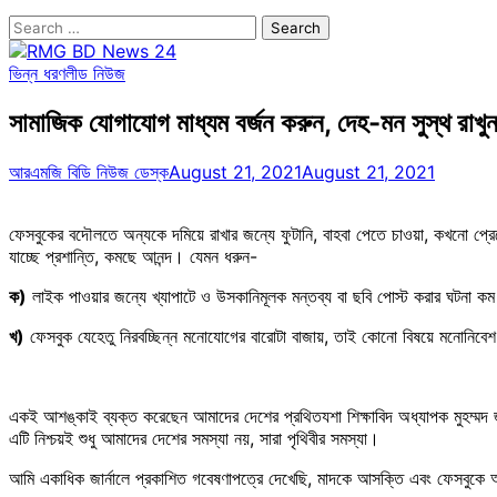
Search
for:
ভিন্ন ধরণ
লীড নিউজ
সামাজিক যোগাযোগ মাধ্যম বর্জন করুন, দেহ-মন সুস্থ রাখু
আরএমজি বিডি নিউজ ডেস্ক
August 21, 2021
August 21, 2021
ফেসবুকের বদৌলতে অন্যকে দমিয়ে রাখার জন্যে ফুটানি, বাহবা পেতে চাওয়া, কখনো প্রে
যাচ্ছে প্রশান্তি, কমছে আনন্দ। যেমন ধরুন-
ক)
লাইক পাওয়ার জন্যে খ্যাপাটে ও উসকানিমূলক মন্তব্য বা ছবি পোস্ট করার ঘটনা ক
খ)
ফেসবুক যেহেতু নিরবচ্ছিন্ন মনোযোগের বারোটা বাজায়, তাই কোনো বিষয়ে মনোনিবে
একই আশঙ্কাই ব্যক্ত করেছেন আমাদের দেশের প্রথিতযশা শিক্ষাবিদ অধ্যাপক মুহম্
এটি নিশ্চয়ই শুধু আমাদের দেশের সমস্যা নয়, সারা পৃথিবীর সমস্যা।
আমি একাধিক জার্নালে প্রকাশিত গবেষণাপত্রে দেখেছি, মাদকে আসক্তি এবং ফেসবুকে