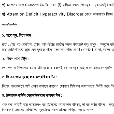
গ)
দাম্পত্য সম্পর্ক ভাঙতেও ইদানীং দারুণ (!) ভূমিকা রাখছে ফেসবুক। যুক্তরাষ্ট্রে প
ঘ)
Attention Deficit Hyperactivity Disorder রোগে আক্রান্ত শিশুর সংখ
অনুসরণীয় কৌশল
১.
রাতে ঘুম, দিনে কাজ
:
রাত ১১টার পর মোবাইল, ট্যাব, কম্পিউটার জাতীয় সকল গ্যাজেট বন্ধ রাখুন। সন্তান 
মা? ছোট থাকতে তুমি যেন ঘুমাতে পারো সেজন্যে আমি জেগে থেকেছি। চলো, আমরা দুজ
২.
বিকল্প পথে হাঁটুন
:
পেশাগত বা শিক্ষাগত কাজে যদি ব্যবহার করতেই হয় ফেসবুক তাহলে তা করুন ডেস্কটপ ব
৩. ফিচার ফোন ব্যবহারকে অগ্রাধিকার দিন
:
বিশেষ প্রয়োজনে স্মার্ট ফোন ব্যবহার করলেও সোশাল মিডিয়ার অ্যাপগুলো ডিলিট করে দ
৪. ইন্টারনেট সার্ভিস প্রোভাইডারের সাহায্য নিন :
এক বাবা অতিষ্ঠ হয়ে বলেছেন- হয় ইন্টারনেট কানেকশন থাকবে, না হয় আমি থাকব। সন্তা
বিপাকে। দুমাসের অনিয়মিত ব্যবহারের ফলে তাদের আগ্রহ কমতে লাগল।