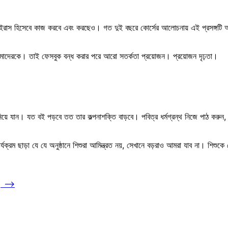
্টিভাইরাস হিসেবে কাজ করবে এবং করছেও। গত দুই বছরে কোর্সের আলোচনায় এই প্রসঙ্গটি 
রে আমাদেরকে। তাই ফেসবুক বন্ধ করার পরে আরো সতর্কতা প্রয়োজন। প্রয়োজন দৃঢ়তা।
নিয়ে যান। যত বই পড়বে তত তার কল্পনাশক্তি বাড়বে। পবিত্র ধর্মগ্রন্থ নিজে পাঠ কর
্যক্রম ছাড়া যে যে অনুষ্ঠানে শিশুরা আমিন্ত্রত নয়, সেখানে বড়রাও আমরা যাব না। শি
।
⟶