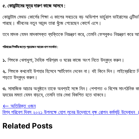
৫. কোয়ান্টামের সূত্র দারুণ কাজে আসবে :
কোয়ান্টাম মেথড কোর্সের শিক্ষা এ কালের সবচেয়ে বড় অভিশাপ ভার্চুয়াল ভাইরাসের এন
পারছে। জীবনের নতুন আনন্দ তারা খুঁজে পেয়েছেন কোর্সে এসে।
তবে মাদক যেমন মাদকাসক্ত ব্যক্তিকে নিয়ন্ত্রণ করে, তেমনি ফেসবুকও নিয়ন্ত্রণ ক
পরিবারের শিশুটির জন্যে প্রয়োজন আরেক ধাপ সতর্কতা :
১.
শিশুকে খেলাধুলা, দৈহিক পরিশ্রম ও ঘরের কাজে অংশ নিতে উদ্বুদ্ধ করুন।
২.
শিশুকে কখনোই উপহার হিসেবে স্মার্টফোন দেবেন না। বই কিনে দিন। লাইব্রেরিতে 
পড়তে উদ্বুদ্ধ করুন।
৩.
সামাজিক আচার অনুষ্ঠানে তাকে অবশ্যই সঙ্গে নিন। পেশাগত ও বিশেষ সাংগঠনিক কার
হৃদয়ের মমতা যেমন বাড়বে, তেমনি তার মেধা বিকশিত হতে থাকবে।
Post
⟵
অতিরিক্ত ওজন
বিশ্ব পরিবেশ দিবস ২০২১ উপলক্ষে হোপ লুনের উদ্যোগে বৃক্ষ রোপন কর্মসূচি উদ্বোধন 
navigation
Related Posts