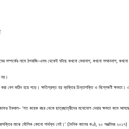
ন
মের সম্পর্কের নামে ঠগবাজি-এসব থেকেই ঘটছে কখনো মেধানাশ, কখনো সম্মাননাশ, কখনো প
ম নয়।
শ করা বেশ কঠিন হয়ে পড়ে। ক্ষতিগ্রস্ত হয় ব্যক্তির চিন্তাশক্তি ও বিশ্লেষণী ক্ষম
মদ জাফর ইকবাল- ‘গত কয়েক বছর থেকে ছাত্রছাত্রীদের মনোযোগ দেয়ার ক্ষমতা কমে আস
 আসক্তির মাঝে মৌলিক কোনো পার্থক্য নেই।’ (দৈনিক কালের কণ্ঠ, ২০ অক্টোবর ২০১৭)