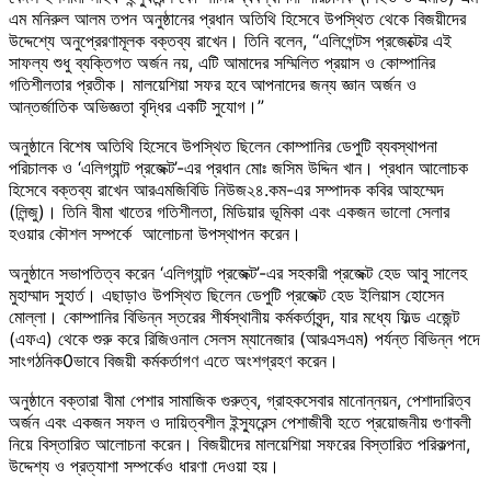
এম মনিরুল আলম তপন অনুষ্ঠানের প্রধান অতিথি হিসেবে উপস্থিত থেকে বিজয়ীদের
উদ্দেশ্যে অনুপ্রেরণামূলক বক্তব্য রাখেন। তিনি বলেন, “এলিগেন্টস প্রজেক্টের এই
সাফল্য শুধু ব্যক্তিগত অর্জন নয়, এটি আমাদের সম্মিলিত প্রয়াস ও কোম্পানির
গতিশীলতার প্রতীক। মালয়েশিয়া সফর হবে আপনাদের জন্য জ্ঞান অর্জন ও
আন্তর্জাতিক অভিজ্ঞতা বৃদ্ধির একটি সুযোগ।”
অনুষ্ঠানে বিশেষ অতিথি হিসেবে উপস্থিত ছিলেন কোম্পানির ডেপুটি ব্যবস্থাপনা
পরিচালক ও ‘এলিগ্যান্ট প্রজেক্ট’-এর প্রধান মোঃ জসিম উদ্দিন খান। প্রধান আলোচক
হিসেবে বক্তব্য রাখেন আরএমজিবিডি নিউজ২৪.কম-এর সম্পাদক কবির আহম্মেদ
(লিন্জু)। তিনি বীমা খাতের গতিশীলতা, মিডিয়ার ভূমিকা এবং একজন ভালো সেলার
হওয়ার কৌশল সম্পর্কে আলোচনা উপস্থাপন করেন।
অনুষ্ঠানে সভাপতিত্ব করেন ‘এলিগ্যান্ট প্রজেক্ট’-এর সহকারী প্রজেক্ট হেড আবু সালেহ
মুহাম্মাদ সুহার্ত। এছাড়াও উপস্থিত ছিলেন ডেপুটি প্রজেক্ট হেড ইলিয়াস হোসেন
মোল্লা। কোম্পানির বিভিন্ন স্তরের শীর্ষস্থানীয় কর্মকর্তাবৃন্দ, যার মধ্যে ফিল্ড এজেন্ট
(এফএ) থেকে শুরু করে রিজিওনাল সেলস ম্যানেজার (আরএসএম) পর্যন্ত বিভিন্ন পদে
সাংগঠনিক0ভাবে বিজয়ী কর্মকর্তাগণ এতে অংশগ্রহণ করেন।
অনুষ্ঠানে বক্তারা বীমা পেশার সামাজিক গুরুত্ব, গ্রাহকসেবার মানোন্নয়ন, পেশাদারিত্ব
অর্জন এবং একজন সফল ও দায়িত্বশীল ইন্স্যুরেন্স পেশাজীবী হতে প্রয়োজনীয় গুণাবলী
নিয়ে বিস্তারিত আলোচনা করেন। বিজয়ীদের মালয়েশিয়া সফরের বিস্তারিত পরিকল্পনা,
উদ্দেশ্য ও প্রত্যাশা সম্পর্কেও ধারণা দেওয়া হয়।