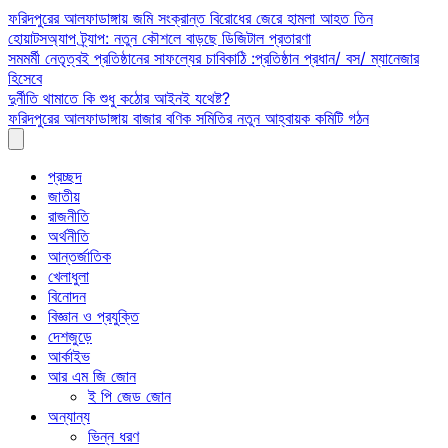
Skip
ফরিদপুরের আলফাডাঙ্গায় জমি সংক্রান্ত বিরোধের জেরে হামলা আহত তিন
to
হোয়াটসঅ্যাপ ট্র্যাপ: নতুন কৌশলে বাড়ছে ডিজিটাল প্রতারণা
content
সমমর্মী নেতৃত্বই প্রতিষ্ঠানের সাফল্যের চাবিকাঠি :প্রতিষ্ঠান প্রধান/ বস/ ম্যানেজার
হিসেবে
দুর্নীতি থামাতে কি শুধু কঠোর আইনই যথেষ্ট?
ফরিদপুরের আলফাডাঙ্গায় বাজার বণিক সমিতির নতুন আহ্বায়ক কমিটি গঠন
প্রচ্ছদ
জাতীয়
রাজনীতি
অর্থনীতি
আন্তর্জাতিক
খেলাধুলা
বিনোদন
বিজ্ঞান ও প্রযুক্তি
দেশজুড়ে
আর্কাইভ
আর এম জি জোন
ই পি জেড জোন
অন্যান্য
ভিন্ন ধরণ