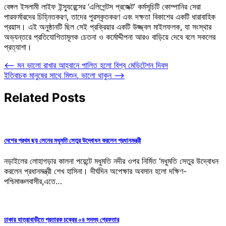
বেঙ্গল ইসলামী লাইফ ইন্স্যুরেন্সের ‘এলিগেন্টস প্রজেক্ট’ কর্মসূচিটি কোম্পানির সেরা
পারফর্মারদের চিহ্নিতকরণ, তাদের পুরস্কৃতকরণ এবং দক্ষতা বিকাশের একটি ধারাবাহিক
প্রয়াস। এই অনুষ্ঠানটি ছিল সেই প্রক্রিয়ার একটি উজ্জ্বল মাইলফলক, যা সংস্থার
অভ্যন্তরে প্রতিযোগিতামূলক চেতনা ও কর্মোদ্দীপনা আরও বাড়িয়ে দেবে বলে সকলের
প্রত্যাশা।
Post
⟵
মন ভালো রাখার আহ্বানে পালিত হলো বিশ্ব মেডিটেশন দিবস
ইতিবাচক মানুষের সাথে মিশুন, ভালো থাকুন
⟶
navigation
Related Posts
দেশের প্রথম ছয় লেনের মধুমতি সেতুর উদ্বোধন করলেন প্রধানমন্ত্রী
নড়াইলের লোহাগড়ার কালনা পয়েন্টে মধুমতি নদীর ওপর নির্মিত ‘মধুমতি সেতুর উদ্বোধন
করলেন প্রধানমন্ত্রী শেখ হাসিনা। দীর্ঘদিন অপেক্ষার অবসান হলো দক্ষিণ-
পশ্চিমাঞ্চলবাসীর,এতে…
ঢাকায় যাত্রাবাড়ীতে প্রতারক চক্রের ০৪ সদস্য গ্রেফতার