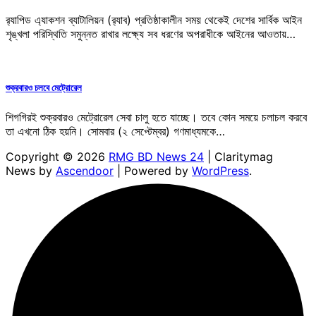
র‌্যাপিড এ্যাকশন ব্যাটালিয়ন (র‌্যাব) প্রতিষ্ঠাকালীন সময় থেকেই দেশের সার্বিক আইন
শৃঙ্খলা পরিস্থিতি সমুন্নত রাখার লক্ষ্যে সব ধরণের অপরাধীকে আইনের আওতায়…
শুক্রবারও চলবে মেট্রোরেল
শিগগিরই শুক্রবারও মেট্রোরেল সেবা চালু হতে যাচ্ছে। তবে কোন সময়ে চলাচল করবে
তা এখনো ঠিক হয়নি। সোমবার (২ সেপ্টেম্বর) গণমাধ্যমকে…
Copyright © 2026
RMG BD News 24
| Claritymag
News by
Ascendoor
| Powered by
WordPress
.