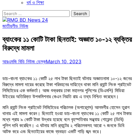
ধর্ম ও শিক্ষা
Search
for:
জাতীয়
লীড নিউজ
ব্যাংকের ১১ কোটি টাকা ছিনতাই: অজ্ঞাত ১০-১২ ব্যক্তির
বিরুদ্ধে মামলা
আরএমজি বিডি নিউজ ডেস্ক
March 10, 2023
ডাচ-বাংলা ব্যাংকের ১১ কোটি ২৫ লাখ টাকা ছিনতাই ঘটনায় অজ্ঞাতনামা ১০-১২ জনের
বিরুদ্ধে মামলা দায়ের করেছে টাকা পরিবহনের দায়িত্বে থাকা মানি প্ল্যান্ট লিংক প্রাইভেট
লিমিটেডের এক কর্মকর্তা। আজ শুক্রবার ঢাকা মহানগর পুলিশের (ডিএমপি) মিডিয়া
উইংয়ের অতিরিক্ত উপকমিশনার কেএন নিয়তি রায় এ তথ্য নিশ্চিত করেছেন।
মানি প্ল্যান্ট লিংক প্রাইভেট লিমিটেডের পরিচালক (অপারেশন্স) আলমগীর হোসেন তুরাগ
থানায় এই মামলা করেন। ছিনতাই হওয়া ডাচ-বাংলা ব্যাংকের ১১ কোটি ২৫ লাখ টাকার
মধ্যে প্রায় ৯ কোটি টাকা উদ্ধার হয়েছে বলে বৃহস্পতিবার সন্ধ্যায় গোয়েন্দা (ডিবি)
পুলিশ দাবি করেছিল। এ ঘটনায় মানি প্ল্যান্টের ২ পরিচালকসহ আরো ৭ জনকে ডিবি
আটক করে এবং ছিনতাইয়ের কাজে ব্যবহৃত একটি গাড়ি জব্দ করে।