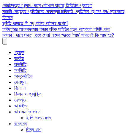
Skip
হোয়াটসঅ্যাপ ট্র্যাপ: নতুন কৌশলে বাড়ছে ডিজিটাল প্রতারণা
to
সমমর্মী নেতৃত্বই প্রতিষ্ঠানের সাফল্যের চাবিকাঠি :প্রতিষ্ঠান প্রধান/ বস/ ম্যানেজার
content
হিসেবে
দুর্নীতি থামাতে কি শুধু কঠোর আইনই যথেষ্ট?
ফরিদপুরের আলফাডাঙ্গায় বাজার বণিক সমিতির নতুন আহ্বায়ক কমিটি গঠন
আমড়া : দামে সস্তা, গুণে সেরা! নামের শুরুতে ‘আম’ থাকলেই কি আম হয়?
প্রচ্ছদ
জাতীয়
রাজনীতি
অর্থনীতি
আন্তর্জাতিক
খেলাধুলা
বিনোদন
বিজ্ঞান ও প্রযুক্তি
দেশজুড়ে
আর্কাইভ
আর এম জি জোন
ই পি জেড জোন
অন্যান্য
ভিন্ন ধরণ