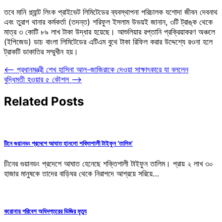
তবে মানি প্ল্যান্ট লিংক প্রাইভেট লিমিটেডের ব্যবস্থাপনা পরিচালক যশোদা জীবন দেবনাথ
এবং তুরাগ থানার কর্মকর্তা (তদন্ত) শরিফুল ইসলাম উভয়ই জানান, ৩টি ট্রাঙ্ক থেকে
মাত্র ৩ কোটি ৮৯ লাখ টাকা উদ্ধার হয়েছে। আশুলিয়ার রপ্তানি প্রক্রিয়াকরণ অঞ্চলে
(ইপিজেড) ডাচ বাংলা লিমিটেডের এটিএম বুথে টাকা রিফিল করার উদ্দেশ্যে রওনা হলে
ট্রাকটি ডাকাতির সম্মুখীন হয়।
Post
⟵
প্রধানমন্ত্রী শেখ হাসিনা আল-জাজিরাকে দেওয়া সাক্ষাৎকারে যা বললেন
বুদ্ধিমতী হওয়ার ৫ কৌশল
⟶
navigation
Related Posts
চীনে গুয়ানডং প্রদেশে আঘাত হানলো শক্তিশালী টাইফুন ‘তালিম’
চীনের গুয়ানডং প্রদেশে আঘাত হেনেছে শক্তিশালী টাইফুন তালিম। প্রায় ২ লাখ ৩০
হাজার মানুষকে তাদের বাড়িঘর থেকে নিরাপদে আশ্রয়ে সরিয়ে…
করোনায় পরিবেশ অধিদপ্তরের ডিজির মৃত্যু