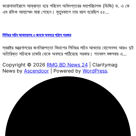
করোনাভাইরাসে আক্রান্ত হয়ে পরিবেশ অধিদপ্তরের মহাপরিচালক (ডিজি) ড. এ কে
এম রফিক আহাম্মেদ মারা গেছেন। মৃত্যুকালে তার বয়স হয়েছিল ৫৫…
সিনিয়র সচিব আখতারসহ ৩ জনকে অবসরে পাঠাল সরকার
স্বরাষ্ট্র মন্ত্রণালয়ের জননিরাপত্তা বিভাগের সিনিয়র সচিব আখতার হোসেনসহ আরও দুই
অতিরিক্ত সচিবকে চাকরি থেকে অবসরে পাঠিয়েছে সরকার। গতকাল মঙ্গলবার এ…
Copyright © 2026
RMG BD News 24
| Claritymag
News by
Ascendoor
| Powered by
WordPress
.