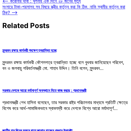
Post
⟵
করোনার থাবা : খুলনায় এক দিনে ২৮ জনের মৃত্যু
সংসারে টাকা-পয়সাসহ সব বিষয়ে স্ত্রীর কর্তৃত্ব করা কি ঠিক, নাকি স্বামীর কর্তৃত্ব করা
navigation
ঠিক?
⟶
Related Posts
সুন্দরবন রক্ষায় কার্যকরী পদক্ষেপ ত্বরান্বিত হচ্ছে
সুন্দরবন রক্ষায় কার্যকরী কৌশলপত্র ত্বরান্বিত হচ্ছে বলে বুধবার জানিয়েছেন পরিবেশ,
বন ও জলবায়ু পরিবর্তনমন্ত্রী মো. শাহাব উদ্দিন। তিনি বলেন, সুন্দরবন…
সরকার দেশকে আরো মর্যাদাপূর্ণ অবস্থানে নিতে কাজ করছে : প্রধানমন্ত্রী
প্রধানমন্ত্রী শেখ হাসিনা বলেছেন, তার সরকার রাষ্ট্র পরিচালনার মাধ্যমে প্রতিটি ক্ষেত্রে
বিশেষ করে আর্থ-সামাজিকভাবে স্বাবলম্বী করে দেশকে বিশ্বে আরো মর্যাদাপূর্ণ…
জাতীয় চার দিনের সফরে রাতে জাপান যাচ্ছেন প্রধান উপদেষ্টা