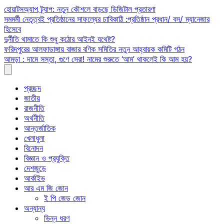
Skip
হোয়াটসঅ্যাপ ট্র্যাপ: নতুন কৌশলে বাড়ছে ডিজিটাল প্রতারণা
to
সমমর্মী নেতৃত্বই প্রতিষ্ঠানের সাফল্যের চাবিকাঠি :প্রতিষ্ঠান প্রধান/ বস/ ম্যানেজার
content
হিসেবে
দুর্নীতি থামাতে কি শুধু কঠোর আইনই যথেষ্ট?
ফরিদপুরের আলফাডাঙ্গায় বাজার বণিক সমিতির নতুন আহ্বায়ক কমিটি গঠন
আমড়া : দামে সস্তা, গুণে সেরা! নামের শুরুতে ‘আম’ থাকলেই কি আম হয়?
প্রচ্ছদ
জাতীয়
রাজনীতি
অর্থনীতি
আন্তর্জাতিক
খেলাধুলা
বিনোদন
বিজ্ঞান ও প্রযুক্তি
দেশজুড়ে
আর্কাইভ
আর এম জি জোন
ই পি জেড জোন
অন্যান্য
ভিন্ন ধরণ