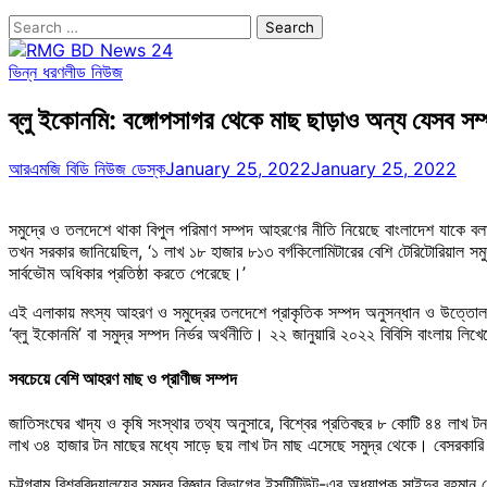
Search
for:
ভিন্ন ধরণ
লীড নিউজ
ব্লু ইকোনমি: বঙ্গোপসাগর থেকে মাছ ছাড়াও অন্য যেসব সম্
আরএমজি বিডি নিউজ ডেস্ক
January 25, 2022
January 25, 2022
সমুদ্রে ও তলদেশে থাকা বিপুল পরিমাণ সম্পদ আহরণের নীতি নিয়েছে বাংলাদেশ যাকে বলা হ
তখন সরকার জানিয়েছিল, ‘১ লাখ ১৮ হাজার ৮১৩ বর্গকিলোমিটারের বেশি টেরিটোরিয়াল 
সার্বভৌম অধিকার প্রতিষ্ঠা করতে পেরেছে।’
এই এলাকায় মৎস্য আহরণ ও সমুদ্রের তলদেশে প্রাকৃতিক সম্পদ অনুসন্ধান ও উত্তোলনে 
‘ব্লু ইকোনমি’ বা সমুদ্র সম্পদ নির্ভর অর্থনীতি। ২২ জানুয়ারি ২০২২ বিবিসি বাংলায় লি
সবচেয়ে বেশি আহরণ মাছ ও প্রাণীজ সম্পদ
জাতিসংঘের খাদ্য ও কৃষি সংস্থার তথ্য অনুসারে, বিশ্বের প্রতিবছর ৮ কোটি ৪৪ লাখ 
লাখ ৩৪ হাজার টন মাছের মধ্যে সাড়ে ছয় লাখ টন মাছ এসেছে সমুদ্র থেকে। বেসরকারি 
চট্টগ্রাম বিশ্ববিদ্যালয়ের সমুদ্র বিজ্ঞান বিভাগের ইন্সটিটিউট-এর অধ্যাপক সাইদুর র