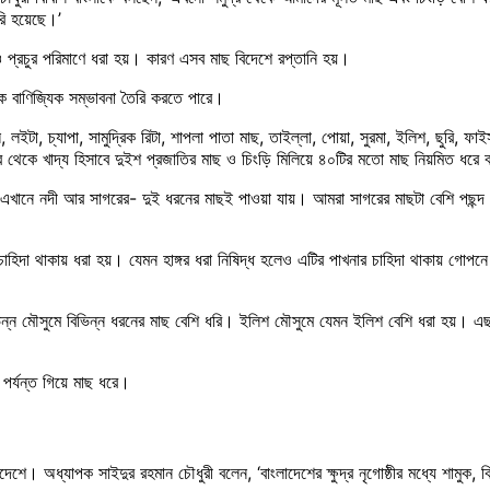
রি হয়েছে।’
ও প্রচুর পরিমাণে ধরা হয়। কারণ এসব মাছ বিদেশে রপ্তানি হয়।
পক বাণিজ্যিক সম্ভাবনা তৈরি করতে পারে।
েল, লইটা, চ্যাপা, সামুদ্রিক রিটা, শাপলা পাতা মাছ, তাইল্লা, পোয়া, সুরমা, ইলিশ, ছুরি, 
গর থেকে খাদ্য হিসাবে দুইশ প্রজাতির মাছ ও চিংড়ি মিলিয়ে ৪০টির মতো মাছ নিয়মিত ধরে
‘আমাদের এখানে নদী আর সাগরের- দুই ধরনের মাছই পাওয়া যায়। আমরা সাগরের মাছটা বেশ
িদা থাকায় ধরা হয়। যেমন হাঙ্গর ধরা নিষিদ্ধ হলেও এটির পাখনার চাহিদা থাকায় গোপনে 
্ন মৌসুমে বিভিন্ন ধরনের মাছ বেশি ধরি। ইলিশ মৌসুমে যেমন ইলিশ বেশি ধরা হয়। এছাড়
 পর্যন্ত গিয়ে মাছ ধরে।
েশে। অধ্যাপক সাইদুর রহমান চৌধুরী বলেন, ‘বাংলাদেশের ক্ষুদ্র নৃগোষ্ঠীর মধ্যে শামুক,