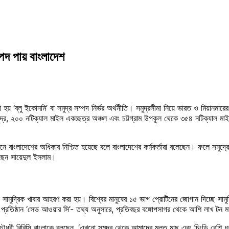
পদ পায় বাংলাদেশ
য় ‘ব্লু ইকোনমি’ বা সমুদ্র সম্পদ নির্ভর অর্থনীতি। সমুদ্রসীমা নিয়ে ভারত ও মিয়ানমা
সমুদ্র, ২০০ নটিক্যাল মাইল একচ্ছত্র অঞ্চল এবং চট্টগ্রাম উপকূল থেকে ৩৫৪ নটিক্যাল 
বাংলাদেশের অধিকার নিশ্চিত হয়েছে বলে বাংলাদেশের কর্মকর্তারা বলেছেন। ফলে সমুদ্র
খেছেন সায়েদুল ইসলাম।
টন সামুদ্রিক খাবার আহরণ করা হয়। বিশ্বের মানুষের ১৫ ভাগ প্রোটিনের জোগান দিচ্ছে 
প্রতিষ্ঠান ‘সেভ আওয়ার সি’- তথ্য অনুসারে, প্রতিবছর বঙ্গোপসাগর থেকে আশি লাখ টন 
হমান চৌধুরী বিবিসি বাংলাকে বলছেন, ‘এখনো সমুদ্র থেকে আমাদের মূলত মাছ এবং চিংড়ি বেশ