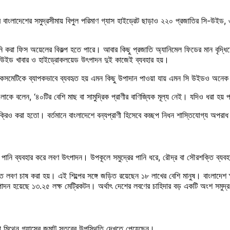
 করে বাংলাদেশের সমুদ্রসীমায় বিপুল পরিমাণ গ্যাস হাইড্রেট ছাড়াও ২২০ প্রজাতির সি-উইড
ি করা ফিস অয়েলের বিকল্প হতে পারে। আবার কিছু প্রজাতি অ্যানিমেল ফিডের মান বৃদ্ধি
ি-উইড খাবার ও হাইড্রোকলয়েড উৎপাদন দুই কাজেই ব্যবহার হয়।
কসমেটিকে ব্যাপকভাবে ব্যবহৃত হয় এমন কিছু উপাদান পাওয়া যায় এমন সি উইডও অনেক 
াংলাকে বলেন, ‘৪০টির বেশি মাছ বা সামুদ্রিক প্রাণীর বাণিজ্যিক মূল্য নেই। যদিও ধরা হয় 
 করা হতো। বর্তমানে বাংলাদেশে বন্যপ্রাণী হিসেবে কচ্ছপ নিধন শাস্তিযোগ্য অপরা
্রের পানি ব্যবহার করে লবণ উৎপাদন। উপকূলে সমুদ্রের পানি ধরে, রৌদ্র বা সৌরশক্তি ব
িতে লবণ চাষ করা হয়। এই শিল্পের সঙ্গে জড়িত রয়েছেন ১৮ লাখের বেশি মানুষ। বাংলাদেশ ক্
াদন হয়েছে ১৩.২৫ লক্ষ মেট্রিকটন। অর্থাৎ দেশের লবণের চাহিদার বড় একটি অংশ সমুদ
ট বা মিথেন গ্যাসের জমাট স্তরের উপস্থিতি দেখতে পেয়েছেন।