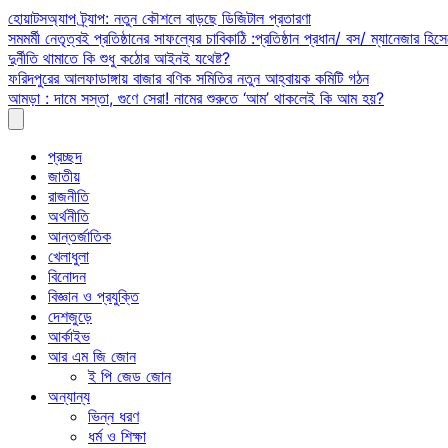
Skip
হোয়াটসঅ্যাপ ট্র্যাপ: নতুন কৌশলে বাড়ছে ডিজিটাল প্রতারণা
to
সমমর্মী নেতৃত্বই প্রতিষ্ঠানের সাফল্যের চাবিকাঠি :প্রতিষ্ঠান প্রধান/ বস/ ম্যানেজার হিসে
content
দুর্নীতি থামাতে কি শুধু কঠোর আইনই যথেষ্ট?
ফরিদপুরের আলফাডাঙ্গায় বাজার বণিক সমিতির নতুন আহ্বায়ক কমিটি গঠন
আমড়া : দামে সস্তা, গুণে সেরা! নামের শুরুতে ‘আম’ থাকলেই কি আম হয়?
প্রচ্ছদ
জাতীয়
রাজনীতি
অর্থনীতি
আন্তর্জাতিক
খেলাধুলা
বিনোদন
বিজ্ঞান ও প্রযুক্তি
দেশজুড়ে
আর্কাইভ
আর এম জি জোন
ই পি জেড জোন
অন্যান্য
ভিন্ন ধরণ
ধর্ম ও শিক্ষা