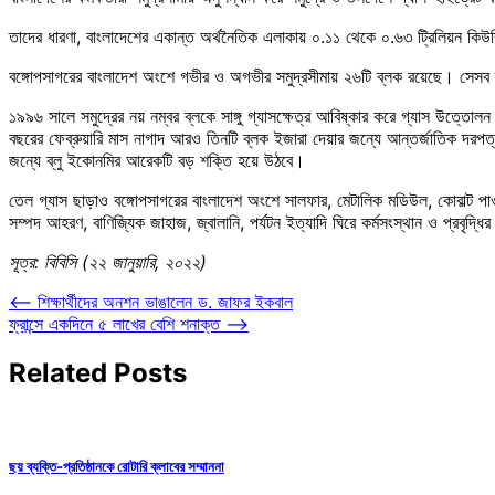
তাদের ধারণা, বাংলাদেশের একান্ত অর্থনৈতিক এলাকায় ০.১১ থেকে ০.৬৩ ট্রিলিয়ন কিউব
বঙ্গোপসাগরের বাংলাদেশ অংশে গভীর ও অগভীর সমুদ্রসীমায় ২৬টি ব্লক রয়েছে। সেসব ব্
১৯৯৬ সালে সমুদ্রের নয় নম্বর ব্লকে সাঙ্গু গ্যাসক্ষেত্র আবিষ্কার করে গ্যাস উত্তোলন
বছরের ফেব্রুয়ারি মাস নাগাদ আরও তিনটি ব্লক ইজারা দেয়ার জন্যে আন্তর্জাতিক দরপ
জন্যে ব্লু ইকোনমির আরেকটি বড় শক্তি হয়ে উঠবে।
তেল গ্যাস ছাড়াও বঙ্গোপসাগরের বাংলাদেশ অংশে সালফার, মেটালিক মডিউল, কোবাল্ট পাও
সম্পদ আহরণ, বাণিজ্যিক জাহাজ, জ্বালানি, পর্যটন ইত্যাদি ঘিরে কর্মসংস্থান ও প্রবৃদ্ধি
সূত্র: বিবিসি (২২ জানুয়ারি, ২০২২)
Post
⟵
শিক্ষার্থীদের অনশন ভাঙালেন ড. জাফর ইকবাল
ফ্রান্সে একদিনে ৫ লাখের বেশি শনাক্ত
⟶
navigation
Related Posts
ছয় ব্যক্তি-প্রতিষ্ঠানকে রোটারি ক্লাবের সম্মাননা