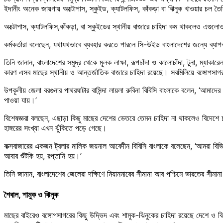
ইদানীং অনেক জায়গায় অক্টোপাস, স্কুইড, ক্যাটলফিস, কাঁকড়া বা ঝিনুক খাওয়ার চল তৈ
অক্টোপাস, ক্যাটলফিস,কাঁকড়া, বা স্কুইডের স্থানীয় বাজারে চাহিদা কম থাকলেও এগুলো
কর্মকর্তারা বলেছেন, যথাযথভাবে ব্যবহার করতে পারলে সি-উইড বাংলাদেশের জন্যে ব্যা
তিনি জানান, বাংলাদেশের সমুদ্র থেকে মূলক লাক্ষা, রূপচাঁদা ও কালোচাঁদা, টুনা, ম্যাকার
কারণ এসব মাছের স্থানীয় ও আন্তর্জাতিক বাজারে চাহিদা রয়েছে। সবমিলিয়ে বঙ্গোপসা
উপকূলীয় জেলা বরগুনার পাথরঘাটার বাসিন্দা লায়লা রুবিনা বিবিসি বাংলাকে বলেন, 
পাওয়া যায়।’
বিশেষজ্ঞরা বলছেন, এছাড়া কিছু মাছের দেশের ভেতরে তেমন চাহিদা না থাকলেও বিদেশে চাহ
হাঙ্গরের সংখ্যা এখন ঝুঁকিতে পড়ে গেছে।
কক্সবাজারের একজন ট্রলার মালিক জয়নাল আবেদীন বিবিসি বাংলাকে বলেছেন, ‘আমরা বিভিন
আবার শুঁটকি হয়, রপ্তানি হয়।’
তিনি জানান, বাংলাদেশের জেলেরা দক্ষিণে মিয়ানমারের সীমানা আর পশ্চিমে ভারতের সীমানা
শৈবাল, শামুক ও ঝিনুক
মাছের বাইরেও বঙ্গোপসাগরের কিছু উদ্ভিদ এবং শামুক-ঝিনুকের চাহিদা রয়েছে দেশে ও বিদ