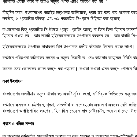
প্রচলিত একটি খাবার না হলেও সমুদ্র থেকে এটাও আহরণ করা হয়।’
কিছুদিন আগে বাংলাদেশের পররাষ্ট্র মন্ত্রণালয় জানিয়েছে, প্রায় দুই বছর ধরে গবেষণা
লবস্টার, ৬ প্রজাতির কাঁকড়া এবং ৬১ প্রজাতির সি-গ্রাস চিহ্নিত করা হয়েছে।
বাংলাদেশের কিছু প্রজাতির সি উইডে প্রচুর প্রোটিন আছে; যা ফিস ফিড হিসেবে আমদান
হিসেবে খাওয়া হয়। আর লালটি হাইড্রোকলয়েড উৎপাদনে ব্যবহৃত হয়। আর বাদামি স
হাইড্রোকলয়েড উৎপাদন সাধারণত শিল্প উৎপাদনে জলীয় কাঁচামাল হিসেবে কাজে লাগে। 
বর্তমানে পরিকল্পনা কমিশনের সদস্য ও সমুদ্র বিজ্ঞানী ড. মোঃ কাউসার আহম্মেদ বিবিসি ব
অনেক সময় জেলেদের জালে কচ্ছপ ধরা পড়তো। কখনো কখনো এসব কচ্ছপ গোপনে বিক্রিও
লবণ উৎপাদন
বাংলাদেশের জলসীমায় সমুদ্র থাকার বড় একটি সুবিধা হলো, বাণিজ্যিক ভিত্তিতে সমুদ
বর্তমানে কক্সবাজার, চট্টগ্রাম, খুলনা, সাতক্ষীরা ও বাগেরহাটের এক লাখ একরের বেশি জম
বাংলাদেশে অপরিশোধিত লবণের চাহিদা ছিল ১৬.৫৭ লাখ মেট্রিকটন, তবে সারা দেশে উৎপ
গ্যাস ও খনিজ সম্পদ
বাংলাদেশের কর্মকর্তারা সমুদ্রসীমায় অনুসন্ধান করে সমুদ্রে ও তলদেশে গ্যাস-হাইড্রে