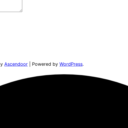
by
Ascendoor
| Powered by
WordPress
.