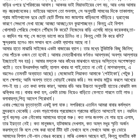
বাড়ির ওপরে দু’পরিবারের আবাস। আকবর ভাই মিয়াভাইয়ের বেশ বড়, আর ওমর আমার
বড় বছরখানেকের। ভাইয়ের আদেশ তো শুনলাম, সে অনুযায়ী সামনের দিকে তাকালাম;
প্রায় মাইলখানেক দুরে ছোট ছোট টিলার মত জায়গায় বাড়িগুলো দাঁড়িয়ে। দুরত্বের
কারণে সেগুলো দেখা যাচ্ছে আবছা আবছা;যেন কুয়াশাচ্ছন্ন। কিন্তু এই বিশাল
খোলামাঠ পেরিয়ে সেখানে পৌঁছাব কি করে? নিজেদের বাড়ি এসেছি মাত্র কয়েকবার,তা-
ও বহুদিন পর পর; সে জন্যে ভালো করে চিনিও না। কিন্তু সেটা কি করে বলি?
ক্ষুদ্রকায় হলেও মান সম্মান বলে একটা ব্যাপার আছে না !
আমার হাতে মাঝারি সাইজের একটা বাজারের ব্যাগ। তার মধ্যে টুকিটাকি কিছু জিনিস;
সের পাঁচেক ওজন তো হবেই। আমার দেহতরীখানার বর্ণনাও আবশ্যক( অবশ্য আল্লাহর
ইচ্ছাতেই সব হয়)। আমার মস্তক আর কাঁধের মাঝখানে ঘাড়ের অস্তিত্ব অপেক্ষাকৃত
খাটো। তবে উদরসর্বস্ব আমি; হালাল খাবার যা পাই,তাতে না নেই ( মাশআল্লাহ, এ
বয়সেও তেমনটি অব্যাহত আছে)। মেজোভাই লিয়াকত আমাকে ’পেইটকো’( পেটুক )
বলে ক্ষেপায়; আমি অবশ্য তাতে থোড়াই কেয়ার করি। সব কথায় মাইন্ড করলে আখেরে
লস-ই হয়। এত কথা বলার কারণ, আমার বডি আর উচ্চতা অনুযায়ী হাতের বোঝাটা কম
ঝক্কির নয়। বাবার কথা হল, একটা চামচ নিয়েও বাড়িতে ফেলতে পারলে তাই লাভ।
বলাবাহুল্য,পিতৃ আদেশ শিরোধার্য।
এবার পেছনের বৃত্তান্তটা একটু বলা যাক। সপরিবারে এতদিন আমরা বাবার কর্মস্থল
সুন্দরবনে থেকেছি। এখন পড়াশোনার প্রয়োজনে গ্রামের বাড়িতে আসতেই হল। নয়দিন
পূর্বে বড়সড় এক নৌকোয় আমাদের যাত্রা শুরু। কত নগর জনপদ যে পার হয়ে এলাম,
তার ইয়ত্তা নেই। কত মানুষজন, হাটবাজার দেখলাম, কত অম্ল মধুর স্মৃতি অর্জন
করলাম;তা কি বলে শেষ করা যাবে! টিটা হাট যেখানে বসে সেখানে আজ খুব ভোরে
আমাদের বিশাল নৌ-যান নোঙর করেছে। মাঝি একজন আছেন বটে, কিন্তু যাবতীয় কষ্ট