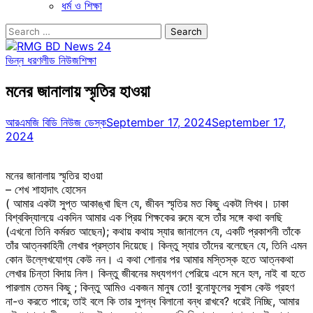
ধর্ম ও শিক্ষা
Search
for:
ভিন্ন ধরণ
লীড নিউজ
শিক্ষা
মনের জানালায় স্মৃতির হাওয়া
আরএমজি বিডি নিউজ ডেস্ক
September 17, 2024
September 17,
2024
মনের জানালায় স্মৃতির হাওয়া
– শেখ শাহাদাৎ হোসেন
( আমার একটা সুপ্ত আকাঙ্খা ছিল যে, জীবন স্মৃতির মত কিছু একটা লিখব। ঢাকা
বিশ্ববিদ্যালয়ে একদিন আমার এক প্রিয় শিক্ষকের রুমে বসে তাঁর সঙ্গে কথা বলছি
(এখনো তিনি কর্মরত আছেন); কথায় কথায় স্যার জানালেন যে, একটি প্রকাশনী তাঁকে
তাঁর আত্নকাহিনী লেখার প্রস্তাব দিয়েছে। কিন্তু স্যার তাঁদের বলেছেন যে, তিনি এমন
কোন উল্লেখযোগ্য কেউ নন। এ কথা শোনার পর আমার মস্তিস্ক হতে আত্নকথা
লেখার চিন্তা বিদায় নিল। কিন্তু জীবনের মধ্যগগণ পেরিয়ে এসে মনে হল, নাই বা হতে
পারলাম তেমন কিছু ; কিন্তু আমিও একজন মানুষ তো! বুনোফুলের সুবাস কেউ গ্রহণ
না-ও করতে পারে; তাই বলে কি তার সুগন্ধ বিলানো বন্ধ রাখবে? ধরেই নিচ্ছি, আমার