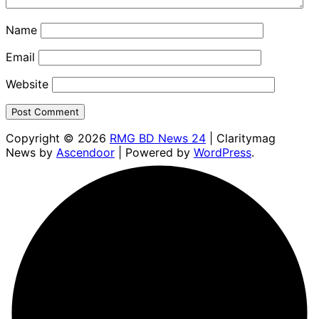
Name
Email
Website
Copyright © 2026
RMG BD News 24
| Claritymag
News by
Ascendoor
| Powered by
WordPress
.