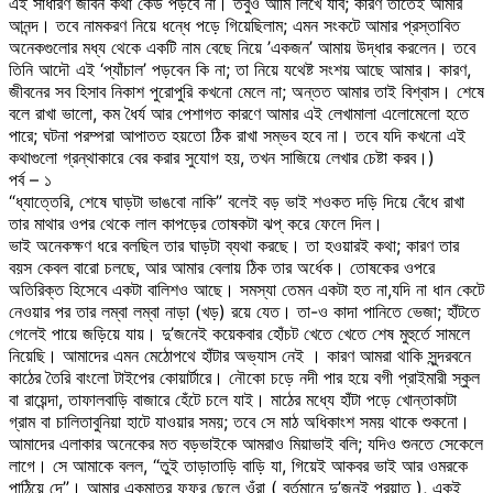
এই সাধারণ জীবন কথা কেউ পড়বে না। তবুও আমি লিখে যাব; কারণ তাতেই আমার
আনন্দ। তবে নামকরণ নিয়ে ধন্ধে পড়ে গিয়েছিলাম; এমন সংকটে আমার প্রস্তাবিত
অনেকগুলোর মধ্য থেকে একটি নাম বেছে নিয়ে ’একজন’ আমায় উদ্ধার করলেন। তবে
তিনি আদৌ এই ‘প্যাঁচাল’ পড়বেন কি না; তা নিয়ে যথেষ্ট সংশয় আছে আমার। কারণ,
জীবনের সব হিসাব নিকাশ পুরোপুরি কখনো মেলে না; অন্তত আমার তাই বিশ্বাস। শেষে
বলে রাখা ভালো, কম ধৈর্য আর পেশাগত কারণে আমার এই লেখামালা এলোমেলো হতে
পারে; ঘটনা পরম্পরা আপাতত হয়তো ঠিক রাখা সম্ভব হবে না। তবে যদি কখনো এই
কথাগুলো গ্রন্থাকারে বের করার সুযোগ হয়, তখন সাজিয়ে লেখার চেষ্টা করব।)
পর্ব – ১
“ধ্যাত্তেরি, শেষে ঘাড়টা ভাঙবো নাকি” বলেই বড় ভাই শওকত দড়ি দিয়ে বেঁধে রাখা
তার মাথার ওপর থেকে লাল কাপড়ের তোষকটা ঝপ্ করে ফেলে দিল।
ভাই অনেকক্ষণ ধরে বলছিল তার ঘাড়টা ব্যথা করছে। তা হওয়ারই কথা; কারণ তার
বয়স কেবল বারো চলছে, আর আমার বেলায় ঠিক তার অর্ধেক। তোষকের ওপরে
অতিরিক্ত হিসেবে একটা বালিশও আছে। সমস্যা তেমন একটা হত না,যদি না ধান কেটে
নেওয়ার পর তার লম্বা লম্বা নাড়া (খড়) রয়ে যেত। তা-ও কাদা পানিতে ভেজা; হাঁটতে
গেলেই পায়ে জড়িয়ে যায়। দু’জনেই কয়েকবার হোঁচট খেতে খেতে শেষ মুহুর্তে সামলে
নিয়েছি। আমাদের এমন মেঠোপথে হাঁটার অভ্যাস নেই । কারণ আমরা থাকি সুন্দরবনে
কাঠের তৈরি বাংলো টাইপের কোয়ার্টারে। নৌকো চড়ে নদী পার হয়ে বগী প্রাইমারী স্কুল
বা রায়েন্দা, তাফালবাড়ি বাজারে হেঁটে চলে যাই। মাঠের মধ্যে হাঁটা পড়ে খোন্তাকাটা
গ্রাম বা চালিতাবুনিয়া হাটে যাওয়ার সময়; তবে সে মাঠ অধিকাংশ সময় থাকে শুকনো।
আমাদের এলাকার অনেকের মত বড়ভাইকে আমরাও মিয়াভাই বলি; যদিও শুনতে সেকেলে
লাগে। সে আমাকে বলল, “তুই তাড়াতাড়ি বাড়ি যা, গিয়েই আকবর ভাই আর ওমরকে
পাঠিয়ে দে”। আমার একমাত্র ফুফুর ছেলে ওঁরা ( বর্তমানে দু’জনই প্রয়াত ), একই