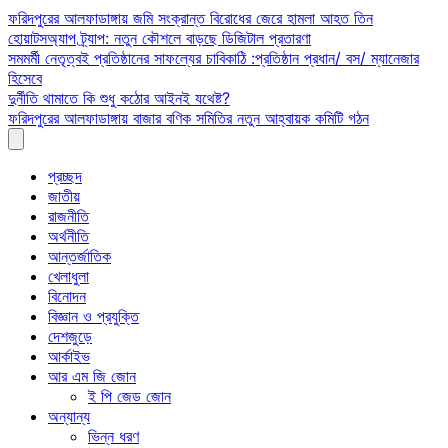
Skip
ফরিদপুরের আলফাডাঙ্গায় জমি সংক্রান্ত বিরোধের জেরে হামলা আহত তিন
to
হোয়াটসঅ্যাপ ট্র্যাপ: নতুন কৌশলে বাড়ছে ডিজিটাল প্রতারণা
content
সমমর্মী নেতৃত্বই প্রতিষ্ঠানের সাফল্যের চাবিকাঠি :প্রতিষ্ঠান প্রধান/ বস/ ম্যানেজার
হিসেবে
দুর্নীতি থামাতে কি শুধু কঠোর আইনই যথেষ্ট?
ফরিদপুরের আলফাডাঙ্গায় বাজার বণিক সমিতির নতুন আহ্বায়ক কমিটি গঠন
প্রচ্ছদ
জাতীয়
রাজনীতি
অর্থনীতি
আন্তর্জাতিক
খেলাধুলা
বিনোদন
বিজ্ঞান ও প্রযুক্তি
দেশজুড়ে
আর্কাইভ
আর এম জি জোন
ই পি জেড জোন
অন্যান্য
ভিন্ন ধরণ