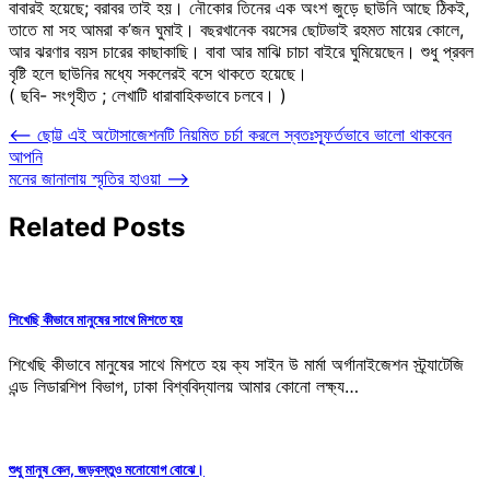
বাবারই হয়েছে; বরাবর তাই হয়। নৌকোর তিনের এক অংশ জুড়ে ছাউনি আছে ঠিকই,
তাতে মা সহ আমরা ক’জন ঘুমাই। বছরখানেক বয়সের ছোটভাই রহমত মায়ের কোলে,
আর ঝরণার বয়স চারের কাছাকাছি। বাবা আর মাঝি চাচা বাইরে ঘুমিয়েছেন। শুধু প্রবল
বৃষ্টি হলে ছাউনির মধ্যে সকলেরই বসে থাকতে হয়েছে।
( ছবি- সংগৃহীত ; লেখাটি ধারাবাহিকভাবে চলবে। )
Post
⟵
ছোট্ট এই অটোসাজেশনটি নিয়মিত চর্চা করলে স্বতঃস্ফূর্তভাবে ভালো থাকবেন
আপনি
navigation
মনের জানালায় স্মৃতির হাওয়া
⟶
Related Posts
শিখেছি কীভাবে মানুষের সাথে মিশতে হয়
শিখেছি কীভাবে মানুষের সাথে মিশতে হয় ক্য সাইন উ মার্মা অর্গানাইজেশন স্ট্র্যাটেজি
এন্ড লিডারশিপ বিভাগ, ঢাকা বিশ্ববিদ্যালয় আমার কোনো লক্ষ্য…
শুধু মানুষ কেন, জড়বস্তুও মনোযোগ বোঝে।