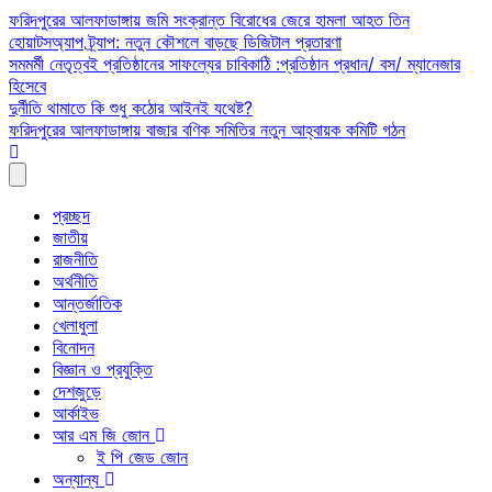
Skip
ফরিদপুরের আলফাডাঙ্গায় জমি সংক্রান্ত বিরোধের জেরে হামলা আহত তিন
to
হোয়াটসঅ্যাপ ট্র্যাপ: নতুন কৌশলে বাড়ছে ডিজিটাল প্রতারণা
content
সমমর্মী নেতৃত্বই প্রতিষ্ঠানের সাফল্যের চাবিকাঠি :প্রতিষ্ঠান প্রধান/ বস/ ম্যানেজার
হিসেবে
দুর্নীতি থামাতে কি শুধু কঠোর আইনই যথেষ্ট?
ফরিদপুরের আলফাডাঙ্গায় বাজার বণিক সমিতির নতুন আহ্বায়ক কমিটি গঠন
প্রচ্ছদ
জাতীয়
রাজনীতি
অর্থনীতি
আন্তর্জাতিক
খেলাধুলা
বিনোদন
বিজ্ঞান ও প্রযুক্তি
দেশজুড়ে
আর্কাইভ
আর এম জি জোন
ই পি জেড জোন
অন্যান্য