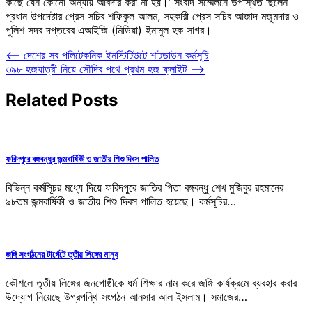
কাছে যেন কোনো অন্যায় আবদার করা না হয়।’ সংবাদ সম্মেলনে উপস্থিত ছিলেন
প্রধান উপদেষ্টার প্রেস সচিব শফিকুল আলম, সহকারী প্রেস সচিব আজাদ মজুমদার ও
পুলিশ সদর দপ্তরের এআইজি (মিডিয়া) ইনামুল হক সাগর।
Post
⟵
দেশের সব পলিটেকনিক ইনস্টিটিউটে শাটডাউন কর্মসূচি
৩৯৮ হজযাত্রী নিয়ে সৌদির পথে প্রথম হজ ফ্লাইট
⟶
navigation
Related Posts
ফরিদপুরে বঙ্গবন্ধুর জন্মবার্ষিকী ও জাতীয় শিশু দিবস পালিত
বিভিন্ন কর্মসূিচর মধ্যে দিয়ে ফরিদপুরে জাতির পিতা বঙ্গবন্ধু শেখ মুজিবুর রহমানের
৯৮তম জন্মবার্ষিকী ও জাতীয় শিশু দিবস পালিত হয়েছে। কর্মসূচির…
জঙ্গি সংগঠনের টার্গেটে তৃতীয় লিঙ্গের মানুষ
কৌশলে তৃতীয় লিঙ্গের জনগোষ্ঠীকে ধর্ম শিক্ষার নাম করে জঙ্গি কার্যক্রমে ব্যবহার করার
উদ্যোগ নিয়েছে উগ্রপন্থি সংগঠন আনসার আল ইসলাম। সমাজের…