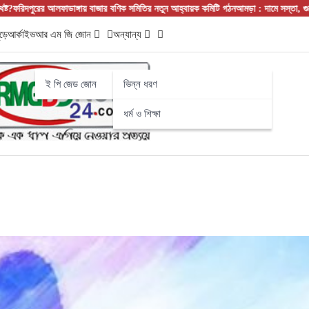
ফাডাঙ্গায় বাজার বণিক সমিতির নতুন আহ্বায়ক কমিটি গঠন
আমড়া : দামে সস্তা, গুণে সেরা! নামের
ড়ে
আর্কাইভ
আর এম জি জোন
অন্যান্য
ই পি জেড জোন
ভিন্ন ধরণ
ধর্ম ও শিক্ষা