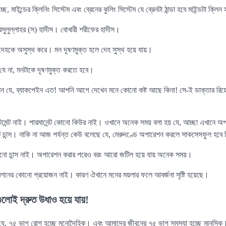
, মাইন্ডের ক্লিনিং সিস্টেম এবং ব্রেনের কুলিং সিস্টেম যে ব্রেনটা ঠান্ডা হবে মাইন্ডটা ক্লিন
রসুলুল্লাহর (স) হাদীস। বোখারী শরীফের হাদীস।
ষণ দেহকে অসুস্থ করে। মন দূষণমুক্ত হলে দেহ সুস্থ হয়ে যায়।
 যে না, মনটাকে দূষণমুক্ত করতে হবে।
 যে, ব্যাকপেইন এত! আপনি আগে দেখেন মনে কোনো কষ্ট আছে কিনা! সে-ই ডাক্তার রিয়ে
িটমেন্ট নাই। পারমানেন্ট কোনো কিউর নাই। ওখানে অনেক সময় বলা হয় যে, আচ্ছা এখানে
ান্স। নাকি না আজ পর্যন্ত কেউ বলেছে যে, মেরুদণ্ডে অপারেশন করলে সাকসেসফুল হবে কি
োনো চান্স নাই। অপারেশন করার পরেও বরং আরো জটিল হয়ে যায় অনেক সময়।
শনের কোনো প্রয়োজন নাই। কারণ ঐখানে মনের ময়লার ফলে আবর্জনা সৃষ্টি হয়েছে।
গুলোই দ্রুত উধাও হয়ে যায়!
যে, ৭৫ ভাগ রোগ হচ্ছে মনোদৈহিক। এবং আমাদের জীবনের ৭৫ ভাগ সমস্যা হচ্ছে মানসিক