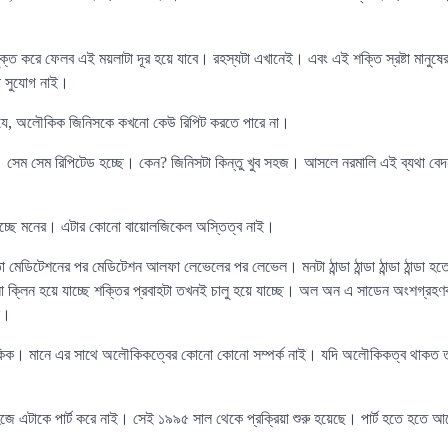
্ত করে ফেলব এই ময়লাটা দূর হয়ে যাবে। রহস্যটা এখানেই। এবং এই শক্তি স্রষ্টা মানুষে
 সুযোগ নাই।
 যে, অলৌকিক জিনিসকে কখনো কেউ রিপিট করতে পারে না।
সেম সেম রিপিটেড হচ্ছে। কেন? জিনিসটা কিন্তু খুব সহজ। আসলে নরমালি এই ব্যথা বেদন
 হচ্ছে মনের। এটার কোনো বায়োলজিকেল অস্তিত্ব নাই।
মেডিটেশনের পর মেডিটেশন আলফা লেভেলের পর লেভেল। মনটা ঠান্ডা ঠান্ডা ঠান্ডা ঠান্ডা হত
 ক্লিন হয়ে যাচ্ছে শক্তির প্রবাহটা তখনই চালু হয়ে যাচ্ছে। অল অন এ সাডেন অংশগ্রহণ
াই।
িক। মানে এর সাথে অলৌকিকত্বের কোনো কোনো সম্পর্ক নাই। যদি অলৌকিকত্ব থাকত তাহ
সহজে এটাকে পার্ট করে নাই। সেই ১৯৯৫ সাল থেকে প্রক্রিয়া শুরু হয়েছে। পার্ট হতে হত