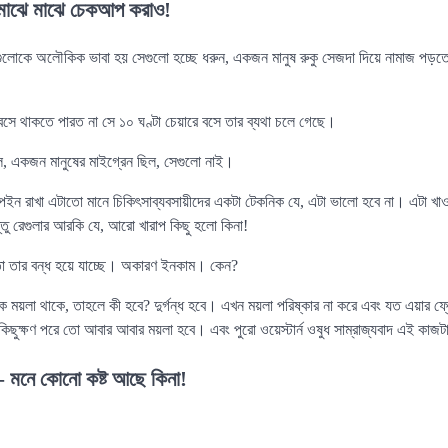
 মাঝে মাঝে চেকআপ করাও!
গুলোকে অলৌকিক ভাবা হয় সেগুলো হচ্ছে ধরুন, একজন মানুষ রুকু সেজদা দিয়ে নামাজ পড়তে
 বসে থাকতে পারত না সে ১০ ঘণ্টা চেয়ারে বসে তার ব্যথা চলে গেছে।
ল, একজন মানুষের মাইগ্রেন ছিল, সেগুলো নাই।
পেইন রাখা এটাতো মানে চিকিৎসাব্যবসায়ীদের একটা টেকনিক যে, এটা ভালো হবে না। এটা খ
ু রেগুলার আরকি যে, আরো খারাপ কিছু হলো কিনা!
 তার বন্ধ হয়ে যাচ্ছে। অকারণ ইনকাম। কেন?
ে ময়লা থাকে, তাহলে কী হবে? দুর্গন্ধ হবে। এখন ময়লা পরিষ্কার না করে এবং যত এয়ার ফ্রে
কিছুক্ষণ পরে তো আবার আবার ময়লা হবে। এবং পুরো ওয়েস্টার্ন ওষুধ সাম্রাজ্যবাদ এই কাজ
- মনে কোনো কষ্ট আছে কিনা!