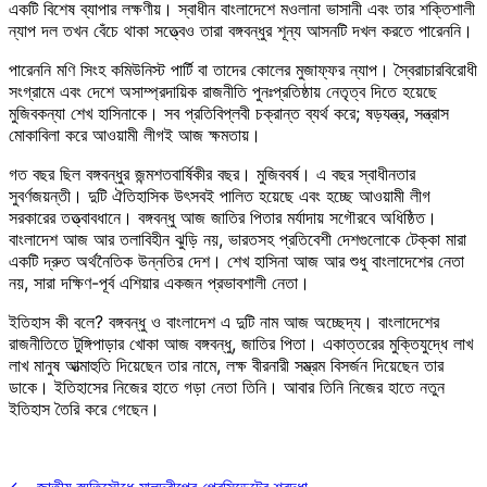
একটি বিশেষ ব্যাপার লক্ষণীয়। স্বাধীন বাংলাদেশে মওলানা ভাসানী এবং তার শক্তিশালী
ন্যাপ দল তখন বেঁচে থাকা সত্ত্বেও তারা বঙ্গবন্ধুর শূন্য আসনটি দখল করতে পারেননি।
পারেননি মণি সিংহ কমিউনিস্ট পার্টি বা তাদের কোলের মুজাফ্ফর ন্যাপ। স্বৈরাচারবিরোধী
সংগ্রামে এবং দেশে অসাম্প্রদায়িক রাজনীতি পুনঃপ্রতিষ্ঠায় নেতৃত্ব দিতে হয়েছে
মুজিবকন্যা শেখ হাসিনাকে। সব প্রতিবিপ্লবী চক্রান্ত ব্যর্থ করে; ষড়যন্ত্র, সন্ত্রাস
মোকাবিলা করে আওয়ামী লীগই আজ ক্ষমতায়।
গত বছর ছিল বঙ্গবন্ধুর জন্মশতবার্ষিকীর বছর। মুজিববর্ষ। এ বছর স্বাধীনতার
সুবর্ণজয়ন্তী। দুটি ঐতিহাসিক উৎসবই পালিত হয়েছে এবং হচ্ছে আওয়ামী লীগ
সরকারের তত্ত্বাবধানে। বঙ্গবন্ধু আজ জাতির পিতার মর্যাদায় সগৌরবে অধিষ্ঠিত।
বাংলাদেশ আজ আর তলাবিহীন ঝুড়ি নয়, ভারতসহ প্রতিবেশী দেশগুলোকে টেক্কা মারা
একটি দ্রুত অর্থনৈতিক উন্নতির দেশ। শেখ হাসিনা আজ আর শুধু বাংলাদেশের নেতা
নয়, সারা দক্ষিণ-পূর্ব এশিয়ার একজন প্রভাবশালী নেতা।
ইতিহাস কী বলে? বঙ্গবন্ধু ও বাংলাদেশ এ দুটি নাম আজ অচ্ছেদ্য। বাংলাদেশের
রাজনীতিতে টুঙ্গিপাড়ার খোকা আজ বঙ্গবন্ধু, জাতির পিতা। একাত্তরের মুক্তিযুদ্ধে লাখ
লাখ মানুষ আত্মাহুতি দিয়েছেন তার নামে, লক্ষ বীরনারী সম্ভ্রম বিসর্জন দিয়েছেন তার
ডাকে। ইতিহাসের নিজের হাতে গড়া নেতা তিনি। আবার তিনি নিজের হাতে নতুন
ইতিহাস তৈরি করে গেছেন।
⟵
জাতীয় স্মৃতিসৌধে মালদ্বীপের প্রেসিডেন্টের শ্রদ্ধা