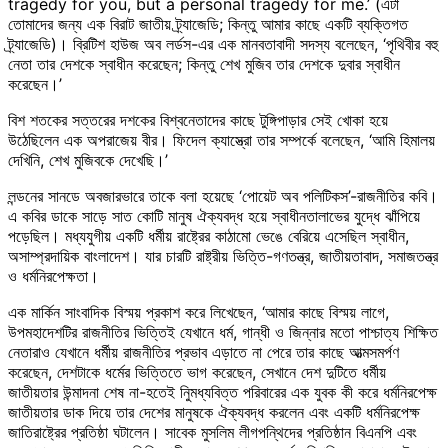
tragedy for you, but a personal tragedy for me.’ (এটা
তোমাদের জন্য এক বিরাট জাতীয় ট্র্যাজেডি; কিন্তু আমার কাছে একটি ব্যক্তিগত
ট্র্যাজেডি)। ব্রিটিশ হাউজ অব লর্ডস-এর এক মানবতাবাদী সদস্য বলেছেন, ‘পৃথিবীর বহু
নেতা তার দেশকে স্বাধীন করেছেন; কিন্তু শেখ মুজিব তার দেশকে দুবার স্বাধীন
করেছেন।’
বিশ শতকের সত্তরের দশকের বিশ্বনেতাদের কাছে টুঙ্গিপাড়ার সেই খোকা হয়ে
উঠেছিলেন এক অপরাজেয় বীর। ফিদেল ক্যাস্ত্রো তার সম্পর্কে বলেছেন, ‘আমি হিমালয়
দেখিনি, শেখ মুজিবকে দেখেছি।’
লন্ডনের সানডে অবজারভারে তাকে বলা হয়েছে ‘পোয়েট অব পলিটিকস’-রাজনীতির কবি।
এ কবির ডাকে সাড়ে সাত কোটি মানুষ ঐক্যবদ্ধ হয়ে স্বাধীনতালাভের যুদ্ধে ঝাঁপিয়ে
পড়েছিল। মধ্যযুগীয় একটি ধর্মীয় রাষ্ট্রের কাঠামো ভেঙে বেরিয়ে এসেছিল স্বাধীন,
অসাম্প্রদায়িক বাংলাদেশ। যার চারটি রাষ্ট্রীয় ভিত্তি-গণতন্ত্র, জাতীয়তাবাদ, সমাজতন্ত্র
ও ধর্মনিরপেক্ষতা।
এক মার্কিন সাংবাদিক বিস্ময় প্রকাশ করে লিখেছেন, ‘আমার কাছে বিস্ময় লাগে,
উপমহাদেশটির রাজনীতির ভিত্তিই যেখানে ধর্ম, গান্ধী ও জিন্নার মতো পাশ্চাত্য শিক্ষিত
নেতারাও যেখানে ধর্মীয় রাজনীতির প্রভাব এড়াতে না পেরে তার কাছে আত্মসমর্পণ
করেছেন, দেশটাকে ধর্মের ভিত্তিতে ভাগ করেছেন, সেখানে দেশ দুটিতে ধর্মীয়
জাতীয়তার উন্মাদনা শেষ না-হতেই নিুমধ্যবিত্ত পরিবারের এক যুবক কী করে ধর্মনিরপেক্ষ
জাতীয়তার ডাক দিয়ে তার দেশের মানুষকে ঐক্যবদ্ধ করলেন এবং একটি ধর্মনিরপেক্ষ
জাতিরাষ্ট্রের প্রতিষ্ঠা ঘটালেন। সাবেক মুসলিম লীগপন্থিদের প্রতিষ্ঠান বিএনপি এবং