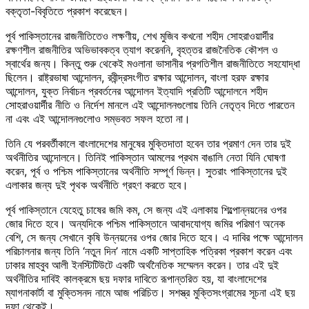
বক্তৃতা-বিবৃতিতে প্রকাশ করেছেন।
পূর্ব পাকিস্তানের রাজনীতিতেও লক্ষণীয়, শেখ মুজিব কখনো শহীদ সোহরাওয়ার্দীর
রক্ষণশীল রাজনীতির অভিভাবকত্ব ত্যাগ করেননি, বৃহত্তর রাজনৈতিক কৌশল ও
স্বার্থের জন্য। কিন্তু শুরু থেকেই মওলানা ভাসানীর প্রগতিশীল রাজনীতিতে সহযোদ্ধা
ছিলেন। রাষ্ট্রভাষা আন্দোলন, রবীন্দ্রসংগীত রক্ষার আন্দোলন, বাংলা হরফ রক্ষার
আন্দোলন, যুক্ত নির্বাচন প্রবর্তনের আন্দোলন ইত্যাদি প্রতিটি আন্দোলনে শহীদ
সোহরাওয়ার্দীর নীতি ও নির্দেশ মানলে এই আন্দোলনগুলোয় তিনি নেতৃত্ব দিতে পারতেন
না এবং এই আন্দোলনগুলোও সম্ভবত সফল হতো না।
তিনি যে পরবর্তীকালে বাংলাদেশের মানুষের মুক্তিদাতা হবেন তার প্রমাণ দেন তার দুই
অর্থনীতির আন্দোলনে। তিনিই পাকিস্তান আমলের প্রথম বাঙালি নেতা যিনি ঘোষণা
করেন, পূর্ব ও পশ্চিম পাকিস্তানের অর্থনীতি সম্পূর্ণ ভিন্ন। সুতরাং পাকিস্তানের দুই
এলাকার জন্য দুই পৃথক অর্থনীতি গ্রহণ করতে হবে।
পূর্ব পাকিস্তানে যেহেতু চাষের জমি কম, সে জন্য এই এলাকায় শিল্পোন্নয়নের ওপর
জোর দিতে হবে। অন্যদিকে পশ্চিম পাকিস্তানে আবাদযোগ্য জমির পরিমাণ অনেক
বেশি, সে জন্য সেখানে কৃষি উন্নয়নের ওপর জোর দিতে হবে। এ দাবির পক্ষে আন্দোলন
পরিচালনার জন্য তিনি ‘নতুন দিন’ নামে একটি সাপ্তাহিক পত্রিকা প্রকাশ করেন এবং
ঢাকার মাহবুব আলী ইনস্টিটিউটে একটি অর্থনৈতিক সম্মেলন করেন। তার এই দুই
অর্থনীতির দাবিই কালক্রমে ছয় দফার দাবিতে রূপান্তরিত হয়, যা বাংলাদেশের
ম্যাগনাকার্টা বা মুক্তিসনদ নামে আজ পরিচিত। সশস্ত্র মুক্তিসংগ্রামের সূচনা এই ছয়
দফা থেকেই।