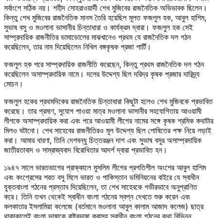
সর্বাংশে সঠিক নয়। শহীদ সোহরাওয়ার্দী শেখ মুজিবের রাজনৈতিক অভিভাবক ছিলেন।
কিন্তু শেখ মুজিবের রাজনৈতিক মানস তৈরি হয়েছিল মূলত ফজলুল হক, আবুল হাশিম,
সুভাষ বসু ও মওলানা ভাসানীর চিন্তাধারা ও কার্যক্রম দ্বারা। ফজলুল হক সেই
সাম্প্রদায়িক রাজনীতির ডামাডোলের মাঝখানেও প্রথম যে রাজনৈতিক দল গঠন
করেছিলেন, তার নাম দিয়েছিলেন নিখিল বঙ্গকৃষক প্রজা পার্টি।
ফজলুল হক পরে সাম্প্রদায়িক রাজনীতি করেছেন, কিন্তু প্রথম রাজনৈতিক দল গঠন
করেছিলেন অসাম্প্রদায়িক নামে। দলের উদ্দেশ্য ছিল দরিদ্র কৃষক প্রজার দারিদ্র্য
মোচন।
ফজলুল হকের প্রথমদিকের রাজনৈতিক চিন্তাধারা কিছুটা হলেও শেখ মুজিবকে প্রভাবিত
করেছে। তার প্রমাণ, সুযোগ পাওয়া মাত্র মওলানা ভাসানীর সহযোগিতায় আওয়ামী
লীগকে অসাম্প্রদায়িক করা এবং পরে আওয়ামী লীগের নামের সঙ্গে কৃষক শ্রমিক কথাটার
মিলও ঘটানো। শেখ সাহেবের রাজনীতিরও মূল উদ্দেশ্য ছিল শোষিতের পক্ষ নিয়ে লড়াই
করা। আমার ধারণা, তিনি দেশবন্ধু চিত্তরঞ্জন দাশ এবং সুভাষ বসুর অসাম্প্রদায়িক
জাতীয়তাবাদ ও সাম্রাজ্যবাদ বিরোধিতার আদর্শ দ্বারা প্রভাবিত হন।
১৯৪৭ সালে ভারতভাগের প্রাক্কালে মুসলিম লীগের প্রগতিশীল অংশের আবুল হাশিম
এবং কংগ্রেসের শরত বসু মিলে ভারত ও পাকিস্তান ডমিনিয়নের বাইরে যে স্বাধীন
যুক্তবাংলা গঠনের প্রস্তাব দিয়েছিলেন, তা শেখ সাহেবকে গভীরভাবে অনুপ্রাণিত
করে। তিনি তখন থেকেই স্বাধীন বাংলা গঠনের স্বপ্ন দেখতে শুরু করেন এবং
কলকাতার ইসলামিয়া কলেজে (বর্তমানে মওলানা আবুল কালাম আজাদ কলেজ) ছাত্র
থাকাকালেই বাংলা ভাষাকে রাষ্ট্রভাষা করাসহ স্বাধীন বাংলা গঠনের কথা বিভিন্ন