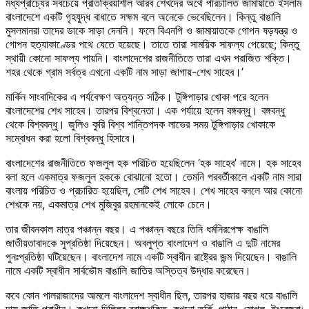
মধ্যপ্রাচ্যের সবচেয়ে প্রতিক্রিয়াশীল আরব শেখদের অর্থে পরিচালিত জামায়াতে ইসলাম
বাংলাদেশে একটি গৃহযুদ্ধ বাধাতে সক্ষম বলে অনেকে ভেবেছিলেন। কিন্তু বাঙালি
মুসলমানরা তাদের ডাকে সাড়া দেননি। ফলে বিএনপি ও জামায়াতকে গোপন ষড়যন্ত্র ও
গোপন হত্যাকাণ্ডের পথে যেতে হয়েছে। তাতে তারা সাময়িক সাফল্য পেয়েছে; কিন্তু
স্থায়ী কোনো সাফল্য পায়নি। বাংলাদেশের রাজনীতিতে তারা এখন পরাজিত শক্তি।
শহর থেকে গ্রাম সর্বত্র এখনো একটি নাম সাড়া জাগায়-শেখ সাহেব।’
মার্কিন সাংবাদিকের এ পর্যবেক্ষণ অত্যন্ত সঠিক। টুঙ্গিপাড়ার খোকা পরে হলেন
বাংলাদেশের শেখ সাহেব। তারপর বিশ্বনেতা। এক পর্যায়ে হলেন বঙ্গবন্ধু। বঙ্গবন্ধু
থেকে বিশ্ববন্ধু। জুলিও কুরি বিশ্ব শান্তিপদক লাভের সময় টুঙ্গিপাড়ার খোকাকে
সম্বোধন করা হলো বিশ্ববন্ধু হিসাবে।
বাংলাদেশের রাজনীতিতে ফজলুল হক পরিচিত হয়েছিলেন ‘হক সাহেব’ নামে। হক সাহেব
বলা হলে একমাত্র ফজলুল হককে বোঝানো হতো। তেমনি পরবর্তীকালে একটি নাম সারা
বাংলায় পরিচিত ও প্রচারিত হয়েছিল, সেটি শেখ সাহেব। শেখ সাহেব বললে আর কোনো
শেখকে নয়, একমাত্র শেখ মুজিবুর রহমানকেই লোকে চেনে।
তার জীবনকাল মাত্র পঞ্চান্ন বছর। এ পঞ্চান্ন বছরে তিনি ধর্মনিরপেক্ষ বাঙালি
জাতীয়তাবাদকে সুপ্রতিষ্ঠা দিয়েছেন। অবলুপ্ত বাংলাদেশ ও বাঙালি এ দুটি নামের
পুনঃপ্রতিষ্ঠা ঘটিয়েছেন। বাংলাদেশ নামে একটি স্বাধীন রাষ্ট্রের জন্ম দিয়েছেন। বাঙালি
নামে একটি স্বাধীন সার্বভৌম বাঙালি জাতির অস্তিত্ব উদ্ধার করেছেন।
কবে কোন পালরাজাদের আমলে বাংলাদেশ স্বাধীন ছিল, তারপর হাজার বছর ধরে বাঙালি
দাস জাতি পরাধীন। কখনো দিল্লির ব্রাহ্মশক্তি, কখনো তুর্কি, পাঠান, মোগল, ইংরেজরা;