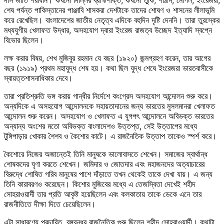
শেষ পর্যন্ত পাকিস্তানের পাঞ্জাবি শাসকরা দেশটাকে তাদের শোষণ ও শাসনের লীলাভূমি
করে রেখেছিল। বাংলাদেশের জাতীয় নেতৃত্ব এদিকে বহুদিন দৃষ্টি দেননি। তারা তুরস্কের
মধ্যযুগীয় খেলাফত উদ্ধার, অসহযোগ দ্বারা ইংরেজ রাজত্ব উচ্ছেদ ইত্যাদি স্বপ্নে
বিভোর ছিলেন।
লক্ষ করার বিষয়, শেখ মুজিবুর রহমান যে বছর (১৯২০) জন্মগ্রহণ করেন, তার আগের
বছর (১৯১৯) প্রথম মহাযুদ্ধ শেষ হয়। কথা ছিল যুদ্ধ শেষে ইংরেজরা ভারতবাসীকে
স্বায়ত্তশাসনাধিকার দেবে।
তারা প্রতিশ্রুতি ভঙ্গ করায় গান্ধীর নির্দেশে কংগ্রেস অসহযোগ আন্দোলন শুরু করে।
অন্যদিকে এ অসহযোগ আন্দোলনকে সহায়তাদানের জন্য ভারতের মুসলমানরা খেলাফত
আন্দোলন শুরু করেন। অসহযোগ ও খেলাফত এ যুগপৎ আন্দোলনে অবিভক্ত ভারতের
অন্যান্য অংশের মতো অবিভক্ত বাংলাদেশও উত্তপ্ত, সেই উত্তাপের মধ্যে
টুঙ্গিপাড়ার খোকার শৈশব ও কৈশোর কাটে। এ রাজনৈতিক উত্তাপ তাকেও স্পর্শ করে।
কৈশোরে নিজের অজান্তেই তিনি মানুষকে ভালোবাসতে শেখেন। সমাজের স্বার্থান্ধ
শোষকদের ঘৃণা করতে শেখেন। জমিদার ও জোতদার এবং মহাজনদের অত্যাচারের
বিরুদ্ধে শোষিত গরিব মানুষের পাশে দাঁড়াতে তখন থেকেই তাকে দেখা যায়। এ জন্য
তিনি কারাবরণও করেছেন। কিশোর মুজিবের মধ্যে এ তেজস্বিতা দেখেই শহীদ
সোহরাওয়ার্দী তার প্রতি আকৃষ্ট হয়েছিলেন এবং কলকাতায় তাকে ডেকে এনে তার
রাজনীতিতে দীক্ষা দিতে চেয়েছিলেন।
এটা সাধারণ্যে প্রচারিত, বঙ্গবন্ধুর রাজনৈতিক গুরু ছিলেন শহীদ সোহরাওয়ার্দী। কথাটা