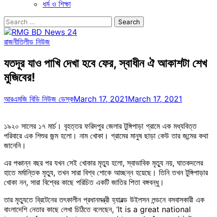
ধর্ম ও শিক্ষা
Search
for:
রাজনীতি
লীড নিউজ
যতদূর যাও পাখি দেখা হবে ফের, স্বাধীন ঐ আকাশটা শেখ
মুজিবের!
আরএমজি বিডি নিউজ ডেস্ক
March 17, 2021
March 17, 2021
১৯২০ সালের ১৭ মার্চ। বৃহত্তর ফরিদপুর জেলার টুঙ্গিপাড়া গ্রামে এক মধ্যবিত্ত
পরিবারে এক শিশুর জন্ম হলো। নাম খোকা। গ্রামের মানুষ ছাড়া কেউ তার জন্মের কথা
জানেনি।
এর পঞ্চান্ন বছর পর যখন সেই খোকার মৃত্যু হলো, স্বাভাবিক মৃত্যু নয়, ঘাতকদলের
হাতে মর্মান্তিক মৃত্যু, তখন সারা বিশ্ব শোকে আচ্ছন্ন হয়েছে। তিনি তখন টুঙ্গিপাড়ার
খোকা নন, সারা বিশ্বের কাছে পরিচিত একটি জাতির পিতা বঙ্গবন্ধু।
তার মৃত্যুতে ব্রিটেনের তৎকালীন প্রধানমন্ত্রী হ্যারল্ড উইলসন লন্ডনে বসবাসকারী এক
বাংলাদেশি নেতার কাছে লেখা চিঠিতে বলেছেন, ‘It is a great national