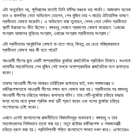
এটা অত্যুক্তি নয়, ক্ষুদিরামের মতোই তিনি ফাঁসির মঞ্চকে ভয় পাননি। আজকাল অনেক
ডান ও বামপন্থি নেতা অভিযোগ তোলেন, শেখ মুজিব তার ৭ মার্চের ঐতিহাসিক ভাষণে
স্বাধীনতা ঘোষণা করেননি। এ অভিযোগ যারা তুলছেন, সেসব নেতা সেদিন স্বাধীনতা
শব্দটি উচ্চারণেও ভীত ছিলেন। বঙ্গবন্ধু সেখানে প্রকাশ্যে ঘোষণা করেছেন: ‘এবারের
সংগ্রাম আমাদের মুক্তির সংগ্রাম, এবারের সংগ্রাম স্বাধীনতার সংগ্রাম।’
এটা স্বাধীনতার আনুষ্ঠানিক ঘোষণা না-হতে পারে; কিন্তু এর চেয়ে পরিষ্কারভাবে
স্বাধীনতা ঘোষণা আর কী হতে পারে?
আওয়ামী লীগের জন্ম একটি সাম্প্রদায়িক বুর্জোয়া রাজনৈতিক প্রতিষ্ঠান হিসাবে। মওলানা
ভাসানীর সহযোগিতায় শেখ মুজিব সেই দলকে অসাম্প্রদায়িক রাজনৈতিক দলে রূপান্তর
করেন।
তারপর আওয়ামী লীগের আবারও চারিত্রিক রূপান্তর ঘটে, যখন সমাজতন্ত্র ও
ধর্মনিরপেক্ষতাকে আওয়ামী লীগের লক্ষ্য বলে ঘোষণা করা হয়। স্বাধীনতার পর বঙ্গবন্ধু
আওয়ামী লীগের চরিত্রে আবারও রূপান্তর ঘটান। তার পেটি-বুর্জোয়া চরিত্র ভাঙার
জন্য দলের নামে কৃষক শ্রমিক কথা দুটি গ্রহণ করেন এবং দলের বুর্জোয়া চরিত্র
সংশোধনের চেষ্টা করেন।
এখানে এসেই বাংলাদেশের রাজনীতিতে বিষাদসিন্ধুর অবতারণা। বঙ্গবন্ধু ও তার
সহযোদ্ধাদের নির্মমভাবে হত্যা করা হয়। নতুন রাষ্ট্রের ধর্মনিরপেক্ষ ও সমাজতন্ত্রী
চরিত্র ধ্বংস করা হয়। প্রতিবিপ্লবী শক্তি বাংলাদেশে ক্ষমতা দখল করে। এক্ষেত্রেও