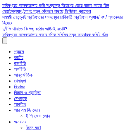
Skip
ফরিদপুরের আলফাডাঙ্গায় জমি সংক্রান্ত বিরোধের জেরে হামলা আহত তিন
to
হোয়াটসঅ্যাপ ট্র্যাপ: নতুন কৌশলে বাড়ছে ডিজিটাল প্রতারণা
content
সমমর্মী নেতৃত্বই প্রতিষ্ঠানের সাফল্যের চাবিকাঠি :প্রতিষ্ঠান প্রধান/ বস/ ম্যানেজার
হিসেবে
দুর্নীতি থামাতে কি শুধু কঠোর আইনই যথেষ্ট?
ফরিদপুরের আলফাডাঙ্গায় বাজার বণিক সমিতির নতুন আহ্বায়ক কমিটি গঠন
প্রচ্ছদ
জাতীয়
রাজনীতি
অর্থনীতি
আন্তর্জাতিক
খেলাধুলা
বিনোদন
বিজ্ঞান ও প্রযুক্তি
দেশজুড়ে
আর্কাইভ
আর এম জি জোন
ই পি জেড জোন
অন্যান্য
ভিন্ন ধরণ